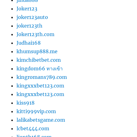
jinda888
Joker123
joker123auto
joker123th
Joker123th.com
Judhai168
khumsup888.me
kimchibetbet.com
kingdom66 ทางเข้า
kingromans789.com
kingxxxbet123.com
kingxxxbet123.com
kiss918
kitti999vip.com
lalikabetsgame.com
lcbet444.com