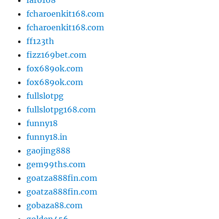
faro168
fcharoenkit168.com
fcharoenkit168.com
ff123th
fizz169bet.com
fox689ok.com
fox689ok.com
fullslotpg
fullslotpg168.com
funny18
funny18.in
gaojing888
gem99ths.com
goatza888fin.com
goatza888fin.com
gobaza88.com