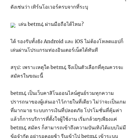
ดังเช่นว่า เทิร์นโอเวอร์ครบจากที่ระบุ
เล่น betm4 ผ่านมือถือได้ไหม?
ได้ รองรับทั้งยัง Android และ iOS ไม่ต้องโหลดแอปก็
เล่นผ่านโปรแกรมท่องอินเตอร์เน็ตได้ทันที
สรุป: เพราะเหตุใด betm4 จึงเป็นตัวเลือกที่คุณควรจะ
สมัครในขณะนี้
betm4 เป็นเว็บคาสิโนออนไลน์ศูนย์รวมทุกความ
ปรารถนาของผู้เล่นเอาไว้ภายในที่เดียว ไม่ว่าจะเป็นเกม
ที่มากมาย ระบบการเงินที่ปลอดภัย โปรโมชั่นที่คุ้มค่า
แล้วก็การบริการที่ตั้งใจผู้ใช้งาน เริ่มกล้วยๆเพียงแค่
betm4 สมัคร ก็สามารถเข้าถึงความบันเทิงได้แบบไม่มี
ข้อจำกัด อย่ารอคอยช้า รีบเข้าไป betm4 เข้าระบบ