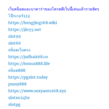
เว็บสล็อตและบาคาร่าของโครตดีเว็บนี้เล่นแล้วรวยจัดๆ
โจ๊กเกอร์123
https://hengjing168.wiki
https://jin55.net
slot99
slot66
สล็อตเว็บตรง
https://judhai168.co
https://bonus888.life
สล็อต888
https://pgslot.today
pussy888
https://www.sexyauto168.xyz
slotxo24hr
slotpg