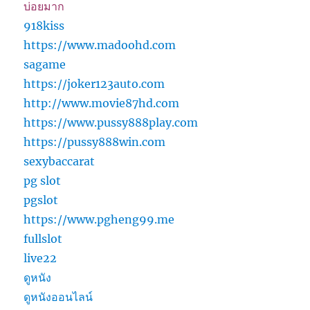
บ่อยมาก
918kiss
https://www.madoohd.com
sagame
https://joker123auto.com
http://www.movie87hd.com
https://www.pussy888play.com
https://pussy888win.com
sexybaccarat
pg slot
pgslot
https://www.pgheng99.me
fullslot
live22
ดูหนัง
ดูหนังออนไลน์