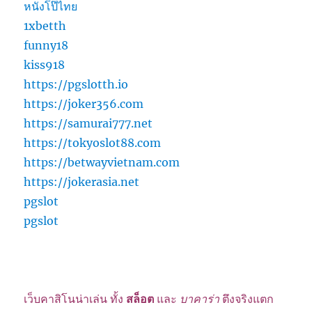
หนังโป๊ไทย
1xbetth
funny18
kiss918
https://pgslotth.io
https://joker356.com
https://samurai777.net
https://tokyoslot88.com
https://betwayvietnam.com
https://jokerasia.net
pgslot
pgslot
เว็บคาสิโนน่าเล่น ทั้ง
สล็อต
และ
บาคาร่า
ตึงจริงแตก