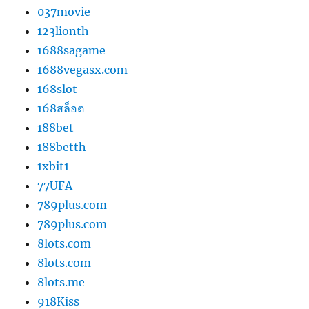
037movie
123lionth
1688sagame
1688vegasx.com
168slot
168สล็อต
188bet
188betth
1xbit1
77UFA
789plus.com
789plus.com
8lots.com
8lots.com
8lots.me
918Kiss