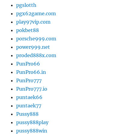
pgslotth
pgx62game.com
play97vip.com
pokbet88
porsche999.com
power999.net
proded888x.com
PunPro66
PunPro66.in
PunPro777
PunPro777.io
puntaek66
puntaek77
Pussy888
pussy888play
pussy888win