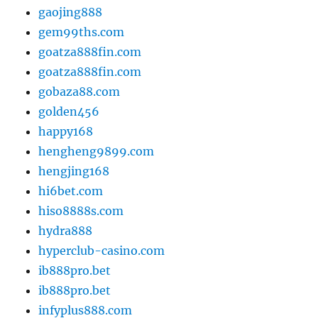
gaojing888
gem99ths.com
goatza888fin.com
goatza888fin.com
gobaza88.com
golden456
happy168
hengheng9899.com
hengjing168
hi6bet.com
hiso8888s.com
hydra888
hyperclub-casino.com
ib888pro.bet
ib888pro.bet
infyplus888.com