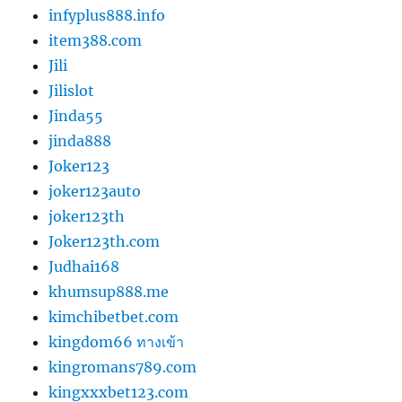
infyplus888.info
item388.com
Jili
Jilislot
Jinda55
jinda888
Joker123
joker123auto
joker123th
Joker123th.com
Judhai168
khumsup888.me
kimchibetbet.com
kingdom66 ทางเข้า
kingromans789.com
kingxxxbet123.com