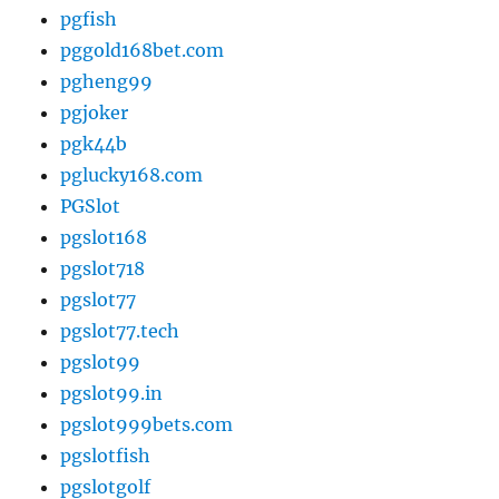
pgfish
pggold168bet.com
pgheng99
pgjoker
pgk44b
pglucky168.com
PGSlot
pgslot168
pgslot718
pgslot77
pgslot77.tech
pgslot99
pgslot99.in
pgslot999bets.com
pgslotfish
pgslotgolf