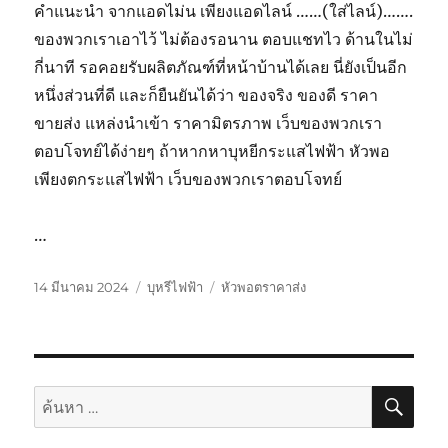
คำแนะนำ จากแอดไม่น เพียงแอดไลน์ ……(ใส่ไลน์)…….
ของพวกเราเอาไว้ ไม่ต้องรอนาน ตอบแชทไว ด้านในไม่
กี่นาที รอคอยรับผลิตภัณฑ์ที่หน้าบ้านได้เลย นี่ยังเป็นอีก
หนึ่งส่วนที่ดี และก็ยืนยันได้ว่า ของจริง ของดี ราคา
ขายส่ง แหล่งนำเข้า ราคามิตรภาพ เว็บของพวกเรา
ตอบโจทย์ได้ง่ายๆ ถ้าหากหาบุหยีกระแสไฟฟ้า หัวพอ
เพียงตกระแสไฟฟ้า เว็บของพวกเราตอบโจทย์
…
เขียน
หมวด
ป้าย
14 มีนาคม 2024
บุหรีไฟฟ้า
หัวพอตราคาส่ง
เมื่อ
หมู่
กำกับ
ค้นห
ค้นหา: