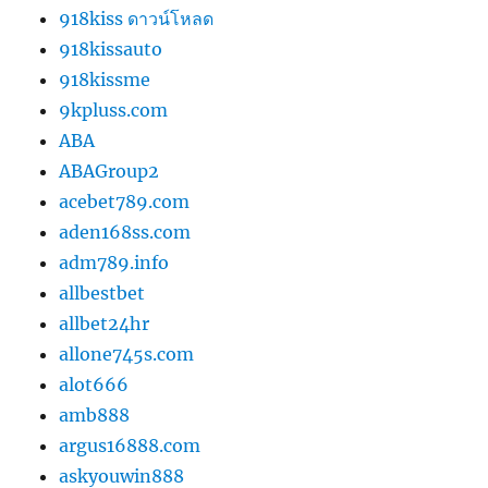
918kiss ดาวน์โหลด
918kissauto
918kissme
9kpluss.com
ABA
ABAGroup2
acebet789.com
aden168ss.com
adm789.info
allbestbet
allbet24hr
allone745s.com
alot666
amb888
argus16888.com
askyouwin888