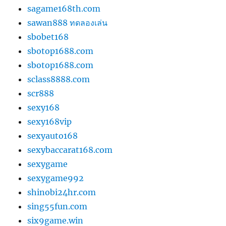
sagame168th.com
sawan888 ทดลองเล่น
sbobet168
sbotop1688.com
sbotop1688.com
sclass8888.com
scr888
sexy168
sexy168vip
sexyauto168
sexybaccarat168.com
sexygame
sexygame992
shinobi24hr.com
sing55fun.com
six9game.win