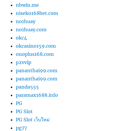
nbwin.me
niseko168bet.com
no1huay
no1huay.com
okc4
okcasino159.com
onoplus168.com
p2vvip
pananthai99.com
pananthai99.com
panda555
paramax1688.info
PG
PG Slot
PG Slot เว็บใหม่
pg77