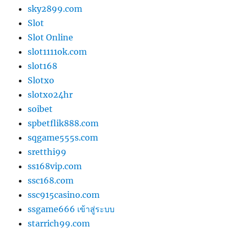
sky2899.com
Slot
Slot Online
slot1111ok.com
slot168
Slotxo
slotxo24hr
soibet
spbetflik888.com
sqgame555s.com
sretthi99
ss168vip.com
ssc168.com
ssc915casino.com
ssgame666 เข้าสู่ระบบ
starrich99.com