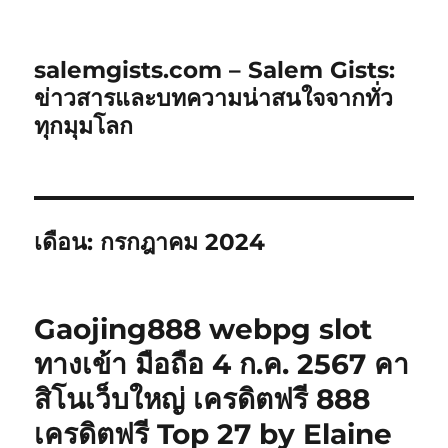
salemgists.com – Salem Gists:
ข่าวสารและบทความน่าสนใจจากทั่ว
ทุกมุมโลก
เดือน:
กรกฎาคม 2024
Gaojing888 webpg slot
ทางเข้า มือถือ 4 ก.ค. 2567 คา
สิโนเว็บใหญ่ เครดิตฟรี 888
เครดิตฟรี Top 27 by Elaine