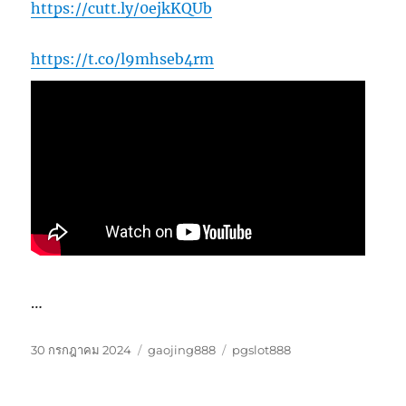
https://cutt.ly/0ejkKQUb
https://t.co/l9mhseb4rm
…
เขียน
หมวด
ป้าย
30 กรกฎาคม 2024
gaojing888
pgslot888
เมื่อ
หมู่
กำกับ