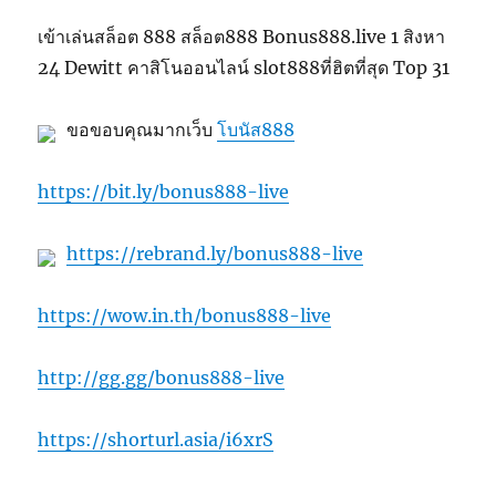
เข้าเล่นสล็อต 888 สล็อต888 Bonus888.live 1 สิงหา
24 Dewitt คาสิโนออนไลน์ slot888ที่ฮิตที่สุด Top 31
ขอขอบคุณมากเว็บ
โบนัส888
https://bit.ly/bonus888-live
https://rebrand.ly/bonus888-live
https://wow.in.th/bonus888-live
http://gg.gg/bonus888-live
https://shorturl.asia/i6xrS