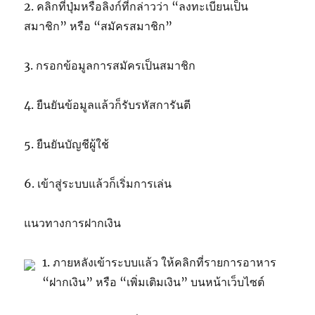
2. คลิกที่ปุ่มหรือลิงก์ที่กล่าวว่า “ลงทะเบียนเป็น
สมาชิก” หรือ “สมัครสมาชิก”
3. กรอกข้อมูลการสมัครเป็นสมาชิก
4. ยืนยันข้อมูลแล้วก็รับรหัสการันตี
5. ยืนยันบัญชีผู้ใช้
6. เข้าสู่ระบบแล้วก็เริ่มการเล่น
แนวทางการฝากเงิน
1. ภายหลังเข้าระบบแล้ว ให้คลิกที่รายการอาหาร
“ฝากเงิน” หรือ “เพิ่มเติมเงิน” บนหน้าเว็บไซต์