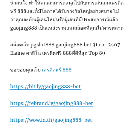
น่าสนใจ ทำให้คุณสามารถสนุกไปกับการเล่นเกมเครดิต
ฟรี 888และก็มีโอกาสได้รับรางวัลใหญ่อย่างสบาย ไม่
ว่าคุณจะเป็นผู้เล่นใหม่หรือผู้เล่นที่มีประสบการณ์แล้ว
gaojing888 เป็นแหล่งรวมเกมสล็อตที่คุณไม่ควรพลาด
สล็อตเว็บ pgslot888 gaojing888.bet 31 ก.ย. 2567
Elaine คาสิโน เครดิตฟรี 888ที่ดีที่สุด Top 89
ขอขอบคุณเว็บ
เครดิตฟรี 888
https://bit.ly/gaojing888-bet
https://rebrand.ly/gaojing888-bet
https://wow.in.th/gaojing888-bet