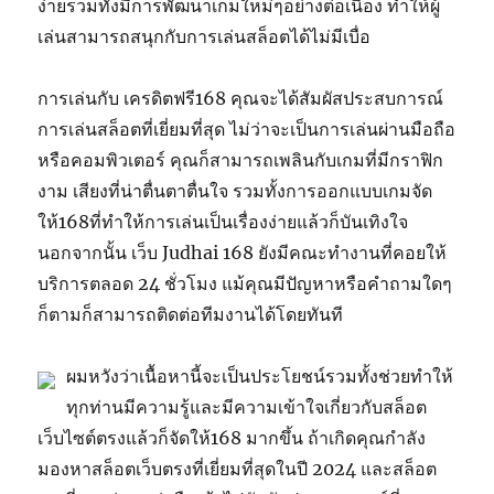
ง่ายรวมทั้งมีการพัฒนาเกมใหม่ๆอย่างต่อเนื่อง ทำให้ผู้
เล่นสามารถสนุกกับการเล่นสล็อตได้ไม่มีเบื่อ
การเล่นกับ เครดิตฟรี168 คุณจะได้สัมผัสประสบการณ์
การเล่นสล็อตที่เยี่ยมที่สุด ไม่ว่าจะเป็นการเล่นผ่านมือถือ
หรือคอมพิวเตอร์ คุณก็สามารถเพลินกับเกมที่มีกราฟิก
งาม เสียงที่น่าตื่นตาตื่นใจ รวมทั้งการออกแบบเกมจัด
ให้168ที่ทำให้การเล่นเป็นเรื่องง่ายแล้วก็บันเทิงใจ
นอกจากนั้น เว็บ Judhai 168 ยังมีคณะทำงานที่คอยให้
บริการตลอด 24 ชั่วโมง แม้คุณมีปัญหาหรือคำถามใดๆ
ก็ตามก็สามารถติดต่อทีมงานได้โดยทันที
ผมหวังว่าเนื้อหานี้จะเป็นประโยชน์รวมทั้งช่วยทำให้
ทุกท่านมีความรู้และมีความเข้าใจเกี่ยวกับสล็อต
เว็บไซต์ตรงแล้วก็จัดให้168 มากขึ้น ถ้าเกิดคุณกำลัง
มองหาสล็อตเว็บตรงที่เยี่ยมที่สุดในปี 2024 และสล็อต