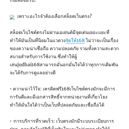
เพราะอะไรจำต้องเลือกสล็อตเว็บตรง?
สล็อตเว็บไซต์ตรงไม่ผ่านเอเย่นต์มีจุดเด่นเยอะแยะที่
ทำให้มันเป็นที่นิยมในแวดวง
จัดให้168
ไม่ว่าจะเป็นเรื่อง
ของความน่าเชื่อถือ ความปลอดภัย รวมทั้งความสะดวก
สบายสำหรับการใช้งาน ซึ่งทำให้ผู้
เล่นjudhai168สามารถมั่นอกมั่นใจได้ว่าทุกการเดิมพัน
จะได้รับการดูแลอย่างดี
• ความน่าไว้ใจ: เครดิตฟรี168เว็บไซต์ตรงมักจะมีการ
การันตีและมีเอกสารสิทธิ์จากหน่วยงานที่เกี่ยวโยง
ทำให้มั่นใจได้ว่าเป็นเว็บที่ปลอดภัยและเชื่อถือได้
• ·การบริการที่รวดเร็ว: เว็บตรงมักมีระบบระเบียบการ
ฝาก-ถอนอัตโนมัติที่เร็วทันใจและไม่ยุ่งยาก ทำให้ผู้