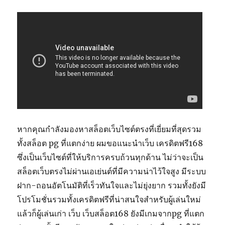
หากคุณกำลังมองหาสล็อตเว็บไซต์ตรงที่เยี่ยมที่สุดรวม
ทั้งสล็อต pg ที่แตกง่าย ผมขอแนะนำเว็บ เครดิตฟรี168
ซึ่งเป็นเว็บไซต์ที่ให้บริการครบถ้วนทุกด้าน ไม่ว่าจะเป็น
สล็อตเว็บตรงไม่ผ่านเอเย่นต์ที่มีความน่าไว้ใจสูง มีระบบ
ฝาก-ถอนอัตโนมัติที่เร็วทันใจและไม่ยุ่งยาก รวมทั้งยังมี
โปรโมชั่นรวมทั้งเครดิตฟรีที่น่าสนใจสำหรับผู้เล่นใหม่
แล้วก็ผู้เล่นเก่า เว็บ เว็บสล็อต168 ยังมีเกมจากpg ที่แตก