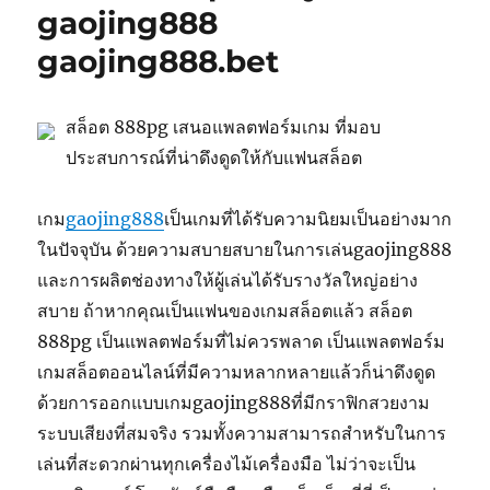
gaojing888
gaojing888.bet
สล็อต 888pg เสนอแพลตฟอร์มเกม ที่มอบ
ประสบการณ์ที่น่าดึงดูดให้กับแฟนสล็อต
เกม
gaojing888
เป็นเกมที่ได้รับความนิยมเป็นอย่างมาก
ในปัจจุบัน ด้วยความสบายสบายในการเล่นgaojing888
และการผลิตช่องทางให้ผู้เล่นได้รับรางวัลใหญ่อย่าง
สบาย ถ้าหากคุณเป็นแฟนของเกมสล็อตแล้ว สล็อต
888pg เป็นแพลตฟอร์มที่ไม่ควรพลาด เป็นแพลตฟอร์ม
เกมสล็อตออนไลน์ที่มีความหลากหลายแล้วก็น่าดึงดูด
ด้วยการออกแบบเกมgaojing888ที่มีกราฟิกสวยงาม
ระบบเสียงที่สมจริง รวมทั้งความสามารถสำหรับในการ
เล่นที่สะดวกผ่านทุกเครื่องไม้เครื่องมือ ไม่ว่าจะเป็น