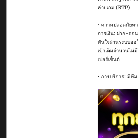
ค่ายเกม (RTP)
• ความปลอดภัยทา
การเงิน: ฝาก-ถอน
ทันใจผ่านระบบออโต
เข้าเต็มจำนวนไม่มี
เปอร์เซ็นต์
• การบริการ: มีที