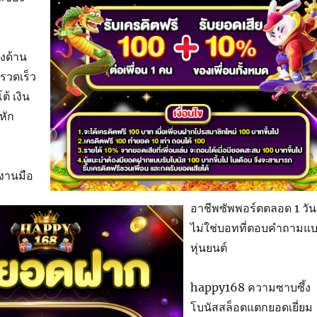
งด้าน
รวดเร็ว
้ เงิน
หัก
มงานมือ
อาชีพซัพพอร์ตตลอด 1 วัน
ไม่ใช่บอทที่ตอบคำถามแ
หุ่นยนต์
happy168 ความซาบซึ้ง
โบนัสสล็อตแตกยอดเยี่ยม