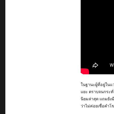
ในฐานะผู้ที่อยู่ใ
แยะ ตราบจนกระทั่ง
นิยมล่าสุด แถมยัง
ว่าไม่ค่อยเชื่อคำโ