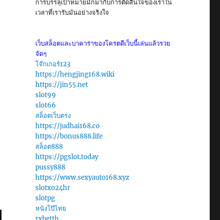
การบรรลุเป้าหมายมักมากับการตัดสินใจของเราใน
เวลาที่เรารับมันอย่างจริงใจ
เว็บสล็อตและบาคาร่าของโครตดีเว็บนี้เล่นแล้วรวย
จัดๆ
โจ๊กเกอร์123
https://hengjing168.wiki
https://jin55.net
slot99
slot66
สล็อตเว็บตรง
https://judhai168.co
https://bonus888.life
สล็อต888
https://pgslot.today
pussy888
https://www.sexyauto168.xyz
slotxo24hr
slotpg
หนังโป๊ไทย
1xbetth