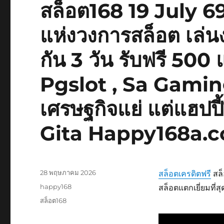
สล็อต168 19 July 69
แห่งวงการสล็อต เล่นง่
กัน 3 วัน รับฟรี 50
Pgslot , Sa Gamin
เศรษฐกิจแย่ แต่แฮปป
Gita Happy168a.
เขียน
28 พฤษภาคม 2026
สล็อตเครดิตฟรี
สล็
เมื่อ
หมวด
happy168
สล็อตแตกเยี่ยมที่สุ
หมู่
ป้าย
สล็อต168
กำกับ