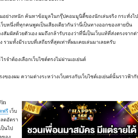
นอย่างหนัก ค้นหาข้อมูลในกรุ๊ปคอมมูนิตี้ของนักเล่นจริง กระทั่งไป
ว็บหนึ่งที่ทุกคนพูดเป็นเสียงเดียวกันว่านี่เป็นทางออกของสายปั่น
ัมผัสด้วยตัวเอง ผมถึงกล้ารับรองว่าที่นี่เป็นเว็บแท้ที่ส่งตรงจากต่
 รวมทั้งมีระบบที่เสถียรที่สุดเท่าที่ผมเคยเล่นมาเลยครับ
รจำต้องเลือกเว็บไซต์ตรงไม่ผ่านเอเย่นต์
องผม ความต่างระหว่างเว็บตรงกับเว็บไซต์เอเย่นต์นั้นราวฟ้ากั
Win
ตฟรี
เว็บ
บลดอัตรา
เป็นไป
ลของ