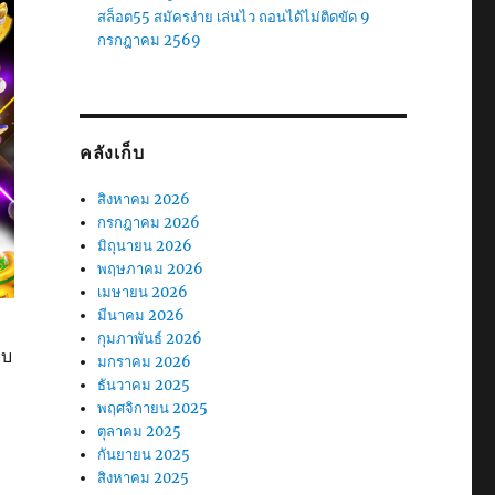
สล็อต55 สมัครง่าย เล่นไว ถอนได้ไม่ติดขัด 9
กรกฎาคม 2569
คลังเก็บ
สิงหาคม 2026
กรกฎาคม 2026
มิถุนายน 2026
พฤษภาคม 2026
เมษายน 2026
มีนาคม 2026
กุมภาพันธ์ 2026
บบ
มกราคม 2026
ธันวาคม 2025
พฤศจิกายน 2025
ตุลาคม 2025
กันยายน 2025
สิงหาคม 2025