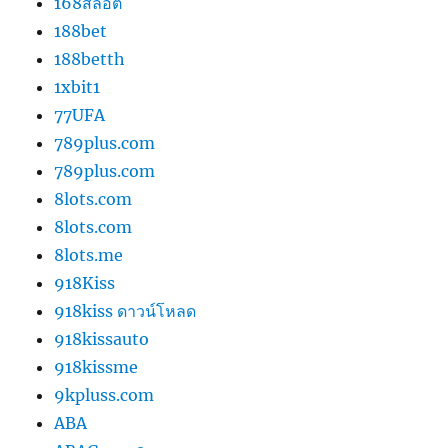
168สล็อต
188bet
188betth
1xbit1
77UFA
789plus.com
789plus.com
8lots.com
8lots.com
8lots.me
918Kiss
918kiss ดาวน์โหลด
918kissauto
918kissme
9kpluss.com
ABA