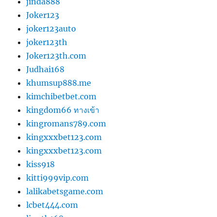
jinda888
Joker123
joker123auto
joker123th
Joker123th.com
Judhai168
khumsup888.me
kimchibetbet.com
kingdom66 ทางเข้า
kingromans789.com
kingxxxbet123.com
kingxxxbet123.com
kiss918
kitti999vip.com
lalikabetsgame.com
lcbet444.com