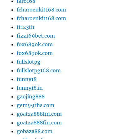
faro168
fcharoenkit168.com
fcharoenkit168.com
ff123th
fizz169bet.com
fox689ok.com
fox689ok.com
fullslotpg
fullslotpg168.com
funny18
funny18.in
gaojing888
gem99ths.com
goatza888fin.com
goatza888fin.com
gobaza88.com