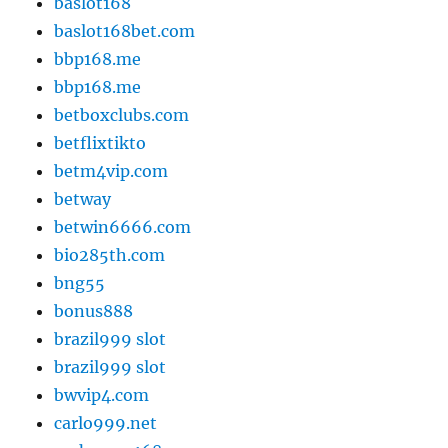
baslot168
baslot168bet.com
bbp168.me
bbp168.me
betboxclubs.com
betflixtikto
betm4vip.com
betway
betwin6666.com
bio285th.com
bng55
bonus888
brazil999 slot
brazil999 slot
bwvip4.com
carlo999.net