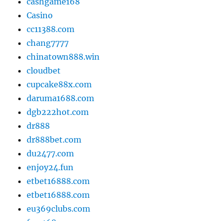
cashgame168
Casino
cc11388.com
chang7777
chinatown888.win
cloudbet
cupcake88x.com
daruma1688.com
dgb222hot.com
dr888
dr888bet.com
du2477.com
enjoy24.fun
etbet16888.com
etbet16888.com
eu369clubs.com