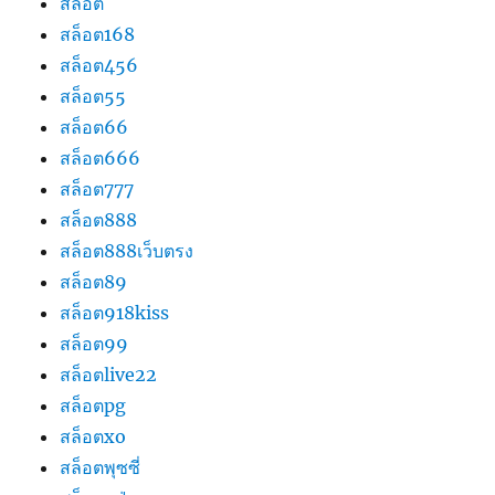
สล็อต
สล็อต168
สล็อต456
สล็อต55
สล็อต66
สล็อต666
สล็อต777
สล็อต888
สล็อต888เว็บตรง
สล็อต89
สล็อต918kiss
สล็อต99
สล็อตlive22
สล็อตpg
สล็อตxo
สล็อตพุซซี่