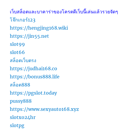
เว็บสล็อตและบาคาร่าของโครตดีเว็บนี้เล่นแล้วรวยจัดๆ
โจ๊กเกอร์123
https://hengjing168.wiki
https://jin55.net
slot99
slot66
สล็อตเว็บตรง
https://judhai168.co
https://bonus888.life
สล็อต888
https://pgslot.today
pussy888
https://www.sexyauto168.xyz
slotxo24hr
slotpg