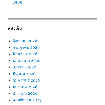
2569
คลังเก็บ
สิงหาคม 2026
กรกฎาคม 2026
มิถุนายน 2026
พฤษภาคม 2026
เมษายน 2026
มีนาคม 2026
กุมภาพันธ์ 2026
มกราคม 2026
ธันวาคม 2025
พฤศจิกายน 2025