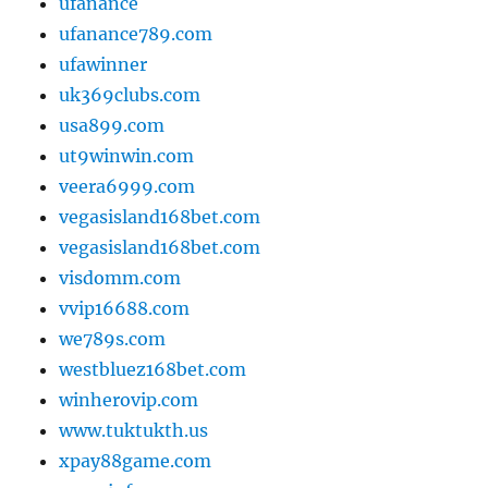
ufanance
ufanance789.com
ufawinner
uk369clubs.com
usa899.com
ut9winwin.com
veera6999.com
vegasisland168bet.com
vegasisland168bet.com
visdomm.com
vvip16688.com
we789s.com
westbluez168bet.com
winherovip.com
www.tuktukth.us
xpay88game.com