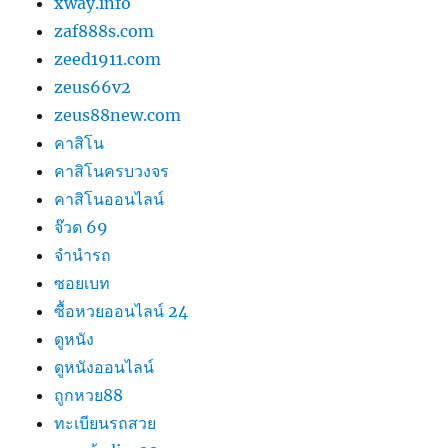
xway.info
zaf888s.com
zeed1911.com
zeus66v2
zeus88new.com
คาสิโน
คาสิโนครบวงจร
คาสิโนออนไลน์
จ๊วด 69
จำนำรถ
ซอยเบท
ซื้อหวยออนไลน์ 24
ดูหนัง
ดูหนังออนไลน์
ถูกหวย88
ทะเบียนรถสวย