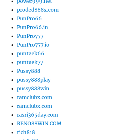
power999.net
proded888x.com
PunPro66
PunPro66.in
PunPro777
PunPro777.io
puntaek66
puntaek77
Pussy888
pussy888play
pussy888win
ramclubx.com
ramclubx.com
rasri365day.com
RENO88WIN.COM
rich818