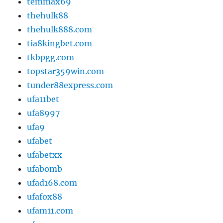
temmax69
thehulk88
thehulk888.com
tia8kingbet.com
tkbpgg.com
topstar359win.com
tunder88express.com
ufa11bet
ufa8997
ufa9
ufabet
ufabetxx
ufabomb
ufad168.com
ufafox88
ufam11.com