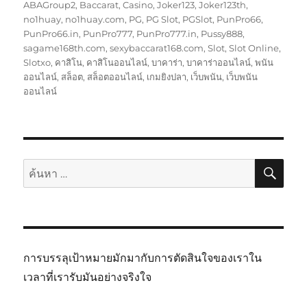
กำกับ
ABAGroup2
,
Baccarat
,
Casino
,
Joker123
,
Joker123th
,
no1huay
,
no1huay.com
,
PG
,
PG Slot
,
PGSlot
,
PunPro66
,
PunPro66.in
,
PunPro777
,
PunPro777.in
,
Pussy888
,
sagame168th.com
,
sexybaccarat168.com
,
Slot
,
Slot Online
,
Slotxo
,
คาสิโน
,
คาสิโนออนไลน์
,
บาคาร่า
,
บาคาร่าออนไลน์
,
พนัน
ออนไลน์
,
สล็อต
,
สล็อตออนไลน์
,
เกมยิงปลา
,
เว็บพนัน
,
เว็บพนัน
ออนไลน์
ค้นห
ค้นหา:
การบรรลุเป้าหมายมักมากับการตัดสินใจของเราใน
เวลาที่เรารับมันอย่างจริงใจ