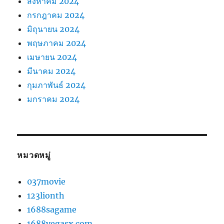
สิงหาคม 2024
กรกฎาคม 2024
มิถุนายน 2024
พฤษภาคม 2024
เมษายน 2024
มีนาคม 2024
กุมภาพันธ์ 2024
มกราคม 2024
หมวดหมู่
037movie
123lionth
1688sagame
1688vegasx.com