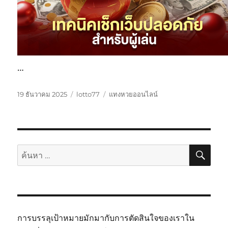
…
เขียน
หมวด
ป้าย
19 ธันวาคม 2025
lotto77
แทงหวยออนไลน์
เมื่อ
หมู่
กำกับ
ค้นห
ค้นหา:
การบรรลุเป้าหมายมักมากับการตัดสินใจของเราใน