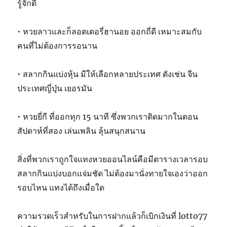
รู้จักดี
• หวยลาวและก็ลอตเตอรี่ฮานอย ออกถี่ดี เหมาะสมกับ
คนที่ไม่ต้องการรอนาน
• สลากกินแบ่งหุ้น มีให้เลือกหลายประเทศ ดังเช่น จีน
ประเทศญี่ปุ่น เยอรมัน
• หวยยี่กี ที่ออกทุก 15 นาที ซึ่งพวกเราติดมากในตอน
สัปดาห์ที่สอง เล่นเพลิน ลุ้นสนุกสนาน
สิ่งที่พวกเราถูกใจแทงหวยออนไลน์คือมีตารางเวลารอบ
สลากกินแบ่งบอกแจ่มชัด ไม่ต้องมานั่งทายใจเองว่าออก
รอบไหน แทงได้ถึงเมื่อใด
ความรวดเร็วสำหรับในการฝากแล้วก็เบิกเงินที่ lotto77