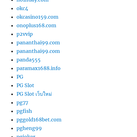
okc4
okcasino159.com
onoplus168.com
p2vvip
pananthai99.com
pananthai99.com
panda555
paramax1688.info
PG
PG Slot
PG Slot เว็บใหม่
pg77
pgfish
pggold168bet.com
pgheng99
pgjoker