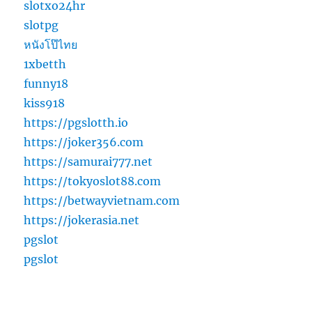
slotxo24hr
slotpg
หนังโป๊ไทย
1xbetth
funny18
kiss918
https://pgslotth.io
https://joker356.com
https://samurai777.net
https://tokyoslot88.com
https://betwayvietnam.com
https://jokerasia.net
pgslot
pgslot