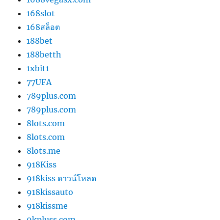
168slot
168สล็อต
188bet
188betth
1xbit1
77UFA
789plus.com
789plus.com
8lots.com
8lots.com
8lots.me
918Kiss
918kiss ดาวน์โหลด
918kissauto
918kissme
9kpluss.com