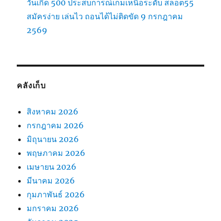
วันเกิด 500 ประสบการณ์เกมเหนือระดับ สล็อต55
สมัครง่าย เล่นไว ถอนได้ไม่ติดขัด 9 กรกฎาคม
2569
คลังเก็บ
สิงหาคม 2026
กรกฎาคม 2026
มิถุนายน 2026
พฤษภาคม 2026
เมษายน 2026
มีนาคม 2026
กุมภาพันธ์ 2026
มกราคม 2026