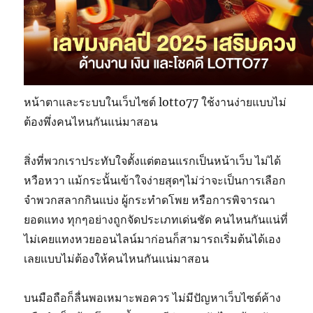
หน้าตาและระบบในเว็บไซต์ lotto77 ใช้งานง่ายแบบไม่
ต้องพึ่งคนไหนกันแน่มาสอน
สิ่งที่พวกเราประทับใจตั้งแต่ตอนแรกเป็นหน้าเว็บ ไม่ได้
หวือหวา แม้กระนั้นเข้าใจง่ายสุดๆไม่ว่าจะเป็นการเลือก
จำพวกสลากกินแบ่ง ผู้กระทำดโพย หรือการพิจารณา
ยอดแทง ทุกๆอย่างถูกจัดประเภทเด่นชัด คนไหนกันแน่ที่
ไม่เคยแทงหวยออนไลน์มาก่อนก็สามารถเริ่มต้นได้เอง
เลยแบบไม่ต้องให้คนไหนกันแน่มาสอน
บนมือถือก็ลื่นพอเหมาะพอควร ไม่มีปัญหาเว็บไซต์ค้าง