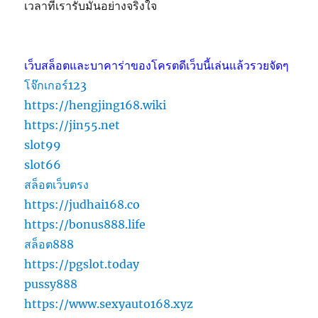
เวลาที่เรารับมันอย่างจริงใจ
เว็บสล็อตและบาคาร่าของโครตดีเว็บนี้เล่นแล้วรวยจัดๆ
โจ๊กเกอร์123
https://hengjing168.wiki
https://jin55.net
slot99
slot66
สล็อตเว็บตรง
https://judhai168.co
https://bonus888.life
สล็อต888
https://pgslot.today
pussy888
https://www.sexyauto168.xyz