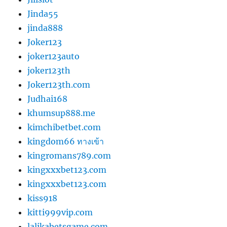
Jinda55
jinda888
Joker123
joker123auto
joker123th
Joker123th.com
Judhai168
khumsup888.me
kimchibetbet.com
kingdom66 ทางเข้า
kingromans789.com
kingxxxbet123.com
kingxxxbet123.com
kiss918
kitti999vip.com
lalikabetsgame.com