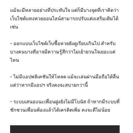
แม้จะมีหลายอย่างที่ประทับใจ แต่ก็มีบางจุดที่เราคิดว่า
เว็บไซต์แทงหวยออนไลน์สามารถปรับแต่งเสริมเติมได้
เช่น
• ออกแบบเว็บไซต์เว็บซื้อหวยยังดูเรียบเกินไป สำหรับ
บางคนบางทีอาจมีความรู้สึกว่าไม่เย้ายวนใจเยอะแค่
ไหน
• ไม่มีแอปพลิเคชันให้โหลด แม้จะเล่นผ่านมือถือได้ลื่น
แต่ว่าหากมีแอปฯ จริงคงจะสบายกว่านี้
• ระบบเสนอแนะเพื่อนฝูงยังไม่มีโบนัส ถ้าหากมีระบบที่
ชักชวนเพื่อนพ้องแล้วได้เครดิตเพิ่ม คงจะดีไม่น้อย