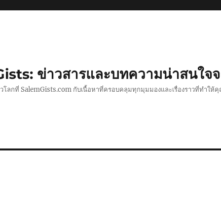
sts: ข่าวสารและบทความน่าสนใจจาก
โลกที่ SalemGists.com กับเนื้อหาที่ครอบคลุมทุกมุมมองและเรื่องราวที่ทำให้ค