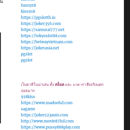
้น
funny18
kiss918
https://pgslotth.io
https://joker356.com
https://samurai777.net
https://tokyoslot88.com
https://betwayvietnam.com
https://jokerasia.net
pgslot
pgslot
เว็บคาสิโนน่าเล่น ทั้ง
สล็อต
และ
บาคาร่า
ตึงจริงแตก
บ่อยมาก
918kiss
https://www.madoohd.com
sagame
https://joker123auto.com
http://www.movie87hd.com
https://www.pussy888play.com