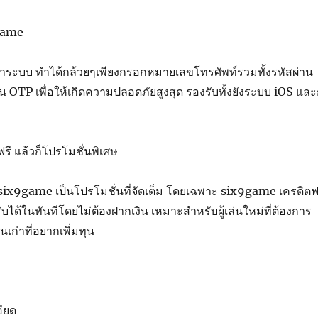
9game
าระบบ ทำได้กล้วยๆเพียงกรอกหมายเลขโทรศัพท์รวมทั้งรหัสผ่าน
น OTP เพื่อให้เกิดความปลอดภัยสูงสุด รองรับทั้งยังระบบ iOS และ
ี แล้วก็โปรโมชั่นพิเศษ
 six9game เป็นโปรโมชั่นที่จัดเต็ม โดยเฉพาะ six9game เครดิตฟ
รับได้ในทันทีโดยไม่ต้องฝากเงิน เหมาะสำหรับผู้เล่นใหม่ที่ต้องการ
นเก่าที่อยากเพิ่มทุน
ียด