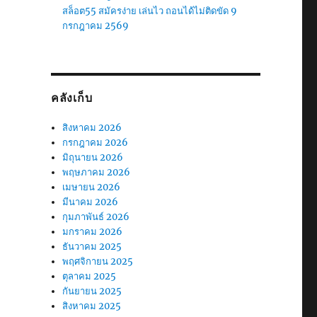
สล็อต55 สมัครง่าย เล่นไว ถอนได้ไม่ติดขัด 9
กรกฎาคม 2569
คลังเก็บ
สิงหาคม 2026
กรกฎาคม 2026
มิถุนายน 2026
พฤษภาคม 2026
เมษายน 2026
มีนาคม 2026
กุมภาพันธ์ 2026
มกราคม 2026
ธันวาคม 2025
พฤศจิกายน 2025
ตุลาคม 2025
กันยายน 2025
สิงหาคม 2025