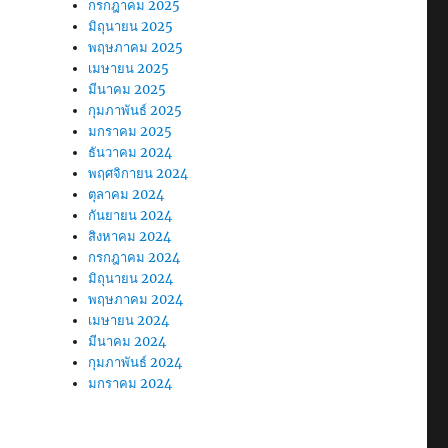
กรกฎาคม 2025
มิถุนายน 2025
พฤษภาคม 2025
เมษายน 2025
มีนาคม 2025
กุมภาพันธ์ 2025
มกราคม 2025
ธันวาคม 2024
พฤศจิกายน 2024
ตุลาคม 2024
กันยายน 2024
สิงหาคม 2024
กรกฎาคม 2024
มิถุนายน 2024
พฤษภาคม 2024
เมษายน 2024
มีนาคม 2024
กุมภาพันธ์ 2024
มกราคม 2024