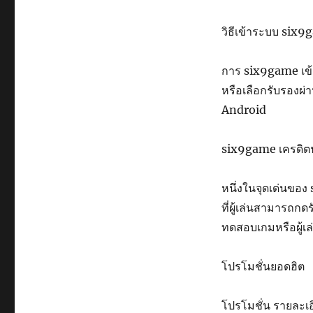
วิธีเข้าระบบ six
การ six9game เข้
หรือเลือกรับรองผ่า
Android
six9game เครดิตฟร
หนึ่งในจุดเด่นของ
ที่ผู้เล่นสามารถกด
ทดสอบเกมหรือผู้เล่
โปรโมชั่นยอดฮิต
โปรโมชั่น รายละเอ