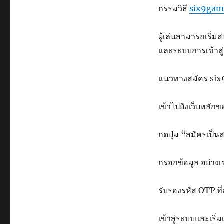
กรรมวิธี
six9gam
ผู้เล่นสามารถเริ่
และระบบการเข้าสู่
แนวทางสมัคร si
เข้าไปยังเว็บหลั
กดปุ่ม “สมัครเป็น
กรอกข้อมูล อย่างเ
รับรองรหัส OTP ที
เข้าสู่ระบบและเริ่