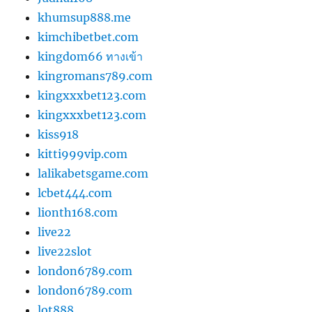
khumsup888.me
kimchibetbet.com
kingdom66 ทางเข้า
kingromans789.com
kingxxxbet123.com
kingxxxbet123.com
kiss918
kitti999vip.com
lalikabetsgame.com
lcbet444.com
lionth168.com
live22
live22slot
london6789.com
london6789.com
lot888