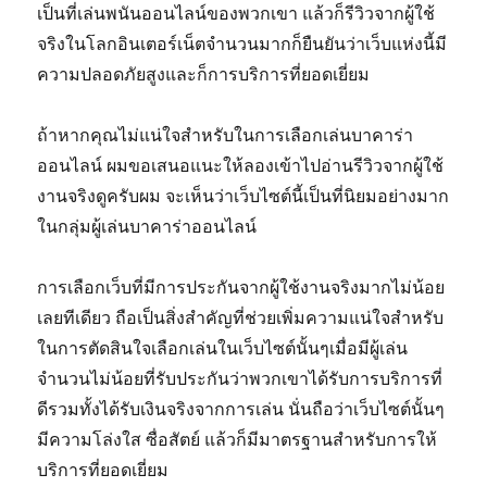
เป็นที่เล่นพนันออนไลน์ของพวกเขา แล้วก็รีวิวจากผู้ใช้
จริงในโลกอินเตอร์เน็ตจำนวนมากก็ยืนยันว่าเว็บแห่งนี้มี
ความปลอดภัยสูงและก็การบริการที่ยอดเยี่ยม
ถ้าหากคุณไม่แน่ใจสำหรับในการเลือกเล่นบาคาร่า
ออนไลน์ ผมขอเสนอแนะให้ลองเข้าไปอ่านรีวิวจากผู้ใช้
งานจริงดูครับผม จะเห็นว่าเว็บไซต์นี้เป็นที่นิยมอย่างมาก
ในกลุ่มผู้เล่นบาคาร่าออนไลน์
การเลือกเว็บที่มีการประกันจากผู้ใช้งานจริงมากไม่น้อย
เลยทีเดียว ถือเป็นสิ่งสำคัญที่ช่วยเพิ่มความแน่ใจสำหรับ
ในการตัดสินใจเลือกเล่นในเว็บไซต์นั้นๆเมื่อมีผู้เล่น
จำนวนไม่น้อยที่รับประกันว่าพวกเขาได้รับการบริการที่
ดีรวมทั้งได้รับเงินจริงจากการเล่น นั่นถือว่าเว็บไซต์นั้นๆ
มีความโล่งใส ซื่อสัตย์ แล้วก็มีมาตรฐานสำหรับการให้
บริการที่ยอดเยี่ยม