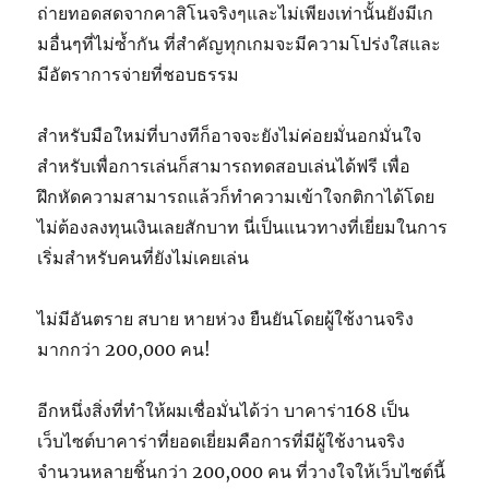
ถ่ายทอดสดจากคาสิโนจริงๆและไม่เพียงเท่านั้นยังมีเก
มอื่นๆที่ไม่ซ้ำกัน ที่สำคัญทุกเกมจะมีความโปร่งใสและ
มีอัตราการจ่ายที่ชอบธรรม
สำหรับมือใหม่ที่บางทีก็อาจจะยังไม่ค่อยมั่นอกมั่นใจ
สำหรับเพื่อการเล่นก็สามารถทดสอบเล่นได้ฟรี เพื่อ
ฝึกหัดความสามารถแล้วก็ทำความเข้าใจกติกาได้โดย
ไม่ต้องลงทุนเงินเลยสักบาท นี่เป็นแนวทางที่เยี่ยมในการ
เริ่มสำหรับคนที่ยังไม่เคยเล่น
ไม่มีอันตราย สบาย หายห่วง ยืนยันโดยผู้ใช้งานจริง
มากกว่า 200,000 คน!
อีกหนึ่งสิ่งที่ทำให้ผมเชื่อมั่นได้ว่า บาคาร่า168 เป็น
เว็บไซต์บาคาร่าที่ยอดเยี่ยมคือการที่มีผู้ใช้งานจริง
จำนวนหลายชิ้นกว่า 200,000 คน ที่วางใจให้เว็บไซต์นี้