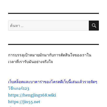
ค้นห
ค้นหา:
การบรรลุเป้าหมายมักมากับการตัดสินใจของเราใน
เวลาที่เรารับมันอย่างจริงใจ
เว็บสล็อตและบาคาร่าของโครตดีเว็บนี้เล่นแล้วรวยจัดๆ
โจ๊กเกอร์123
https://hengjing168.wiki
https://jin55.net