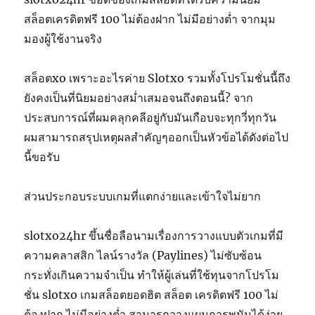
สล็อตเครดิตฟรี 100 ไม่ต้องฝาก ไม่มีอย่างต่ำ จากมุม
มองผู้ใช้งานจริง
สล็อตxo เพราะอะไรค่าย Slotxo รวมทั้งโปรโมชั่นนี้ถึง
ยังคงเป็นที่นิยมอย่างสม่ำเสมอจนถึงตอนนี้? จาก
ประสบการณ์ที่ผมคลุกคลีอยู่กับมันเกือบจะทุกวี่ทุกวัน
ผมสามารถสรุปเหตุผลสำคัญๆออกเป็นหัวข้อได้ดังต่อไป
นี้ขอรับ
ส่วนประกอบระบบเกมที่แตกง่ายและเข้าใจไม่ยาก
slotxo24hr ขึ้นชื่อลือนามเรื่องการวางแบบตัวเกมที่มี
ความคลาสสิก ไลน์รางวัล (Paylines) ไม่ซับซ้อน
กระทั่งเกินความจำเป็น ทำให้ผู้เล่นที่ใช้ทุนจากโปรโม
ชั่น slotxo เกมสล็อตยอดฮิต สล็อต เครดิตฟรี 100 ไม่
ต้องฝาก ไม่มีอย่างต่ำ สามารถวางแผนการพนันได้ง่าย