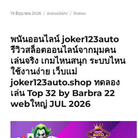
เขียน
หมวด
ป้าย
19 มิถุนายน 2026
slotxo24hr
Slotxo
เมื่อ
หมู่
กำกับ
พนันออนไลน์ joker123auto
รีวิวสล็อตออนไลน์จากมุมคน
เล่นจริง เกมไหนสนุก ระบบไหน
ใช้งานง่าย เว็บแม่
joker123auto.shop ทดลอง
เล่น Top 32 by Barbra 22
webใหญ่ JUL 2026