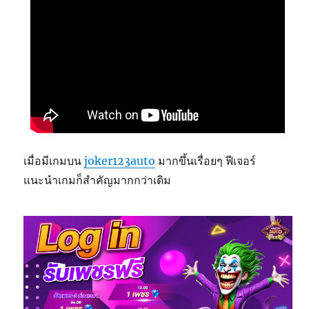
เมื่อมีเกมบน
joker123auto
มากขึ้นเรื่อยๆ ฟีเจอร์
แนะนำเกมก็สำคัญมากกว่าเดิม