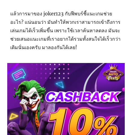
แล้วการมาของ joker123 กับฟีพบร์ชี้แนะเกมช่วย
อะไร? แน่นอนว่า มันทำให้พวกเราสามารถเข้าถึงการ
เล่นเกมได้เร็วเพิ่มขึ้น เพราะใช้เวลาค้นหาลดลง มันจะ
ช่วยเสนอแนะเกมที่เราอยากได้รวมทั้งสนใจได้เร็วกว่า
เดิมนั่นเองครับ มาลองกันได้เลย!