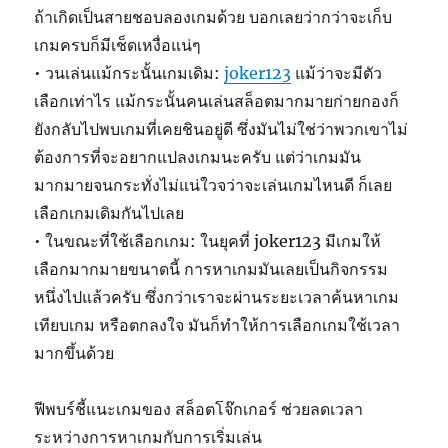
ถ้าเกิดเป็นสายชอบลองเกมด้วย บอกเลยว่ากว่าจะเก็บ
เกมครบก็มีเช็ดเหงื่อแน่ๆ
• วนเล่นแม้กระนั้นเกมเดิม:
joker123
แม้ว่าจะมีตัว
เลือกเท่าไร แม้กระนั้นคนเล่นสล็อตมากมายก่ายกองก็
ยังกลับไปพบเกมที่เคยชินอยู่ดี ซึ่งมันไม่ใช่ว่าพวกเขาไม่
ต้องการที่จะอยากแปลงเกมนะครับ แต่ว่าเกมมัน
มากมายจนกระทั่งไม่แน่ใวจว่าจะเล่นเกมไหนดี ก็เลย
เลือกเกมเดิมกันไปเลย
• ในขณะที่ใช้เลือกเกม: ในยุคที่ joker123 มีเกมให้
เลือกมากมายขนาดนี้ การหาเกมมันเลยเป็นกิจกรรม
หนึ่งไปแล้วครับ ซึ่งกว่าเราจะผ่านระยะเวลาค้นหาเกม
เทียบเกม หรือตกลงใจ มันก็ทำให้การเลือกเกมใช้เวลา
มากขึ้นด้วย
ฟีพบร์ชี้แนะเกมของ สล็อตโจ๊กเกอร์ ช่วยลดเวลา
ระหว่างการหาเกมกับการเริ่มเล่น