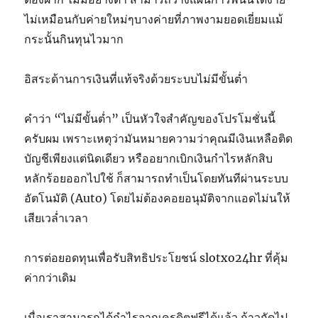
ไม่เหมือนกับค่ายใหม่ๆบางค่ายที่ภาพงามยอดเยี่ยมแม้
กระนั้นกินทุนไวมาก
อิสระด้านการเงินที่แท้จริงด้วยระบบไม่มีขั้นต่ำ
คำว่า “ไม่มีขั้นต่ำ” เป็นหัวใจสำคัญของโปรโมชั่นนี้
ครับผม เพราะเหตุว่ามันหมายความว่าคุณมีเงินเหลือติด
บัญชีเพียงแต่นิดเดียว หรืออยากเบิกเงินกำไรหลักสิบ
หลักร้อยออกไปใช้ ก็สามารถทำเป็นโดยทันทีผ่านระบบ
อัตโนมัติ (Auto) โดยไม่ต้องคอยอนุมัติจากแอดไม่นให้
เสียเวล่ำเวลา
การต่อยอดทุนเพื่อรับสิทธิประโยชน์ slotxo24hr ที่คุ้ม
ค่ากว่าเดิม
เมื่อเราสามารถได้กำไรจากเครดิตฟรีได้แล้ว ก้าวถัดไป