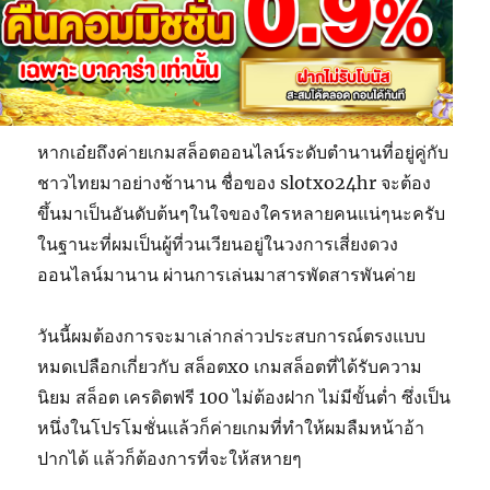
หากเอ๋ยถึงค่ายเกมสล็อตออนไลน์ระดับตำนานที่อยู่คู่กับ
ชาวไทยมาอย่างช้านาน ชื่อของ slotxo24hr จะต้อง
ขึ้นมาเป็นอันดับต้นๆในใจของใครหลายคนแน่ๆนะครับ
ในฐานะที่ผมเป็นผู้ที่วนเวียนอยู่ในวงการเสี่ยงดวง
ออนไลน์มานาน ผ่านการเล่นมาสารพัดสารพันค่าย
วันนี้ผมต้องการจะมาเล่ากล่าวประสบการณ์ตรงแบบ
หมดเปลือกเกี่ยวกับ สล็อตxo เกมสล็อตที่ได้รับความ
นิยม สล็อต เครดิตฟรี 100 ไม่ต้องฝาก ไม่มีขั้นต่ำ ซึ่งเป็น
หนึ่งในโปรโมชั่นแล้วก็ค่ายเกมที่ทำให้ผมลืมหน้าอ้า
ปากได้ แล้วก็ต้องการที่จะให้สหายๆ