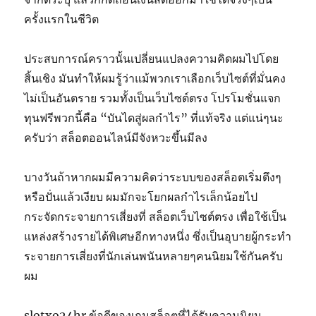
ครั้งแรกในชีวิต
ประสบการณ์คราวนั้นเปลี่ยนแปลงความคิดผมไปโดย
สิ้นเชิง มันทำให้ผมรู้ว่าแม้พวกเราเลือกเว็บไซต์ที่มั่นคง
ไม่เป็นอันตราย รวมทั้งเป็นเว็บไซต์ตรง โปรโมชั่นแจก
ทุนฟรีพวกนี้คือ “บันไดสู่ผลกำไร” ที่แท้จริง แต่แน่ๆนะ
ครับว่า สล็อตออนไลน์มีจังหวะขึ้นมีลง
บางวันถ้าหากผมมีความคิดว่าระบบของสล็อตเริ่มตึงๆ
หรือปั่นแล้วเงียบ ผมมักจะโยกผลกำไรเล็กน้อยไป
กระจัดกระจายการเสี่ยงที่ สล็อตเว็บไซต์ตรง เพื่อใช้เป็น
แหล่งสร้างรายได้พิเศษอีกทางหนึ่ง ซึ่งเป็นอุบายผู้กระทำ
ระจายการเสี่ยงที่นักเล่นพนันหลายๆคนนิยมใช้กันครับ
ผม
slotxo24hr ข้อดีของเกมสล็อตที่ได้รับความนิยม