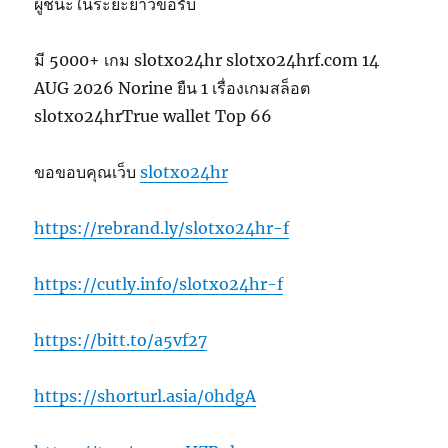
ผู้ชนะในระยะยาวขอรับ
มี 5000+ เกม slotxo24hr slotxo24hrf.com 14
AUG 2026 Norine ยืน 1 เรื่องเกมสล็อต
slotxo24hrTrue wallet Top 66
ขอขอบคุณเว็บ
slotxo24hr
https://rebrand.ly/slotxo24hr-f
https://cutly.info/slotxo24hr-f
https://bitt.to/a5vf27
https://shorturl.asia/0hdgA