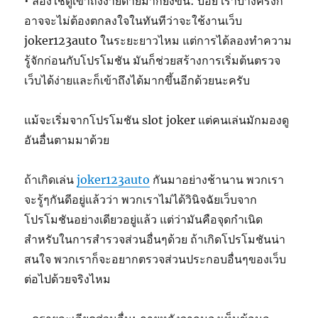
• ลองใช้ดูเข้าถึงง่ายดายมากยิ่งขึ้น: บ่อย เราบางครั้งก็
อาจจะไม่ต้องตกลงใจในทันทีว่าจะใช้งานเว็บ
joker123auto ในระยะยาวไหม แต่การได้ลองทำความ
รู้จักก่อนกับโปรโมชัน มันก็ช่วยสร้างการเริ่มต้นตรวจ
เว็บได้ง่ายและก็เข้าถึงได้มากขึ้นอีกด้วยนะครับ
แม้จะเริ่มจากโปรโมชัน slot joker แต่คนเล่นมักมองดู
อันอื่นตามมาด้วย
ถ้าเกิดเล่น
joker123auto
กันมาอย่างช้านาน พวกเรา
จะรู้ๆกันดีอยู่แล้วว่า พวกเราไม่ได้วินิจฉัยเว็บจาก
โปรโมชันอย่างเดียวอยู่แล้ว แต่ว่ามันคือจุดกำเนิด
สำหรับในการสำรวจส่วนอื่นๆด้วย ถ้าเกิดโปรโมชันน่า
สนใจ พวกเราก็จะอยากตรวจส่วนประกอบอื่นๆของเว็บ
ต่อไปด้วยจริงไหม