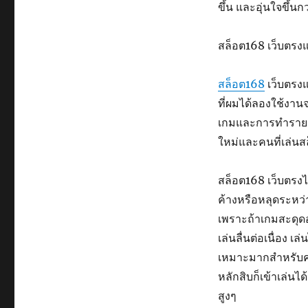
ขึ้น และอุ่นใจขึ้นก
สล็อต168 เว็บตรงแ
สล็อต168
เว็บตรงแ
ที่ผมได้ลองใช้งาน
เกมและการทำรายกา
ใหม่และคนที่เล่นส
สล็อต168 เว็บตรงไ
ค้างหรือหลุดระหว่
เพราะถ้าเกมสะดุดอ
เล่นลื่นต่อเนื่อง 
เหมาะมากสำหรับคน
หลักสิบก็เข้าเล่นได้
สูงๆ