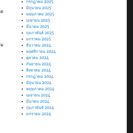
กรกฎาคม 2025
มิถุนายน 2025
อด
พฤษภาคม 2025
เมษายน 2025
มีนาคม 2025
กุมภาพันธ์ 2025
มกราคม 2025
รม
ธันวาคม 2024
พฤศจิกายน 2024
ตุลาคม 2024
กันยายน 2024
สิงหาคม 2024
กรกฎาคม 2024
มิถุนายน 2024
พฤษภาคม 2024
เมษายน 2024
มีนาคม 2024
กุมภาพันธ์ 2024
มกราคม 2024