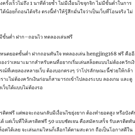
ครั้งเร็วไม่ถึง 1 นาทีด้วยซ้ำ ไม่มีเงื่อนไขจุกจิก ไม่มีขั้นต่ำในการ
้อยก็ถอนได้จริง ตรงนี้ทำให้รู้สึกมั่นใจว่าเป็นเว็บที่โอนจริง ไม่
ม่มีขั้นต่ำ ฝาก–ถอนไว ทดลองเล่นฟรี
กำหนดยอดขั้นต่ำ ฝากถอนทันใจ ทดลองเล่น hengjing168 ฟรี คืออ
มมองว่าเหมาะมากสำหรับคนที่อยากเริ่มเล่นสล็อตแบบไม่ต้องควักเง
ณ์ที่เคยลองหลายเว็บ ต้องบอกตรงๆ ว่าโปรลักษณะนี้ช่วยให้กล้า
พราะไม่ต้องควักเงินก่อนก็สามารถเข้าไปลองระบบ ลองเกม และดู
งเว็บได้แบบไม่ต้องรอ
ครดิตฟรี แต่พอจะถอนกลับมีเงื่อนไขยุ่งยาก ต้องทำยอดสูง หรือบังคั
 แต่เว็บที่ให้เครดิตฟรี 50 แบบชัดเจน คือสมัครเสร็จ รับเครดิตทัน
็อตได้เลย จะเล่นเกมไหนก็เลือกได้ตามสะดวก ถือเป็นโอกาสดีใน