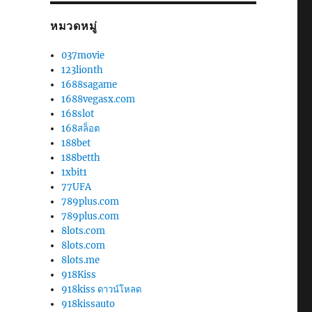
หมวดหมู่
037movie
123lionth
1688sagame
1688vegasx.com
168slot
168สล็อต
188bet
188betth
1xbit1
77UFA
789plus.com
789plus.com
8lots.com
8lots.com
8lots.me
918Kiss
918kiss ดาวน์โหลด
918kissauto