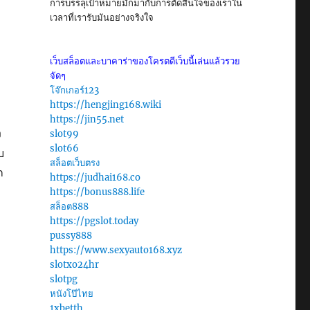
การบรรลุเป้าหมายมักมากับการตัดสินใจของเราใน
เวลาที่เรารับมันอย่างจริงใจ
เว็บสล็อตและบาคาร่าของโครตดีเว็บนี้เล่นแล้วรวย
จัดๆ
โจ๊กเกอร์123
https://hengjing168.wiki
https://jin55.net
ง
slot99
slot66
บ
สล็อตเว็บตรง
ก
https://judhai168.co
บ
https://bonus888.life
สล็อต888
https://pgslot.today
pussy888
https://www.sexyauto168.xyz
slotxo24hr
slotpg
หนังโป๊ไทย
1xbetth