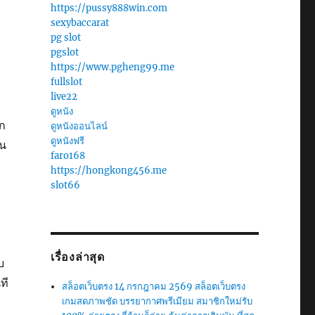
https://pussy888win.com
sexybaccarat
pg slot
pgslot
https://www.pgheng99.me
fullslot
live22
ดูหนัง
ีก
ดูหนังออนไลน์
ดูหนังฟรี
ิน
faro168
https://hongkong456.me
slot66
เรื่องล่าสุด
บ
ที
สล็อตเว็บตรง 14 กรกฎาคม 2569 สล็อตเว็บตรง
เกมสดภาพชัด บรรยากาศพรีเมียม สมาชิกใหม่รับ