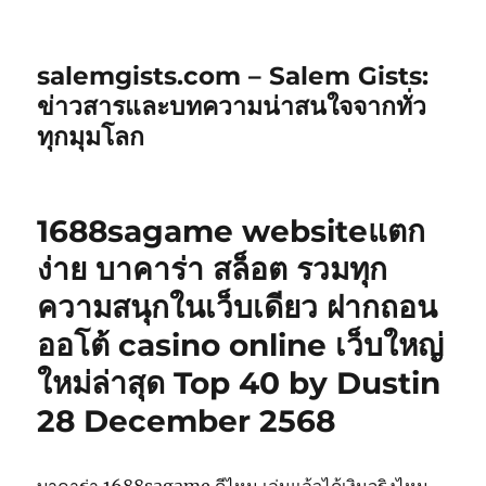
salemgists.com – Salem Gists:
ข่าวสารและบทความน่าสนใจจากทั่ว
ทุกมุมโลก
1688sagame websiteแตก
ง่าย บาคาร่า สล็อต รวมทุก
ความสนุกในเว็บเดียว ฝากถอน
ออโต้ casino online เว็บใหญ่
ใหม่ล่าสุด Top 40 by Dustin
28 December 2568