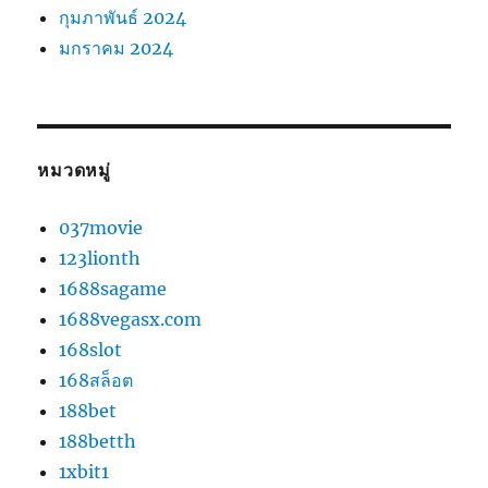
กุมภาพันธ์ 2024
มกราคม 2024
หมวดหมู่
037movie
123lionth
1688sagame
1688vegasx.com
168slot
168สล็อต
188bet
188betth
1xbit1