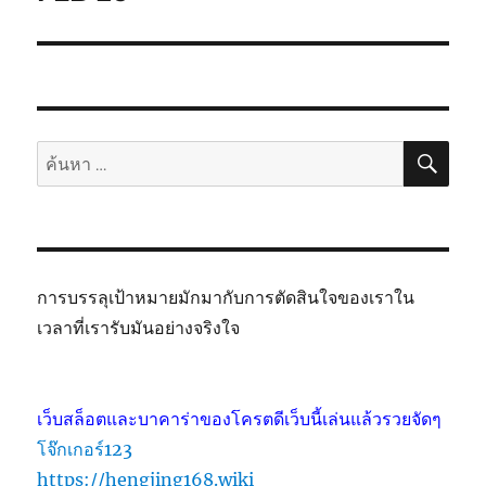
ค้นห
ค้นหา:
การบรรลุเป้าหมายมักมากับการตัดสินใจของเราใน
เวลาที่เรารับมันอย่างจริงใจ
เว็บสล็อตและบาคาร่าของโครตดีเว็บนี้เล่นแล้วรวยจัดๆ
โจ๊กเกอร์123
https://hengjing168.wiki