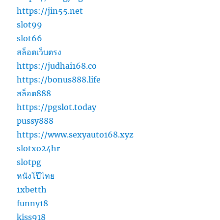
https://jin55.net
slot99
slot66
สล็อตเว็บตรง
https://judhai168.co
https://bonus888.life
สล็อต888
https://pgslot.today
pussy888
https://www.sexyauto168.xyz
slotxo24hr
slotpg
หนังโป๊ไทย
1xbetth
funny18
kiss918