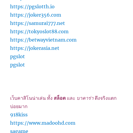
https://pgslotth.io
https://joker356.com
https://samurai777.net
https://tokyoslot88.com
https://betwayvietnam.com
https://jokerasia.net
pgslot
pgslot
เว็บคาสิโนน่าเล่น ทั้ง
สล็อต
และ
บาคาร่า
ตึงจริงแตก
บ่อยมาก
918kiss
https://www.madoohd.com
sagame