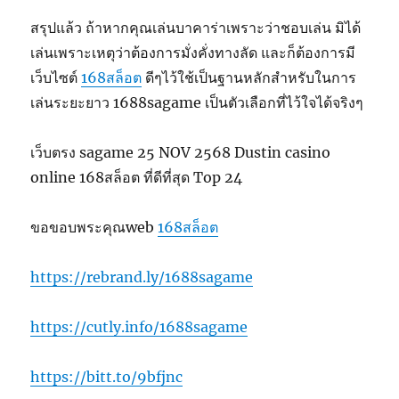
สรุปแล้ว ถ้าหากคุณเล่นบาคาร่าเพราะว่าชอบเล่น มิได้
เล่นเพราะเหตุว่าต้องการมั่งคั่งทางลัด และก็ต้องการมี
เว็บไซต์
168สล็อต
ดีๆไว้ใช้เป็นฐานหลักสำหรับในการ
เล่นระยะยาว 1688sagame เป็นตัวเลือกที่ไว้ใจได้จริงๆ
เว็บตรง sagame 25 NOV 2568 Dustin casino
online 168สล็อต ที่ดีที่สุด Top 24
ขอขอบพระคุณweb
168สล็อต
https://rebrand.ly/1688sagame
https://cutly.info/1688sagame
https://bitt.to/9bfjnc