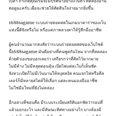
เปล่า ถ้าเกิดคุณเริ่มจะมีปริศนาอย่างงี้ในหัว ทดลองอ่าน
ต่อดูนะครับ เผื่อจะช่วยให้ตัดสินใจง่ายมากยิ่งขึ้น
1688sagame ระบบถ่ายทอดสดในเกมบาคาร่าของเว็บ
แห่งนี้ดีจังหรือไม่ หรือแค่ภาพลวงตาให้รู้สึกมืออาชีพ
ผู้คนจำนวนมากสงสัยว่าระบบถ่ายทอดสดของเว็บไซต์
นี้1688sagame มันดีอย่างที่คนพูดกันไหม จากที่ทดลอง
ด้วยตัวเองขอบอกเลยว่า เสถียรกว่าที่คิดไว้มากมาย
ไม่มีค้าง ไม่มีหลุดตอนลุ้น เปิดไพ่แต่ละใบก็เห็นชัด
จังหวะเปิดก็ไม่มีเว้นนานให้หงุดหงิด คนแจกไพ่หรือดีล
เลอร์ก็มีหลายสไตล์ให้เลือก แต่ละคนมองมืออาชีพ
ไม่ใช่มือใหม่ที่ยังไม่คล่อง
อีกอย่างที่ชอบคือ มีระบบระเบียบสถิติบอกชัดว่ารอบที่
แล้วออกอะไร และมีลัษณะทิศทางอย่างไร บางห้องมี