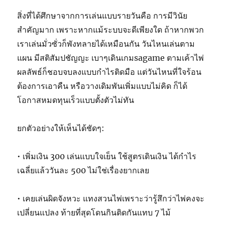
สิ่งที่ได้ศึกษาจากการเล่นแบบรายวันคือ การมีวินัย
สำคัญมาก เพราะหากแม้ระบบจะดีเพียงใด ถ้าหากพวก
เราเล่นมั่วซั่วก็พังทลายได้เหมือนกัน วันไหนเล่นตาม
แผน มีสติสัมปชัญญะ เบาๆเดินเกมsagame ตามเค้าไพ่
ผลลัพธ์ก็ชอบจบลงแบบกำไรติดมือ แต่วันไหนที่ใจร้อน
ต้องการเอาคืน หรือวางเดิมพันเพิ่มแบบไม่คิด ก็ได้
โอกาสหมดทุนเร็วแบบตั้งตัวไม่ทัน
ยกตัวอย่างให้เห็นได้ชัดๆ:
• เพิ่มเงิน 300 เล่นแบบใจเย็น ใช้สูตรเดินเงิน ได้กำไร
เฉลี่ยแล้ววันละ 500 ไม่ใช่เรื่องยากเลย
• เคยเล่นผิดจังหวะ แทงสวนไพ่เพราะว่ารู้สึกว่าไพ่คงจะ
เปลี่ยนแปลง ท้ายที่สุดโดนกินติดกันแทบ 7 ไม้