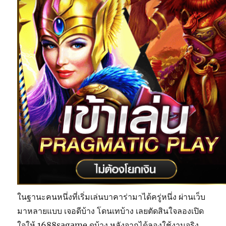
ในฐานะคนหนึ่งที่เริ่มเล่นบาคาร่ามาได้ครู่หนึ่ง ผ่านเว็บ
มาหลายแบบ เจอดีบ้าง โดนเทบ้าง เลยตัดสินใจลองเปิด
ใจให้ 1688sagame ดูบ้าง หลังจากได้ลองใช้งานจริง