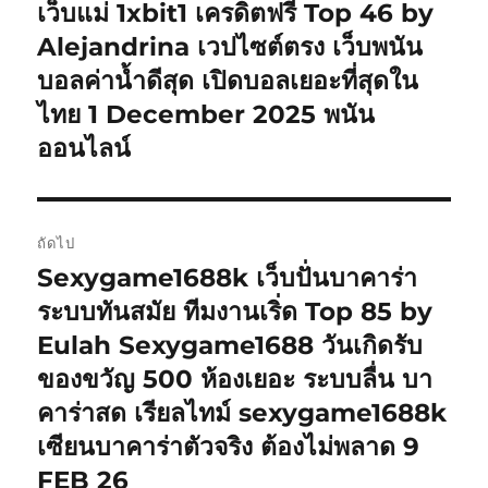
เรื่อง
เว็บแม่ 1xbit1 เครดิตฟรี Top 46 by
เรื่อง
ก่อน
Alejandrina เวปไซต์ตรง เว็บพนัน
หน้า:
บอลค่าน้ำดีสุด เปิดบอลเยอะที่สุดใน
ไทย 1 December 2025 พนัน
ออนไลน์
ถัดไป
Sexygame1688k เว็บปั่นบาคาร่า
เรื่อง
ต่อ
ระบบทันสมัย ทีมงานเริ่ด Top 85 by
ไป:
Eulah Sexygame1688 วันเกิดรับ
ของขวัญ 500 ห้องเยอะ ระบบลื่น บา
คาร่าสด เรียลไทม์ sexygame1688k
เซียนบาคาร่าตัวจริง ต้องไม่พลาด 9
FEB 26