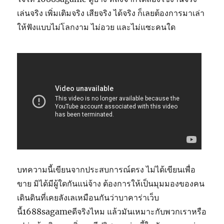
เล่นจริง เพิ่มเติมจริง เสียจริง ได้จริง ก็เลยต้องการมาเล่า
ให้ฟังแบบไม่โลกงาม ไม่อวย และไม่แซะคนใด
บทความนี้เขียนจากประสบการณ์ตรง ไม่ได้เขียนเพื่อ
ขาย มิได้มีผู้ใดกันแน่จ้าง ต้องการให้เป็นมุมมองของคน
เดินดินที่เคยลังเลเหมือนกันว่าบาคาร่าเว็บ
นี้1688sagameดีจริงไหม แล้วมันเหมาะกับพวกเราหรือ