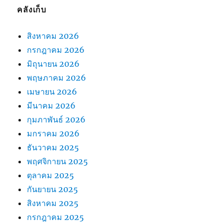
คลังเก็บ
สิงหาคม 2026
กรกฎาคม 2026
มิถุนายน 2026
พฤษภาคม 2026
เมษายน 2026
มีนาคม 2026
กุมภาพันธ์ 2026
มกราคม 2026
ธันวาคม 2025
พฤศจิกายน 2025
ตุลาคม 2025
กันยายน 2025
สิงหาคม 2025
กรกฎาคม 2025