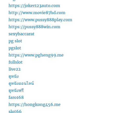
https://joker123auto.com
http://www.movie87hd.com
https://www.pussy888play.com
https://pussy888win.com
sexybaccarat
pg slot
pgslot
https://www.pgheng99.me
fullslot
live22
ดูหนัง
ดูหนังออนไลน์
ดูหนังฟรี
faro168
https://hongkong456.me
slot66