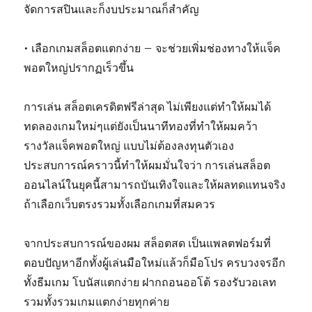
จัดการสปินและก็งบประมาณก็สำคัญ
• เลือกเกมสล็อตแตกง่าย – จะช่วยเพิ่มช่องทางให้แจ็ค
พอตใหญ่ปรากฏเร็วขึ้น
การเล่น สล็อตเครดิตฟรีล่าสุด ไม่เพียงแต่ทำให้ผมได้
ทดลองเกมใหม่ๆแต่ยังเป็นนาทีทองที่ทำให้ผมคว้า
รางวัลแจ็คพอตใหญ่ แบบไม่ต้องลงทุนตัวเอง
ประสบการณ์คราวนี้ทำให้ผมมั่นใจว่า การเล่นสล็อต
ออนไลน์ในยุคนี้สามารถบันเทิงใจและให้ผลทดแทนจริง
ถ้าเลือกเว็บตรงรวมทั้งเลือกเกมที่สมควร
จากประสบการณ์ของผม สล็อตสด เป็นแพลตฟอร์มที่
ตอบปัญหาอีกทั้งผู้เล่นมือใหม่แล้วก็มือโปร ครบวงจรอีก
ทั้งธีมเกม โบนัสแตกง่าย ฝากถอนออโต้ รองรับวอเลท
รวมทั้งรวมเกมแตกง่ายทุกค่าย