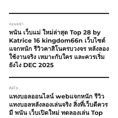
เขียน
เมื่อ
หมู่
กำกับ
แนะแนว
ก่อนหน้า
เรื่อง
พนัน เว็บแม่ ใหม่ล่าสุด Top 28 by
เรื่อง
ก่อน
Katrice 16 kingdom66n เว็บไซต์
หน้า:
แจกหนัก รีวิวคาสิโนครบวงจร หลังลอง
ใช้งานจริง เหมาะกับใคร และควรเริ่ม
ยังไง DEC 2025
ถัดไป
แทงบอลออนไลน์ webแจกหนัก รีวิว
เรื่อง
ต่อ
แทงบอลหลังลองเล่นจริง สิ่งที่เว็บดีควร
ไป:
มี พนัน เว็บเปิดใหม่ ทดลองเล่น Top