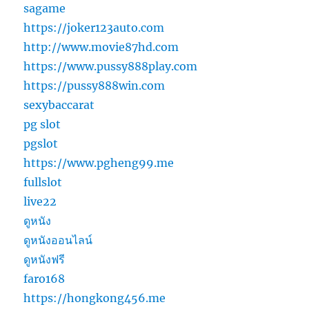
sagame
https://joker123auto.com
http://www.movie87hd.com
https://www.pussy888play.com
https://pussy888win.com
sexybaccarat
pg slot
pgslot
https://www.pgheng99.me
fullslot
live22
ดูหนัง
ดูหนังออนไลน์
ดูหนังฟรี
faro168
https://hongkong456.me