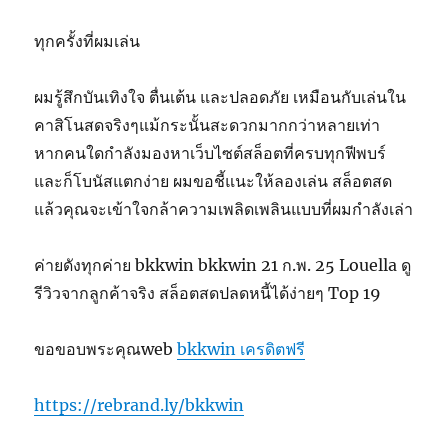
ทุกครั้งที่ผมเล่น
ผมรู้สึกบันเทิงใจ ตื่นเต้น และปลอดภัย เหมือนกับเล่นใน
คาสิโนสดจริงๆแม้กระนั้นสะดวกมากกว่าหลายเท่า
หากคนใดกำลังมองหาเว็บไซต์สล็อตที่ครบทุกฟีพบร์
และก็โบนัสแตกง่าย ผมขอชี้แนะให้ลองเล่น สล็อตสด
แล้วคุณจะเข้าใจกล้าความเพลิดเพลินแบบที่ผมกำลังเล่า
ค่ายดังทุกค่าย bkkwin bkkwin 21 ก.พ. 25 Louella ดู
รีวิวจากลูกค้าจริง สล็อตสดปลดหนี้ได้ง่ายๆ Top 19
ขอขอบพระคุณweb
bkkwin เครดิตฟรี
https://rebrand.ly/bkkwin