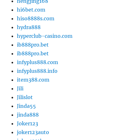
hengjing168
hi6bet.com
hiso8888s.com
hydra888
hyperclub-casino.com
ib888pro.bet
ib888pro.bet
infyplus888.com
infyplus888.info
item388.com
Jili
Jilislot
Jinda55
jinda888
Joker123
joker123auto