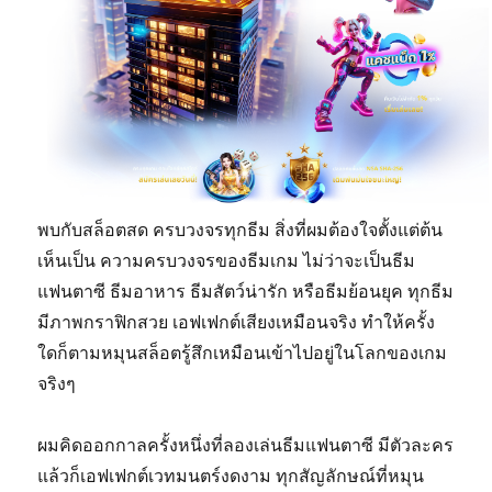
พบกับสล็อตสด ครบวงจรทุกธีม สิ่งที่ผมต้องใจตั้งแต่ต้น
เห็นเป็น ความครบวงจรของธีมเกม ไม่ว่าจะเป็นธีม
แฟนตาซี ธีมอาหาร ธีมสัตว์น่ารัก หรือธีมย้อนยุค ทุกธีม
มีภาพกราฟิกสวย เอฟเฟกต์เสียงเหมือนจริง ทำให้ครั้ง
ใดก็ตามหมุนสล็อตรู้สึกเหมือนเข้าไปอยู่ในโลกของเกม
จริงๆ
ผมคิดออกกาลครั้งหนึ่งที่ลองเล่นธีมแฟนตาซี มีตัวละคร
แล้วก็เอฟเฟกต์เวทมนตร์งดงาม ทุกสัญลักษณ์ที่หมุน