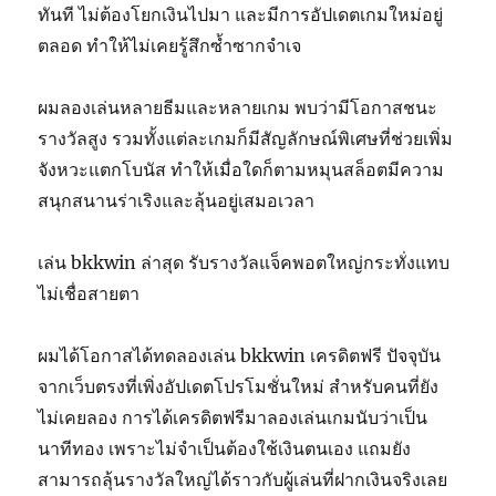
ทันที ไม่ต้องโยกเงินไปมา และมีการอัปเดตเกมใหม่อยู่
ตลอด ทำให้ไม่เคยรู้สึกซ้ำซากจำเจ
ผมลองเล่นหลายธีมและหลายเกม พบว่ามีโอกาสชนะ
รางวัลสูง รวมทั้งแต่ละเกมก็มีสัญลักษณ์พิเศษที่ช่วยเพิ่ม
จังหวะแตกโบนัส ทำให้เมื่อใดก็ตามหมุนสล็อตมีความ
สนุกสนานร่าเริงและลุ้นอยู่เสมอเวลา
เล่น bkkwin ล่าสุด รับรางวัลแจ็คพอตใหญ่กระทั่งแทบ
ไม่เชื่อสายตา
ผมได้โอกาสได้ทดลองเล่น bkkwin เครดิตฟรี ปัจจุบัน
จากเว็บตรงที่เพิ่งอัปเดตโปรโมชั่นใหม่ สำหรับคนที่ยัง
ไม่เคยลอง การได้เครดิตฟรีมาลองเล่นเกมนับว่าเป็น
นาทีทอง เพราะไม่จำเป็นต้องใช้เงินตนเอง แถมยัง
สามารถลุ้นรางวัลใหญ่ได้ราวกับผู้เล่นที่ฝากเงินจริงเลย