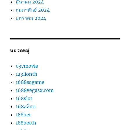
มีนาคม 2024
กุมภาพันธ์ 2024
มกราคม 2024
หมวดหมู่
037movie
123lionth
1688sagame
1688vegasx.com
168slot
168สล็อต
188bet
188betth