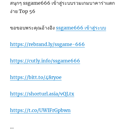
สนุกๆ ssgame666 เข้าสู่ระบบรวมเกมบาคาร่าแตก
ง่าย Top 56
ขอขอบพระคุณอ้างอิง
ssgame666 เข้าสู่ระบบ
https://rebrand.ly/ssgame-666
https://cutly.info/ssgame666
https://bitt.to/48ryoe
https://shorturl.asia/vQLtx
https://t.co/UWIFrGpbwn
…