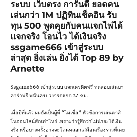
ระบบ เว็บตรง การันตี ยอดคน
เล่นกว่า 1M ปฏิทินเช็คอิน รับ
ทุน 500 พูดคุยกับคนแจกไพ่ได้
แจกจริง โอนไว ได้เงินจริง
ssgame666 เข้าสู่ระบบ
ล่าสุด ยิ่งเล่น ยิ่งได้ Top 89 by
Arnette
Ssgame666 เข้าสู่ระบบ แจกเครดิตฟรี ทดสอบเล่นบา
คาร่าฟรี พนันครบวงจรตลอด 24 ชม.
เมื่อปีที่แล้ว ผมยังเป็นผู้ที่ “ไม่เชื่อ” หัวข้อการเล่นคาสิ
โนออนไลน์สักเท่าไหร่ เพราะว่ารู้สึกว่าไม่น่าจะได้เงิน
จริง หรือบางครั้งอาจจะโดนหลอกเสมือนเรื่องราวที่เคย