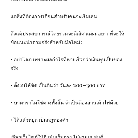
แต่สิ่งที่ต้องการเตือนสำหรับคนจะเริ่มเล่น
ถึงแม้ประสบการณ์โดยรวมจะดีเลิศ แต่ผมอยากที่จะให้
ข้อแนะนำตามจริงสำหรับมือใหม่:
• อย่าโลภ เพราะผลกำไรที่หายเร็วกว่าเงินทุนเป็นของ
จริง
• ตั้งงบให้ชัด เป็นต้นว่า วันละ 200–300 บาท
• บาคาร่าไม่ใช่ดวงทั้งสิ้น จำเป็นต้องอ่านเค้าไพ่ด้วย
• ได้แล้วหยุด เป็นกฎทองคำ
เลือกเว็บไซต์ให้ดี เน้นเว็บตรง ไม่ผ่านเอเย่นต์