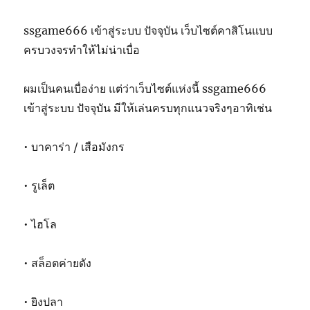
ssgame666 เข้าสู่ระบบ ปัจจุบัน เว็บไซต์คาสิโนแบบ
ครบวงจรทำให้ไม่น่าเบื่อ
ผมเป็นคนเบื่อง่าย แต่ว่าเว็บไซต์แห่งนี้ ssgame666
เข้าสู่ระบบ ปัจจุบัน มีให้เล่นครบทุกแนวจริงๆอาทิเช่น
• บาคาร่า / เสือมังกร
• รูเล็ต
• ไฮโล
• สล็อตค่ายดัง
• ยิงปลา