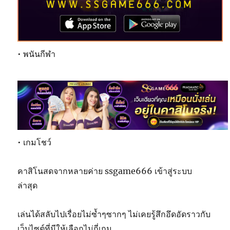
• พนันกีฬา
• เกมโชว์
คาสิโนสดจากหลายค่าย ssgame666 เข้าสู่ระบบ
ล่าสุด
เล่นได้สลับไปเรื่อยไม่ซ้ำๆซากๆ ไม่เคยรู้สึกอึดอัดราวกับ
เว็บไซต์ที่มีให้เลือกไม่กี่เกม