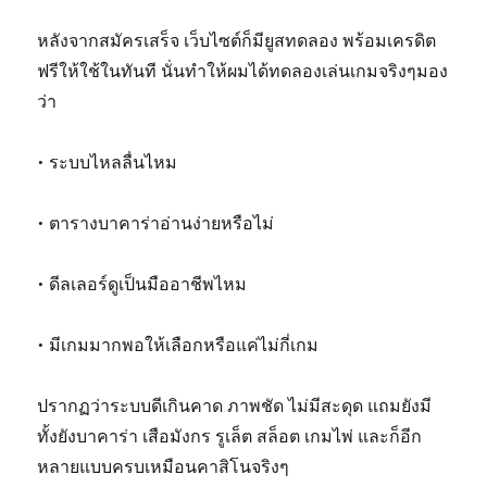
หลังจากสมัครเสร็จ เว็บไซต์ก็มียูสทดลอง พร้อมเครดิต
ฟรีให้ใช้ในทันที นั่นทำให้ผมได้ทดลองเล่นเกมจริงๆมอง
ว่า
• ระบบไหลลื่นไหม
• ตารางบาคาร่าอ่านง่ายหรือไม่
• ดีลเลอร์ดูเป็นมืออาชีพไหม
• มีเกมมากพอให้เลือกหรือแค่ไม่กี่เกม
ปรากฏว่าระบบดีเกินคาด ภาพชัด ไม่มีสะดุด แถมยังมี
ทั้งยังบาคาร่า เสือมังกร รูเล็ต สล็อต เกมไพ่ และก็อีก
หลายแบบครบเหมือนคาสิโนจริงๆ