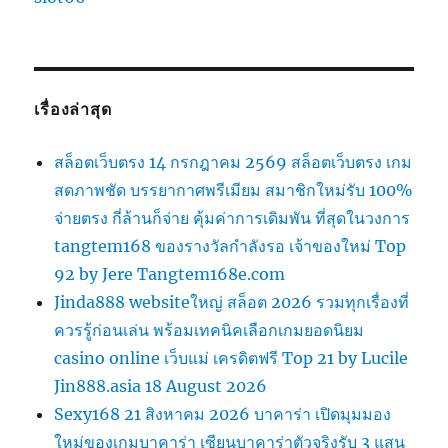
เรื่องล่าสุด
สล็อตเว็บตรง 14 กรกฎาคม 2569 สล็อตเว็บตรง เกม
สดภาพชัด บรรยากาศพรีเมียม สมาชิกใหม่รับ 100%
จ่ายตรง กี่ล้านก็จ่าย คุ้มค่าการเดิมพัน ที่สุดในวงการ
tangtem168 ของรางวัลกำลังรอ เจ้าของใหม่ Top
92 by Jere Tangtem168e.com
Jinda888 websiteใหญ่ สล็อต 2026 รวมทุกเรื่องที่
ควรรู้ก่อนเล่น พร้อมเทคนิคเลือกเกมยอดนิยม
casino online เว็บแม่ เครดิตฟรี Top 21 by Lucile
Jin888.asia 18 August 2026
Sexy168 21 สิงหาคม 2026 บาคาร่า เปิดมุมมอง
ใหม่ของเกมบาคาร่า เซียนบาคาร่าตัวจริงรับ 3 แสน