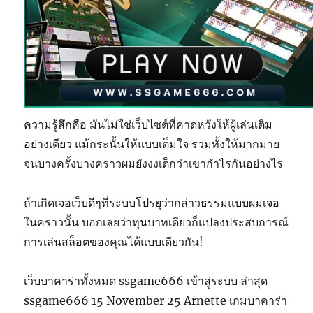
ความรู้สึกคือ มันไม่ใช่เว็บไซต์ที่คาดหวังให้ผู้เล่นเติม
อย่างเดียว แม้กระนั้นให้แบบเต็มใจ รวมทั้งให้มากมาย
จนบางครั้งบางคราวผมยังงงเต็กว่าเขากำไรกันอย่างไร
ถ้าเกิดเจอเว็บดีๆที่ระบบโปรยุว่ากล่าวธรรมแบบผมเจอ
ในคราวนั้น บอกเลยว่าทุนบาทเดียวก็แปลงประสบการณ์
การเล่นสล็อตของคุณได้แบบเดียวกัน!
เว็บบาคาร่าทั้งหมด ssgame666 เข้าสู่ระบบ ล่าสุด
ssgame666 15 November 25 Arnette เกมบาคาร่า