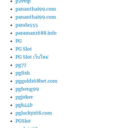
p2vvip
pananthai99.com
pananthai99.com
panda555
paramax1688.info
PG
PG Slot
PG Slot เว็บใหม่
pg77
pgfish
pggold168bet.com
pgheng99
pgjoker
pgk44b
pglucky168.com
PGSlot