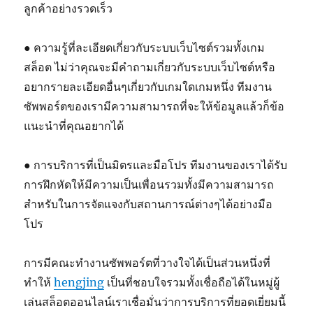
ลูกค้าอย่างรวดเร็ว
● ความรู้ที่ละเอียดเกี่ยวกับระบบเว็บไซต์รวมทั้งเกม
สล็อต ไม่ว่าคุณจะมีคำถามเกี่ยวกับระบบเว็บไซต์หรือ
อยากรายละเอียดอื่นๆเกี่ยวกับเกมใดเกมหนึ่ง ทีมงาน
ซัพพอร์ตของเรามีความสามารถที่จะให้ข้อมูลแล้วก็ข้อ
แนะนำที่คุณอยากได้
● การบริการที่เป็นมิตรและมือโปร ทีมงานของเราได้รับ
การฝึกหัดให้มีความเป็นเพื่อนรวมทั้งมีความสามารถ
สำหรับในการจัดแจงกับสถานการณ์ต่างๆได้อย่างมือ
โปร
การมีคณะทำงานซัพพอร์ตที่วางใจได้เป็นส่วนหนึ่งที่
ทำให้
hengjing
เป็นที่ชอบใจรวมทั้งเชื่อถือได้ในหมู่ผู้
เล่นสล็อตออนไลน์เราเชื่อมั่นว่าการบริการที่ยอดเยี่ยมนี้