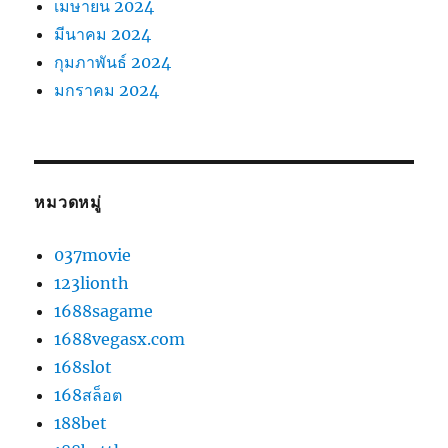
เมษายน 2024
มีนาคม 2024
กุมภาพันธ์ 2024
มกราคม 2024
หมวดหมู่
037movie
123lionth
1688sagame
1688vegasx.com
168slot
168สล็อต
188bet