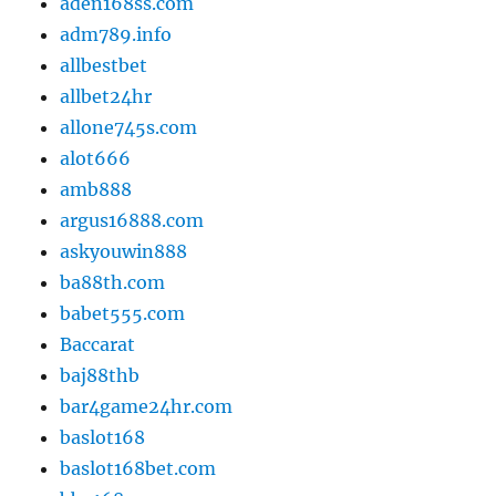
aden168ss.com
adm789.info
allbestbet
allbet24hr
allone745s.com
alot666
amb888
argus16888.com
askyouwin888
ba88th.com
babet555.com
Baccarat
baj88thb
bar4game24hr.com
baslot168
baslot168bet.com