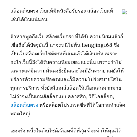
สล็อตเว็บตรง เว็บแท้มีหนังสือรับรอง สล็อตเว็บแท้
เล่นได้เงินแน่นอน
ถ้าหากพูดถึงเว็บ สล็อตเว็บตรง ที่ได้รับความนิยมแล้วก็
เชื่อถือได้ปัจจุบันนี้ น่าจะหนีไม่พ้น hengjing168 ซึ่ง
เป็นเว็บสล็อตเว็บไซต์ตรงที่เล่นแล้วได้เงินจริง เพราะ
อะไรเว็บนี้ถึงได้รับความนิยมเยอะแยะนั้น เพราะว่าไม่
เฉพาะแต่มีความมั่นคงยั่งยืนและไม่มีอันตราย แต่ยังให้
บริการด้วยความซื่อตรงและก็มีความโปร่งสบายใสใน
ทุกการบริการ ทั้งยังมีเกมส์สล็อตให้เลือกเล่นมากมาย
ไม่ว่าจะเป็นเกมส์สล็อตแบบคลาสสิก, วิดีโอสล็อต,
สล็อตเว็บตรง
หรือสล็อตโปรเกรสซีฟที่ได้โอกาสทำแจ็ค
พอตใหญ่
เฮงจริง หนึ่งในเว็บไซต์สล็อตที่ดีที่สุด ที่จะทำให้คุณได้