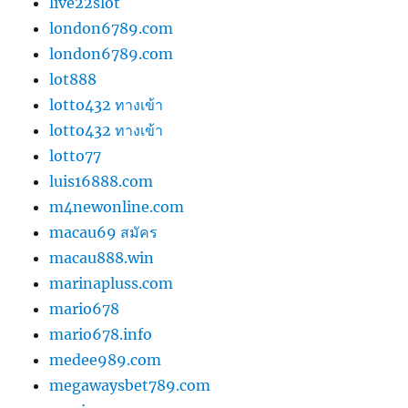
live22slot
london6789.com
london6789.com
lot888
lotto432 ทางเข้า
lotto432 ทางเข้า
lotto77
luis16888.com
m4newonline.com
macau69 สมัคร
macau888.win
marinapluss.com
mario678
mario678.info
medee989.com
megawaysbet789.com