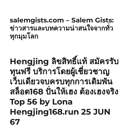
salemgists.com – Salem Gists:
ข่าวสารและบทความน่าสนใจจากทั่ว
ทุกมุมโลก
Hengjing ลิขสิทธิ์แท้ สมัครรับ
ทุนฟรี บริการโดยผู้เชี่ยวชาญ
เว็บเดียวจบครบทุกการเดิมพัน
สล็อต168 ปั่นให้เฮง ต้องเฮงจริง
Top 56 by Lona
Hengjing168.run 25 JUN
67