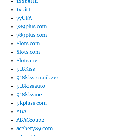
188betth
1xbit1
77UFA
789plus.com
789plus.com
8lots.com
8lots.com
8lots.me
918Kiss
918kiss ดาวน์โหลด
918kissauto
918kissme
9kpluss.com
ABA
ABAGroup2
acebet789.com