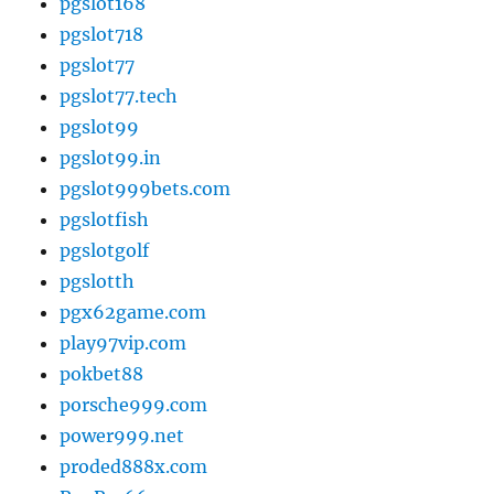
pgslot168
pgslot718
pgslot77
pgslot77.tech
pgslot99
pgslot99.in
pgslot999bets.com
pgslotfish
pgslotgolf
pgslotth
pgx62game.com
play97vip.com
pokbet88
porsche999.com
power999.net
proded888x.com