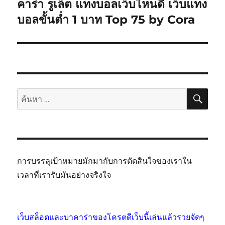
คาร่า รูเล็ต แทงบอลเว็บไหนดี เว็บแทง
บอลขั้นต่ำ 1 บาท Top 75 by Cora
ค้นห
ค้นหา:
การบรรลุเป้าหมายมักมากับการตัดสินใจของเราใน
เวลาที่เรารับมันอย่างจริงใจ
เว็บสล็อตและบาคาร่าของโครตดีเว็บนี้เล่นแล้วรวยจัดๆ