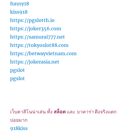
funny18
kiss918
https://pgslotth.io
https://joker356.com
https://samurai777.net
https://tokyoslot88.com
https://betwayvietnam.com
https://jokerasia.net
pgslot
pgslot
เว็บคาสิโนน่าเล่น ทั้ง
สล็อต
และ
บาคาร่า
ตึงจริงแตก
บ่อยมาก
918kiss