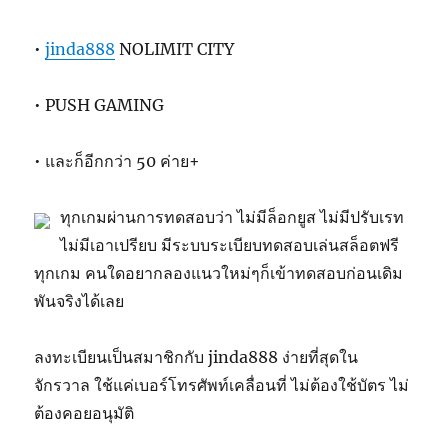
•
jinda888
NOLIMIT CITY
• PUSH GAMING
• และก็อีกกว่า 50 ค่าย+
ทุกเกมผ่านการทดสอบว่า ไม่มีล็อกยูส ไม่มีปรับเรท
ไม่มีเอาเปรียบ มีระบบระเบียบทดสอบเล่นสล็อตฟรี
ทุกเกม คนใดอยากลองแนวใหม่ๆก็เข้าทดสอบก่อนเดิม
พันจริงได้เลย
ลงทะเบียนเป็นสมาชิกกับ jinda888 ง่ายที่สุดใน
จักรวาล ใช้แค่เบอร์โทรศัพท์เคลื่อนที่ ไม่ต้องใช้บัตร ไม่
ต้องคอยอนุมัติ