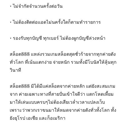
• ไม่จำกัดจำนวนครั้งต่อวัน
• ไม่ต้องติดต่อแอดไม่นครั้งใดก็ตามทำรายการ
• รองรับทุกบัญชี ทุกเบอร์ ไม่ต้องผูกบัญชีล่วงหน้า
สล็อต888 แหล่งรวมเกมสล็อตสุดชั่วร้ายจากทุกค่ายดัง
ทั่วโลก ที่เน้นแตกง่าย จ่ายหนัก รวมทั้งมีโบนัสให้ลุ้นทุก
วินาที
สล็อต888 มิได้มีแค่สล็อตจากค่ายหลัก แต่ยังสะสมเกม
จาก ค่ายเฉพาะทางที่สายปั่นเข้าใจดีว่า แตกโหดเหี้ยม
มาให้เล่นแบบครบๆไม่ต้องเสียเวล่ำเวลาแปลงเว็บ
เพราะว่าพวกเราขนมาให้หมดจากค่ายดังทั่วทั้งโลก ทั้ง
ยังยุโรป เอเชีย และก็อเมริกา