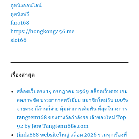
ดูหนังออนไลน์
ดูหนังฟรี
faro168
https://hongkong456.me
slot66
เรื่องล่าสุด
สล็อตเว็บตรง 14 กรกฎาคม 2569 สล็อตเว็บตรง เกม
สดภาพชัด บรรยากาศพรีเมียม สมาชิกใหม่รับ 100%
จ่ายตรง กี่ล้านก็จ่าย คุ้มค่าการเดิมพัน ที่สุดในวงการ
tangtem168 ของรางวัลกำลังรอ เจ้าของใหม่ Top
92 by Jere Tangtem168e.com
Jinda888 websiteใหญ่ สล็อต 2026 รวมทุกเรื่องที่