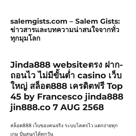
salemgists.com – Salem Gists:
ข่าวสารและบทความน่าสนใจจากทั่ว
ทุกมุมโลก
Jinda888 websiteตรง ฝาก-
ถอนไว ไม่มีขั้นต่ำ casino เว็บ
ใหญ่ สล็อต888 เครดิตฟรี Top
45 by Francesco jinda888
jin888.co 7 AUG 2568
สล็อต888 เว็บของคนจริง ระบบโคตรไว แตกง่ายทุก
เกม ปั่นสนุกได้ทุกวัน