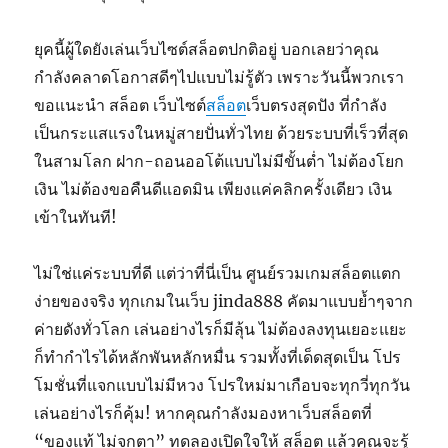
ยุคนี้ผู้ใดยังเล่นเว็บไซต์สล็อตปกติอยู่ บอกเลยว่าคุณ
กำลังคลาดโอกาสดีๆไปแบบไม่รู้ตัว เพราะวันนี้พวกเรา
ขอแนะนำ สล็อต เว็บไซต์
สล็อต
เว็บตรงสุดปัง ที่กำลัง
เป็นกระแสแรงในหมู่สายปั่นทั่วไทย ด้วยระบบที่เร็วที่สุด
ในสามโลก ฝาก-ถอนออโต้แบบไม่มีขั้นต่ำ ไม่ต้องโยก
เงิน ไม่ต้องขอคืนดีแอดมิน เพียงแค่คลิกครั้งเดียว เงิน
เข้าในทันที!
ไม่ใช่แค่ระบบที่ดี แต่ว่าที่นี่เป็น ศูนย์รวมเกมสล็อตแตก
ง่ายของจริง ทุกเกมในเว็บ jinda888 คัดมาแบบย้ำๆจาก
ค่ายดังทั่วโลก เล่นอย่างไรก็มีลุ้น ไม่ต้องลงทุนเยอะแยะ
ก็ทำกำไรได้หลักพันหลักหมื่น รวมทั้งที่เด็ดสุดเป็น โปร
โมชั่นที่แจกแบบไม่มีหวง โปรใหม่มาเกือบจะทุกวี่ทุกวัน
เล่นอย่างไรก็คุ้ม! หากคุณกำลังมองหาเว็บสล็อตที่
“ของแท้ ไม่จกตา” ทดลองเปิดใจให้ สล็อต แล้วคุณจะรู้