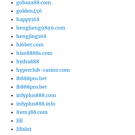
gobaza88.com
golden456
happy168
hengheng9899.com
hengjing168
hi6bet.com
hiso8888s.com
hydra888
hyperclub-casino.com
ib888pro.bet
ib888pro.bet
infyplus888.com
infyplus888.info
item388.com
Jili
Jilislot