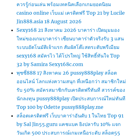
ควรรู้ก่อนเล่น พร้อมเทคนิคเลือกเกมยอดนิยม
casino online เว็บแม่ เครดิตฟรี Top 21 by Lucile
Jin888.asia 18 August 2026
Sexy168 21 สิงหาคม 2026 บาคาร่า เปิดมุมมอง
ใหม่ของเกมบาคาร่า เซียนบาคาร่าตัวจริงรับ 3 แสน
ระบบอัตโนมัติเจ้าแรก สัมผัสโต๊ะสดระดับพรีเมียม
sexy168 สมัครไว ได้โปรใหญ่ ใช้สิทธิ์ทันใจ Top
32 by Samira Sexy168c.com
พุซซี่888 17 สิงหาคม 26 pussy888play สล็อต
ออนไลน์ โลกแห่งความสนุก ที่เหนือกว่า สมาชิกใหม่
รับ 50% สมัครสมาชิกกับเครดิตฟรีทันที สวรรค์ของ
นักลงทุน pussy888play เปิดประสบการณ์ใหม่ทันที
Top 100 by Odette pussy888play.me
สล็อตเครดิตฟรี เว็บบาคาร่าอันดับ 1 ในไทย Top 91
by Sal Jin55.guru แคชแบค ยิงปลารับ 10% แจก
วันเกิด 500 ประสบการณ์เกมเหนือระดับ สล็อต55