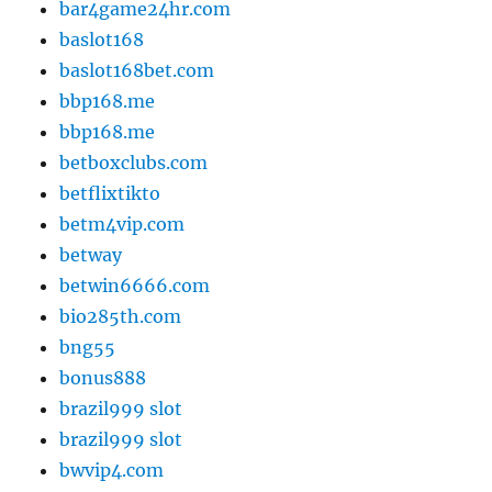
bar4game24hr.com
baslot168
baslot168bet.com
bbp168.me
bbp168.me
betboxclubs.com
betflixtikto
betm4vip.com
betway
betwin6666.com
bio285th.com
bng55
bonus888
brazil999 slot
brazil999 slot
bwvip4.com