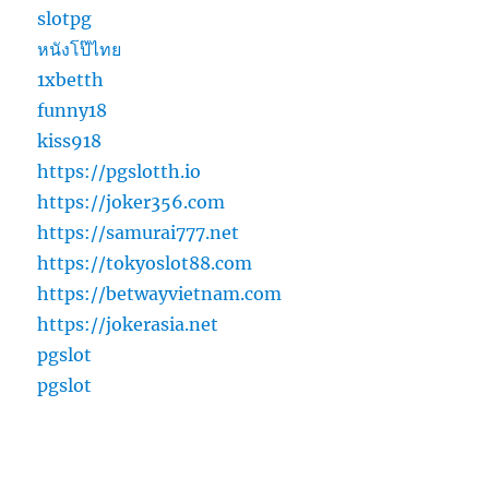
slotpg
หนังโป๊ไทย
1xbetth
funny18
kiss918
https://pgslotth.io
https://joker356.com
https://samurai777.net
https://tokyoslot88.com
https://betwayvietnam.com
https://jokerasia.net
pgslot
pgslot