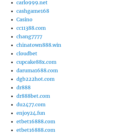
carlo999.net
cashgame168
Casino
cc11388.com
chang7777
chinatown888.win
cloudbet
cupcake88x.com
daruma1688.com
dgb222hot.com
dr888
dr888bet.com
du2477.com
enjoy24.fun
etbet16888.com
etbet16888.com