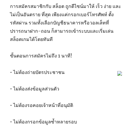
การสมัครสมาชิกกับ สล็อต ถูกดีไซน์มาให้ เร็ว ง่าย และ
ไม่เป็นอันตราย ที่สุด เพียงแค่กรอกเบอร์โทรศัพท์ ตั้ง
รหัสผ่าน รวมทั้งเลือกบัญชีธนาคารหรือวอลเล็ทที่
ปรารถนาฝาก-ถอน ก็สามารถเข้าระบบและเริ่มเล่น
สล็อตเกมได้โดยทันที
ขั้นตอนการสมัครไม่ถึง 1 นาที!
• ไม่ต้องถ่ายบัตรประชาชน
• ไม่ต้องส่งข้อมูลส่วนตัว
• ไม่ต้องรอคอยเจ้าหน้าที่อนุมัติ
• ไม่ต้องกรอกข้อมูลซ้ำหลายรอบ