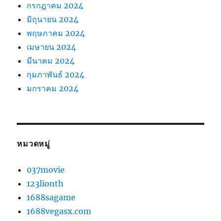
กรกฎาคม 2024
มิถุนายน 2024
พฤษภาคม 2024
เมษายน 2024
มีนาคม 2024
กุมภาพันธ์ 2024
มกราคม 2024
หมวดหมู่
037movie
123lionth
1688sagame
1688vegasx.com