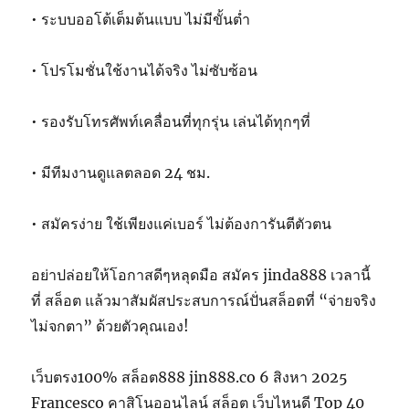
• ระบบออโต้เต็มต้นแบบ ไม่มีขั้นต่ำ
• โปรโมชั่นใช้งานได้จริง ไม่ซับซ้อน
• รองรับโทรศัพท์เคลื่อนที่ทุกรุ่น เล่นได้ทุกๆที่
• มีทีมงานดูแลตลอด 24 ชม.
• สมัครง่าย ใช้เพียงแค่เบอร์ ไม่ต้องการันตีตัวตน
อย่าปล่อยให้โอกาสดีๆหลุดมือ สมัคร jinda888 เวลานี้
ที่ สล็อต แล้วมาสัมผัสประสบการณ์ปั่นสล็อตที่ “จ่ายจริง
ไม่จกตา” ด้วยตัวคุณเอง!
เว็บตรง100% สล็อต888 jin888.co 6 สิงหา 2025
Francesco คาสิโนออนไลน์ สล็อต เว็บไหนดี Top 40