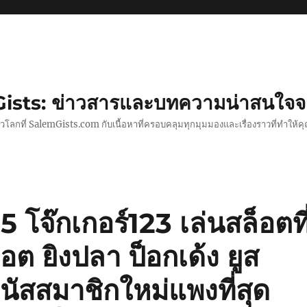
sts: ข่าวสารและบทความน่าสนใจจาก
โลกที่ SalemGists.com กับเนื้อหาที่ครอบคลุมทุกมุมมองและเรื่องราวที่ทำให้ค
โจ๊กเกอร์123 เล่นสล็อตที
ล็อต ยิงปลา ป็อกเด้ง ยูส
บนัสสมาชิกใหม่แพงที่สุด