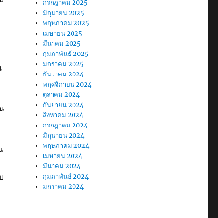
กรกฎาคม 2025
มิถุนายน 2025
พฤษภาคม 2025
เมษายน 2025
มีนาคม 2025
กุมภาพันธ์ 2025
มกราคม 2025
น
ธันวาคม 2024
พฤศจิกายน 2024
ตุลาคม 2024
กันยายน 2024
่น
สิงหาคม 2024
กรกฎาคม 2024
มิถุนายน 2024
พฤษภาคม 2024
ณ
เมษายน 2024
มีนาคม 2024
อบ
กุมภาพันธ์ 2024
มกราคม 2024