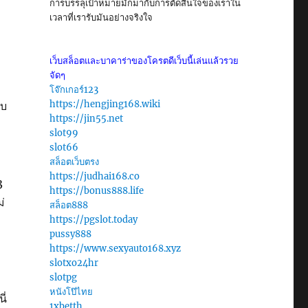
การบรรลุเป้าหมายมักมากับการตัดสินใจของเราใน
เวลาที่เรารับมันอย่างจริงใจ
เว็บสล็อตและบาคาร่าของโครตดีเว็บนี้เล่นแล้วรวย
จัดๆ
โจ๊กเกอร์123
https://hengjing168.wiki
ับ
https://jin55.net
slot99
slot66
สล็อตเว็บตรง
https://judhai168.co
3
https://bonus888.life
่
สล็อต888
https://pgslot.today
pussy888
https://www.sexyauto168.xyz
slotxo24hr
slotpg
หนังโป๊ไทย
ี่
1xbetth