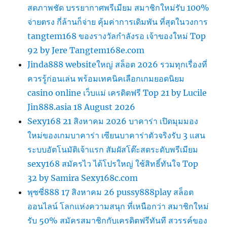
สดภาพชัด บรรยากาศพรีเมียม สมาชิกใหม่รับ 100%
จ่ายตรง กี่ล้านก็จ่าย คุ้มค่าการเดิมพัน ที่สุดในวงการ
tangtem168 ของรางวัลกำลังรอ เจ้าของใหม่ Top
92 by Jere Tangtem168e.com
Jinda888 websiteใหญ่ สล็อต 2026 รวมทุกเรื่องที่
ควรรู้ก่อนเล่น พร้อมเทคนิคเลือกเกมยอดนิยม
casino online เว็บแม่ เครดิตฟรี Top 21 by Lucile
Jin888.asia 18 August 2026
Sexy168 21 สิงหาคม 2026 บาคาร่า เปิดมุมมอง
ใหม่ของเกมบาคาร่า เซียนบาคาร่าตัวจริงรับ 3 แสน
ระบบอัตโนมัติเจ้าแรก สัมผัสโต๊ะสดระดับพรีเมียม
sexy168 สมัครไว ได้โปรใหญ่ ใช้สิทธิ์ทันใจ Top
32 by Samira Sexy168c.com
พุซซี่888 17 สิงหาคม 26 pussy888play สล็อต
ออนไลน์ โลกแห่งความสนุก ที่เหนือกว่า สมาชิกใหม่
รับ 50% สมัครสมาชิกกับเครดิตฟรีทันที สวรรค์ของ