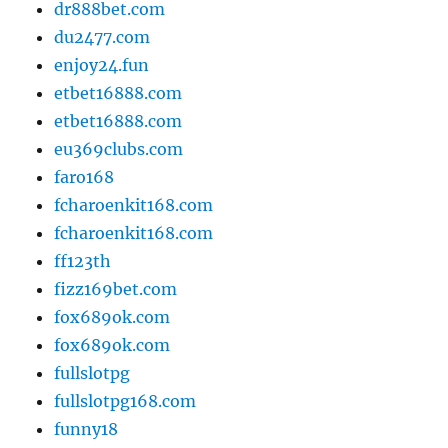
dr888bet.com
du2477.com
enjoy24.fun
etbet16888.com
etbet16888.com
eu369clubs.com
faro168
fcharoenkit168.com
fcharoenkit168.com
ff123th
fizz169bet.com
fox689ok.com
fox689ok.com
fullslotpg
fullslotpg168.com
funny18