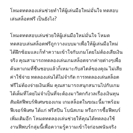
โหมดทดลองเล่นช่วยทำให้ผู้เล่นมือใหม่มั่นใจ ทดสอบ
เล่นสล็อตฟรี เป็นยังไง?
โหมดทดสอบเล่นช่วยให้ผู้เล่นมือใหม่มั่นใจ โหมด
ทดสอบเล่นสล็อตฟรีถูกวางแบบมาเพื่อให้ผู้เล่นมือใหม่
ได้ฝึกซ้อมและก็ทำความเข้าใจกับเกมโดยไม่ต้องเสียเงิน
จริง คุณสามารถทดลองเล่นเกมสล็อตจากค่ายต่างๆเพื่อ
ค้นหาเกมที่ชื่นชอบแล้วก็เหมาะกับสไตล์ของคุณ ไม่เสีย
ค่าใช้จ่าย ทดลองเล่นได้ไม่จำกัด การทดลองเล่นสล็อต
ฟรีไม่ต้องจ่ายเงินเพิ่ม คุณสามารถสนุกสนานไปกับเกม
ได้เต็มที่โดยไม่จำเป็นที่จะต้องมาวิตกกังวลเรื่องเงินทุน
สัมผัสฟีพบร์พิเศษของเกม เกมสล็อตในขณะนี้มาพร้อม
ฟีเจอร์พิเศษ ได้แก่ ฟรีสปิน โบนัสเกม หรือการซื้อฟีพบร์
เพิ่มเติมอีก โหมดทดลองเล่นช่วยให้คุณได้ทดลองใช้
งานฟีพบร์กลุ่มนี้เพื่อความรู้ความเข้าใจก่อนพนันจริง