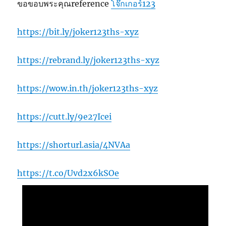
ขอขอบพระคุณreference
โจ๊กเกอร์123
https://bit.ly/joker123ths-xyz
https://rebrand.ly/joker123ths-xyz
https://wow.in.th/joker123ths-xyz
https://cutt.ly/9e27Icei
https://shorturl.asia/4NVAa
https://t.co/Uvd2x6kSOe