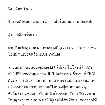
3.การันตีตัวตน
รับรองตัวตนผ่านระบบ OTP เพื่อให้เกิดความปลอดภัย
4.ฝากเงินครั้งแรก
ฝากเงินเข้าสู่ระบบผ่านหนทางที่คุณสะดวก ตัวอย่างเช่น
โอนผ่านแบงค์หรือ True Wallet
ระบบฝาก-ถอนของjoker123 ใช้เทคโนโลยีที่ล้ำสมัย
ทำให้วิธีการทำธุรกรรมเป็นไปอย่างรวดเร็วรวมทั้งไม่มี
อันตราย ใช้เวลาไม่เกิน 1 นาที ทีมงานมือโปรพร้อมให้
บริการตอบคำถามแล้วก็แก้ไขของผู้เล่นตลอด 24
ชั่วโมง ผ่านช่องทางไลน์แล้วก็แชทสด มีการอัปเดตเกม
ใหม่ๆอย่างสม่ำเสมอ ทำให้ผู้เล่นได้สัมผัสประสบการณ์ที่