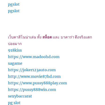
pgslot
pgslot
เว็บคาสิโนน่าเล่น ทั้ง
สล็อต
และ
บาคาร่า
ตึงจริงแตก
บ่อยมาก
918kiss
https://www.madoohd.com
sagame
https://joker123auto.com
http://www.movie87hd.com
https://www.pussy888play.com
https://pussy888win.com
sexybaccarat
pg slot