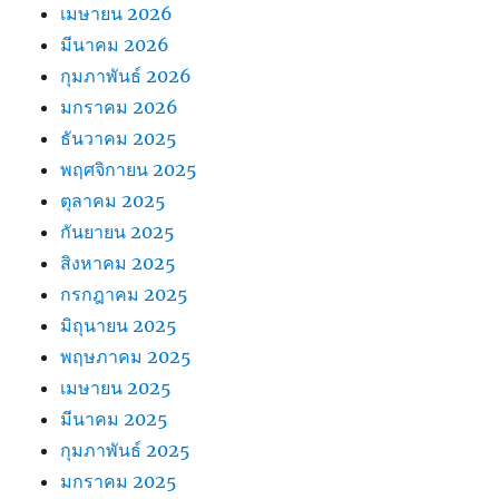
เมษายน 2026
มีนาคม 2026
กุมภาพันธ์ 2026
มกราคม 2026
ธันวาคม 2025
พฤศจิกายน 2025
ตุลาคม 2025
กันยายน 2025
สิงหาคม 2025
กรกฎาคม 2025
มิถุนายน 2025
พฤษภาคม 2025
เมษายน 2025
มีนาคม 2025
กุมภาพันธ์ 2025
มกราคม 2025