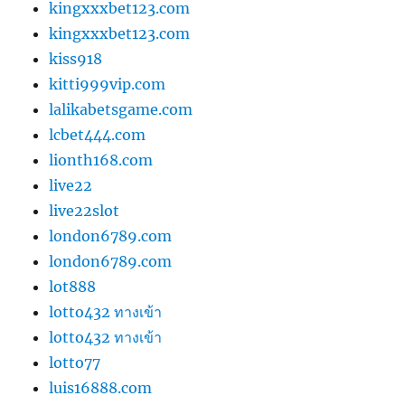
kingxxxbet123.com
kingxxxbet123.com
kiss918
kitti999vip.com
lalikabetsgame.com
lcbet444.com
lionth168.com
live22
live22slot
london6789.com
london6789.com
lot888
lotto432 ทางเข้า
lotto432 ทางเข้า
lotto77
luis16888.com