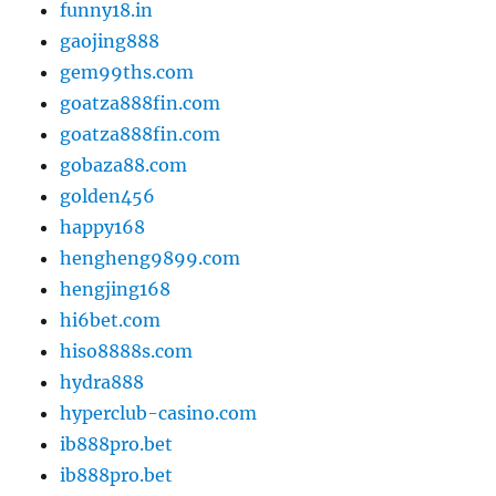
funny18.in
gaojing888
gem99ths.com
goatza888fin.com
goatza888fin.com
gobaza88.com
golden456
happy168
hengheng9899.com
hengjing168
hi6bet.com
hiso8888s.com
hydra888
hyperclub-casino.com
ib888pro.bet
ib888pro.bet