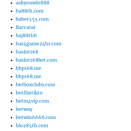
askyouwin888
ba88th.com
babet555.com
Baccarat
baj88thb
bar4game24hr.com
baslot168
baslot168bet.com
bbp168.me
bbp168.me
betboxclubs.com
betflixtikto
betm4vip.com
betway
betwin6666.com
bio285th.com