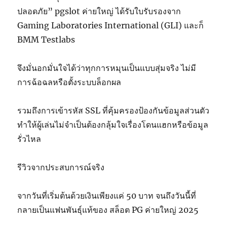
ปลอดภัย” pgslot ค่ายใหญ่ ได้รับใบรับรองจาก
Gaming Laboratories International (GLI) และก็
BMM Testlabs
จึงมั่นอกมั่นใจได้ว่าทุกการหมุนเป็นแบบสุ่มจริง ไม่มี
การฉ้อฉลหรือตั้งระบบล็อกผล
รวมถึงการเข้ารหัส SSL ที่คุ้มครองป้องกันข้อมูลส่วนตัว
ทำให้ผู้เล่นไม่จำเป็นต้องกลุ้มใจเรื่องโดนแฮกหรือข้อมูล
รั่วไหล
รีวิวจากประสบการณ์จริง
จากวันที่เริ่มต้นด้วยเงินเพียงแค่ 50 บาท จนถึงวันนี้ที่
กลายเป็นแฟนพันธุ์แท้ของ สล็อต PG ค่ายใหญ่ 2025