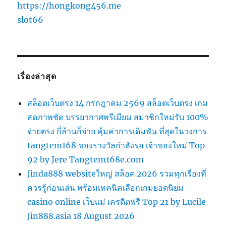
https://hongkong456.me
slot66
เรื่องล่าสุด
สล็อตเว็บตรง 14 กรกฎาคม 2569 สล็อตเว็บตรง เกม
สดภาพชัด บรรยากาศพรีเมียม สมาชิกใหม่รับ 100%
จ่ายตรง กี่ล้านก็จ่าย คุ้มค่าการเดิมพัน ที่สุดในวงการ
tangtem168 ของรางวัลกำลังรอ เจ้าของใหม่ Top
92 by Jere Tangtem168e.com
Jinda888 websiteใหญ่ สล็อต 2026 รวมทุกเรื่องที่
ควรรู้ก่อนเล่น พร้อมเทคนิคเลือกเกมยอดนิยม
casino online เว็บแม่ เครดิตฟรี Top 21 by Lucile
Jin888.asia 18 August 2026