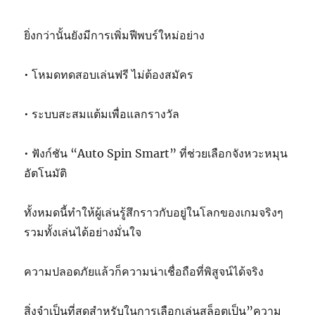
ยิ่งกว่านั้นยังมีการเพิ่มฟีพบร์ใหม่อย่าง
• โหมดทดสอบเล่นฟรี ไม่ต้องสมัคร
• ระบบสะสมแต้มเพื่อแลกรางวัล
• ฟังก์ชัน “Auto Spin Smart” ที่ช่วยเลือกจังหวะหมุน
อัตโนมัติ
ทั้งหมดนี้ทำให้ผู้เล่นรู้สึกราวกับอยู่ในโลกของเกมจริงๆ
รวมทั้งเล่นได้อย่างมั่นใจ
ความปลอดภัยแล้วก็ความน่าเชื่อถือที่พิสูจน์ได้จริง
สิ่งจำเป็นที่สุดสำหรับในการเลือกเล่นสล็อตเป็น”ความ