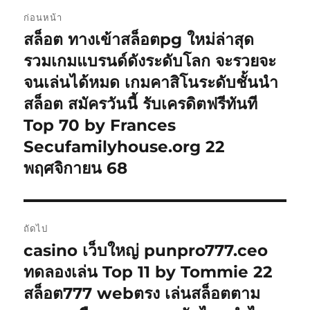
แนะแนว
ก่อนหน้า
เรื่อง
สล็อต ทางเข้าสล็อตpg ใหม่ล่าสุด
เรื่อง
ก่อน
รวมเกมแบรนด์ดังระดับโลก จะรวยจะ
หน้า:
จนเล่นได้หมด เกมคาสิโนระดับชั้นนำ
สล็อต สมัครวันนี้ รับเครดิตฟรีทันที
Top 70 by Frances
Secufamilyhouse.org 22
พฤศจิกายน 68
ถัดไป
casino เว็บใหญ่ punpro777.ceo
เรื่อง
ต่อ
ทดลองเล่น Top 11 by Tommie 22
ไป:
สล็อต777 webตรง เล่นสล็อตตาม