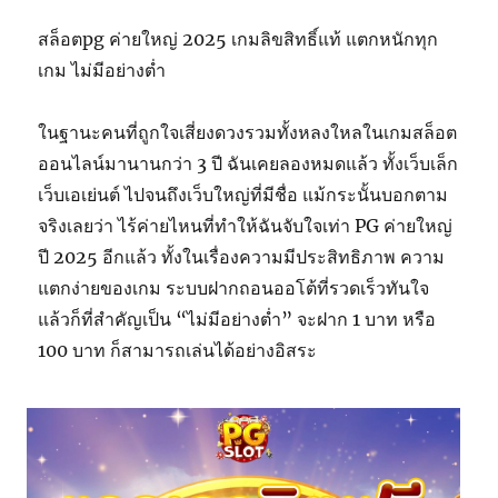
สล็อตpg ค่ายใหญ่ 2025 เกมลิขสิทธิ์แท้ แตกหนักทุก
เกม ไม่มีอย่างต่ำ
ในฐานะคนที่ถูกใจเสี่ยงดวงรวมทั้งหลงใหลในเกมสล็อต
ออนไลน์มานานกว่า 3 ปี ฉันเคยลองหมดแล้ว ทั้งเว็บเล็ก
เว็บเอเย่นต์ ไปจนถึงเว็บใหญ่ที่มีชื่อ แม้กระนั้นบอกตาม
จริงเลยว่า ไร้ค่ายไหนที่ทำให้ฉันจับใจเท่า PG ค่ายใหญ่
ปี 2025 อีกแล้ว ทั้งในเรื่องความมีประสิทธิภาพ ความ
แตกง่ายของเกม ระบบฝากถอนออโต้ที่รวดเร็วทันใจ
แล้วก็ที่สำคัญเป็น “ไม่มีอย่างต่ำ” จะฝาก 1 บาท หรือ
100 บาท ก็สามารถเล่นได้อย่างอิสระ