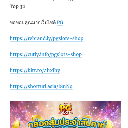
Top 32
ขอขอบคุณมากเว็ปไซต์
PG
https://rebrand.ly/pgslots-shop
https://cutly.info/pgslots-shop
https://bitt.to/4hxlhy
https://shorturl.asia/I8nNq