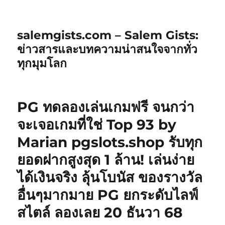
salemgists.com – Salem Gists:
ข่าวสารและบทความน่าสนใจจากทั่ว
ทุกมุมโลก
PG ทดลองเล่นเกมฟรี จนกว่า
จะเจอเกมที่ใช่ Top 93 by
Marian pgslots.shop รับทุก
ยอดฝากสูงสุด 1 ล้าน! เล่นง่าย
ได้เงินจริง ลุ้นโบนัส ของรางวัล
อื่นๆมากมาย PG ยกระดับไลฟ์
สไตล์ ลองเลย 20 ธันวา 68