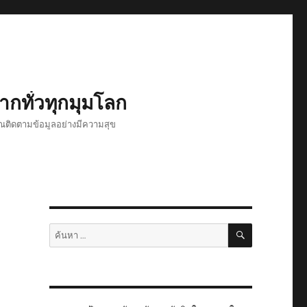
ทั่วทุกมุมโลก
ุณติดตามข้อมูลอย่างมีความสุข
ค้นหา
ค้นหา: