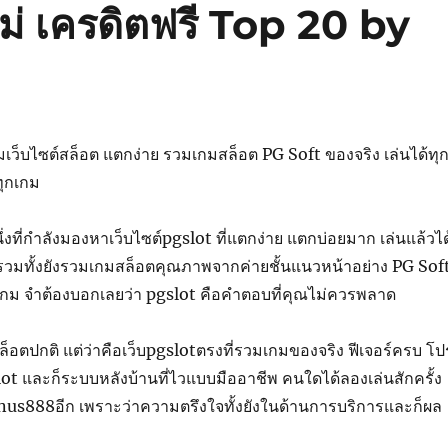
ม่ เครดิตฟรี Top 20 by
มเว็บไซต์สล็อต แตกง่าย รวมเกมสล็อต PG Soft ของจริง เล่นได้ทุ
้ทุกเกม
งที่กำลังมองหาเว็บไซต์pgslot ที่แตกง่าย แตกบ่อยมาก เล่นแล้วได
ูส รวมทั้งยังรวมเกมสล็อตคุณภาพจากค่ายชั้นแนวหน้าอย่าง PG Sof
เกม จำต้องบอกเลยว่า pgslot คือคำตอบที่คุณไม่ควรพลาด
ค่สล็อตปกติ แต่ว่าคือเว็บpgslotตรงที่รวมเกมของจริง ฟีเจอร์ครบ โป
ot และก็ระบบหลังบ้านที่ไวแบบมืออาชีพ คนใดได้ลองเล่นสักครั้ง
us888อีก เพราะว่าความตรึงใจทั้งยังในด้านการบริการและก็ผล