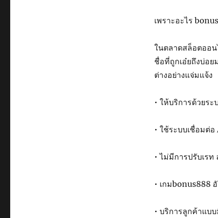
เพราะอะไร bonus8
ในตลาดสล็อตออนไลน์
ชื่อที่ถูกเอ๋ยถึงบ
ต่างอย่างแจ่มแจ้ง
• ให้บริการด้วยระบ
• ใช้ระบบเชื่อมต่
• ไม่มีการปรับเรท
• เกมbonus888 อั
• บริการลูกค้าแบ