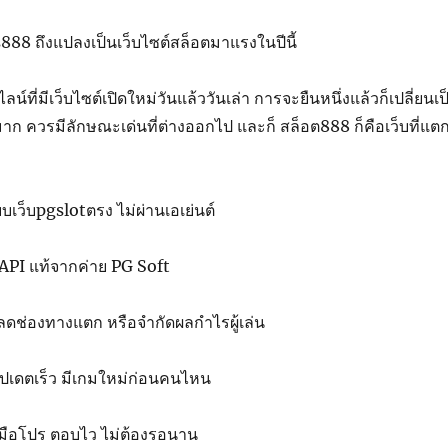
88 ถึงแปลงเป็นเว็บไซต์สล็อตมาแรงในปีนี้
ที่มีเว็บไซต์เปิดใหม่วันแล้ววันเล่า การจะยืนหนึ่งแล้วก็เปลี่ยนเป
่อยมาก ควรมีลักษณะเด่นที่ต่างออกไป และก็ สล็อต888 ก็คือเว็บที่แต
บเว็บpgslotตรง ไม่ผ่านเอเย่นต์
อ API แท้จากค่าย PG Soft
 ลดช่องทางแตก หรือจำกัดผลกำไรผู้เล่น
ปเดตเร็ว มีเกมใหม่ก่อนคนไหน
บมือโปร ตอบไว ไม่ต้องรอนาน