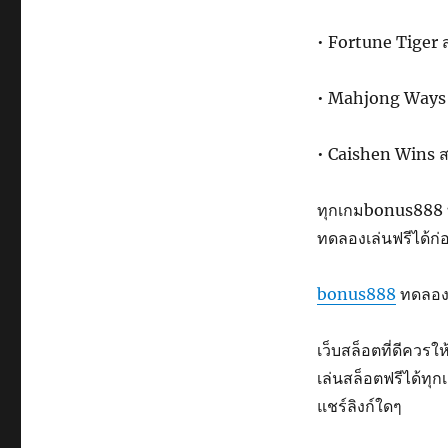
• Fortune Tiger 
• Mahjong Ways 2
• Caishen Wins สล
ทุกเกมbonus888 ที
ทดลองเล่นฟรีได้ก่
bonus888
ทดลองเล
เว็บสล็อตที่ดีควรใ
เล่นสล็อตฟรีได้ทุก
แชร์ลิงก์ใดๆ