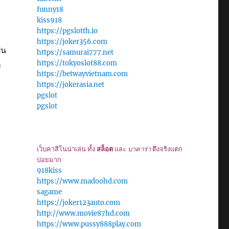
funny18
kiss918
https://pgslotth.io
https://joker356.com
็น
https://samurai777.net
https://tokyoslot88.com
ก
https://betwayvietnam.com
https://jokerasia.net
pgslot
pgslot
เว็บคาสิโนน่าเล่น ทั้ง
สล็อต
และ
บาคาร่า
ตึงจริงแตก
บ่อยมาก
918kiss
https://www.madoohd.com
sagame
https://joker123auto.com
http://www.movie87hd.com
https://www.pussy888play.com