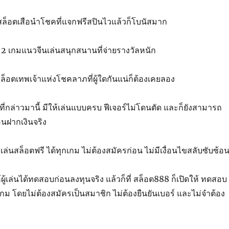
สล็อตเสือนำโชคที่แจกฟรีสปินไวแล้วก็โบนัสมาก
 เกมแนวจีนเล่นสนุกสนานที่จ่ายรางวัลหนัก
็อตเทพเจ้าแห่งโชคลาภที่ผู้ใดกันแน่ก็ต้องเคยลอง
่กล่าวมานี้ มีให้เล่นแบบครบ ฟีเจอร์ไม่โดนตัด และก็ยังสามารถ
อนฝากเงินจริง
่นสล็อตฟรี ได้ทุกเกม ไม่ต้องสมัครก่อน ไม่มีเงื่อนไขสลับซับซ้อ
ห้ผู้เล่นได้ทดสอบก่อนลงทุนจริง แล้วก็ที่ สล็อต888 ก็เปิดให้ ทดสอบ
เกม โดยไม่ต้องสมัครเป็นสมาชิก ไม่ต้องยืนยันเบอร์ และไม่จำต้อง