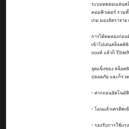
ระบบทดสอบเล่นสล็อ
คอมพิวเตอร์ รวมทั
เกม มองอัตราจ่าย 
การได้ทดลองก่อนที
เข้าไปเล่นสล็อต8
แบงค์ แล้วก็ True
จุดแข็งของ สล็อต8
ปลอดภัย และก็รวดเ
• ฝากถอนอัตโนมัต
• โอนแล้วเครดิตเข้
• รองรับการใช้แร