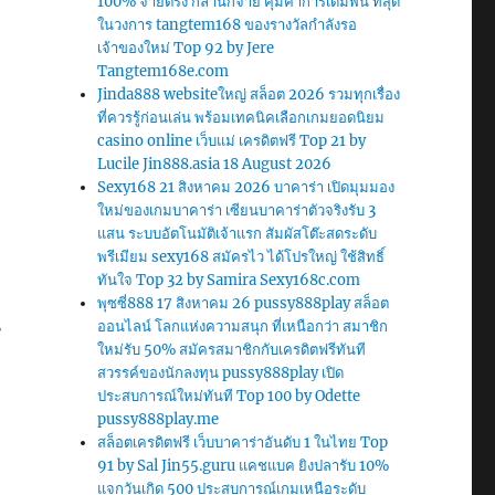
100% จ่ายตรง กี่ล้านก็จ่าย คุ้มค่าการเดิมพัน ที่สุด
ในวงการ tangtem168 ของรางวัลกำลังรอ
เจ้าของใหม่ Top 92 by Jere
Tangtem168e.com
Jinda888 websiteใหญ่ สล็อต 2026 รวมทุกเรื่อง
ที่ควรรู้ก่อนเล่น พร้อมเทคนิคเลือกเกมยอดนิยม
casino online เว็บแม่ เครดิตฟรี Top 21 by
Lucile Jin888.asia 18 August 2026
Sexy168 21 สิงหาคม 2026 บาคาร่า เปิดมุมมอง
ใหม่ของเกมบาคาร่า เซียนบาคาร่าตัวจริงรับ 3
แสน ระบบอัตโนมัติเจ้าแรก สัมผัสโต๊ะสดระดับ
พรีเมียม sexy168 สมัครไว ได้โปรใหญ่ ใช้สิทธิ์
ทันใจ Top 32 by Samira Sexy168c.com
พุซซี่888 17 สิงหาคม 26 pussy888play สล็อต
น
ออนไลน์ โลกแห่งความสนุก ที่เหนือกว่า สมาชิก
ใหม่รับ 50% สมัครสมาชิกกับเครดิตฟรีทันที
สวรรค์ของนักลงทุน pussy888play เปิด
ประสบการณ์ใหม่ทันที Top 100 by Odette
pussy888play.me
สล็อตเครดิตฟรี เว็บบาคาร่าอันดับ 1 ในไทย Top
91 by Sal Jin55.guru แคชแบค ยิงปลารับ 10%
แจกวันเกิด 500 ประสบการณ์เกมเหนือระดับ