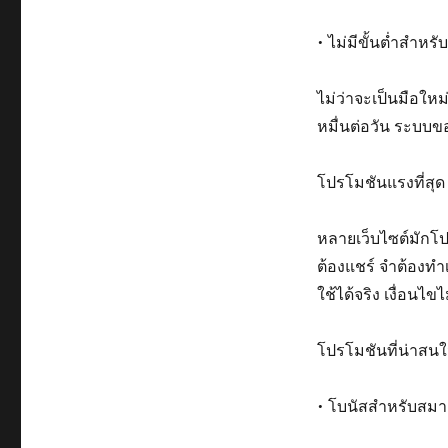
• ไม่มีขั้นต่ำสำห
ไม่ว่าจะเป็นมือใหม
หมื่นต่อวัน ระบบขอ
โปรโมชันแรงที่สุด 
หลายเว็บไซต์มักโป
ต้องแชร์ จำต้องทำ
ใช้ได้จริง เงื่อนไข
โปรโมชันที่น่าสนใจ
• โบนัสสำหรับสมาชิ