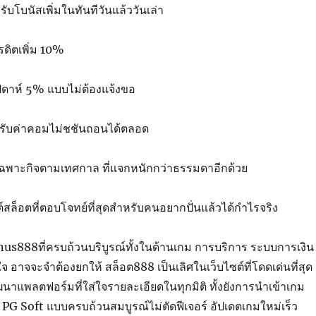
ับโบนัสเพิ่มในทันทีวันแล้ววันเล่า
รดิตเพิ่ม 10%
ปดาห์ 5% แบบไม่ต้องแจ้งขอ
 รับค่าคอมไม่ชชันถอนได้ตลอด
โปรเฉพาะกิจตามเทศกาล ที่แจกหนักกว่าธรรมดาอีกด้วย
สล็อตที่ตอบโจทย์ที่สุดสำหรับคนอยากปั่นแล้วได้กำไรจริง
bonus888ที่ครบถ้วนบริบูรณ์ทั้งในด้านเกม การบริการ ระบบการเงิน
 อาจจะจำต้องยกให้ สล็อต888 เป็นเลิศในเว็บไซต์ที่โดดเด่นที่สุด
ัฒนาแพลตฟอร์มที่ใส่ใจรายละเอียดในทุกมิติ ทั้งยังการนำเข้าเกม
ย PG Soft แบบครบถ้วนสมบูรณ์ไม่ตัดฟีเจอร์ อัปเดตเกมใหม่เร็ว