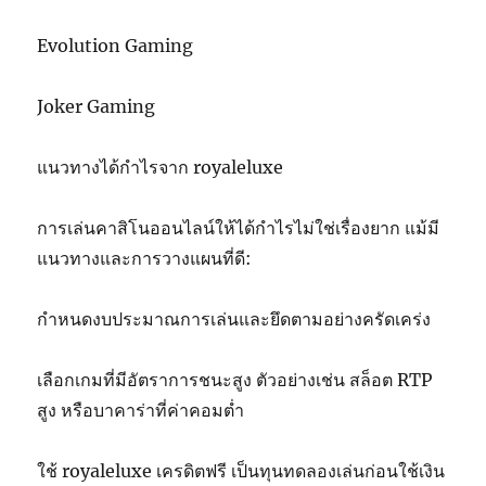
Evolution Gaming
Joker Gaming
แนวทางได้กำไรจาก royaleluxe
การเล่นคาสิโนออนไลน์ให้ได้กำไรไม่ใช่เรื่องยาก แม้มี
แนวทางและการวางแผนที่ดี:
กำหนดงบประมาณการเล่นและยึดตามอย่างครัดเคร่ง
เลือกเกมที่มีอัตราการชนะสูง ตัวอย่างเช่น สล็อต RTP
สูง หรือบาคาร่าที่ค่าคอมต่ำ
ใช้ royaleluxe เครดิตฟรี เป็นทุนทดลองเล่นก่อนใช้เงิน