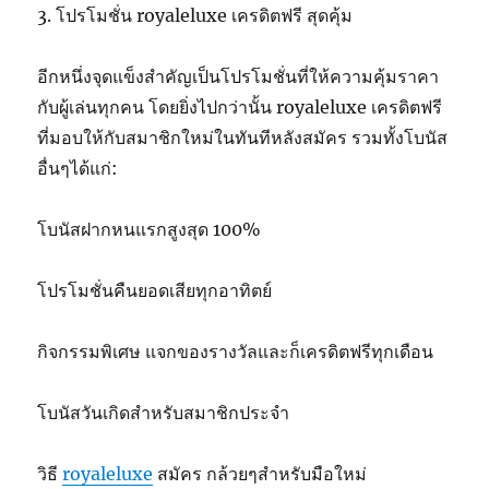
3. โปรโมชั่น royaleluxe เครดิตฟรี สุดคุ้ม
อีกหนึ่งจุดแข็งสำคัญเป็นโปรโมชั่นที่ให้ความคุ้มราคา
กับผู้เล่นทุกคน โดยยิ่งไปกว่านั้น royaleluxe เครดิตฟรี
ที่มอบให้กับสมาชิกใหม่ในทันทีหลังสมัคร รวมทั้งโบนัส
อื่นๆได้แก่:
โบนัสฝากหนแรกสูงสุด 100%
โปรโมชั่นคืนยอดเสียทุกอาทิตย์
กิจกรรมพิเศษ แจกของรางวัลและก็เครดิตฟรีทุกเดือน
โบนัสวันเกิดสำหรับสมาชิกประจำ
วิธี
royaleluxe
สมัคร กล้วยๆสำหรับมือใหม่