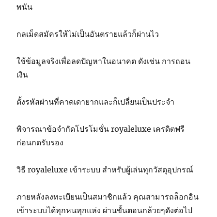
พนัน
กลเม็ดสมัครให้ไม่เป็นอันตรายแล้วก็ผ่านไว
ใช้ข้อมูลจริงเพื่อลดปัญหาในอนาคต ดังเช่น การถอน
เงิน
ตั้งรหัสผ่านที่คาดเดายากและก็เปลี่ยนเป็นประจำ
พิจารณาข้อจำกัดโปรโมชั่น royaleluxe เครดิตฟรี
ก่อนกดรับรอง
วิธี royaleluxe เข้าระบบ สำหรับผู้เล่นทุกวัสดุอุปกรณ์
ภายหลังลงทะเบียนเป็นสมาชิกแล้ว คุณสามารถล็อกอิน
เข้าระบบได้ทุกหนทุกแห่ง ผ่านขั้นตอนกล้วยๆดังต่อไป