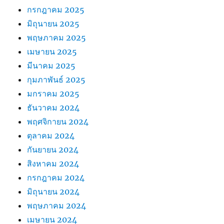
กรกฎาคม 2025
มิถุนายน 2025
พฤษภาคม 2025
เมษายน 2025
มีนาคม 2025
กุมภาพันธ์ 2025
มกราคม 2025
ธันวาคม 2024
พฤศจิกายน 2024
ตุลาคม 2024
กันยายน 2024
สิงหาคม 2024
กรกฎาคม 2024
มิถุนายน 2024
พฤษภาคม 2024
เมษายน 2024