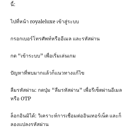
นี้:
ไปที่หน้า royaleluxe เข้าสู่ระบบ
กรอกเบอร์โทรศัพท์หรืออีเมล และรหัสผ่าน
กด “เข้าระบบ” เพื่อเริ่มเล่นเกม
ปัญหาที่พบมากแล้วก็แนวทางแก้ไข
ลืมรหัสผ่าน: กดปุ่ม “ลืมรหัสผ่าน” เพื่อรีเซ็ตผ่านอีเมล
หรือ OTP
ล็อกอินมิได้: วิเคราะห์การเชื่อมต่ออินเทอร์เน็ต และก็
ลองแปลงรหัสผ่าน