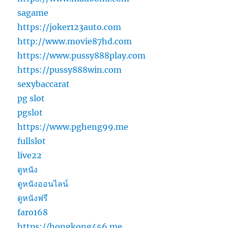
sagame
https://joker123auto.com
http://www.movie87hd.com
https://www.pussy888play.com
https://pussy888win.com
sexybaccarat
pg slot
pgslot
https://www.pgheng99.me
fullslot
live22
ดูหนัง
ดูหนังออนไลน์
ดูหนังฟรี
faro168
https://hongkong456.me