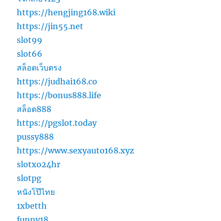
https://hengjing168.wiki
https://jin55.net
slot99
slot66
สล็อตเว็บตรง
https://judhai168.co
https://bonus888.life
สล็อต888
https://pgslot.today
pussy888
https://www.sexyauto168.xyz
slotxo24hr
slotpg
หนังโป๊ไทย
1xbetth
funny18