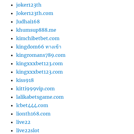
joker123th
Joker123th.com
Judhai168
khumsup888.me
kimchibetbet.com
kingdom66 ทางเข้า
kingromans789.com
kingxxxbet123.com
kingxxxbet123.com
kiss918
kitti999vip.com
lalikabetsgame.com
lcbet444.com
lionth168.com
live22
live22slot