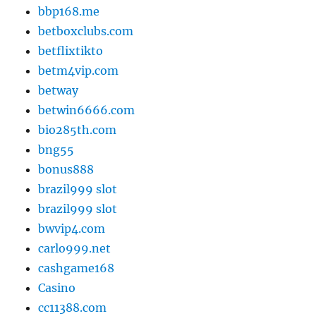
bbp168.me
betboxclubs.com
betflixtikto
betm4vip.com
betway
betwin6666.com
bio285th.com
bng55
bonus888
brazil999 slot
brazil999 slot
bwvip4.com
carlo999.net
cashgame168
Casino
cc11388.com