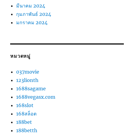
มีนาคม 2024
กุมภาพันธ์ 2024
มกราคม 2024
หมวดหมู่
037movie
123lionth
1688sagame
1688vegasx.com
168slot
168สล็อต
188bet
188betth