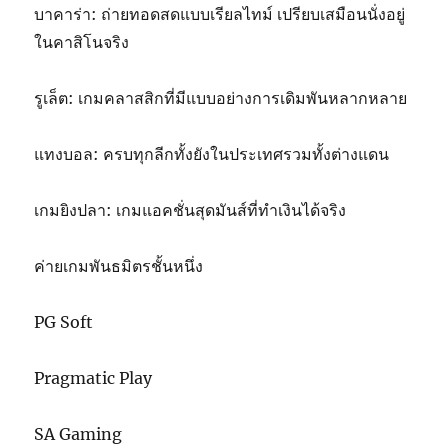
บาคาร่า: ถ่ายทอดสดแบบเรียลไทม์ เปรียบเสมือนนั่งอยู่
ในคาสิโนจริง
รูเล็ต: เกมคลาสสิกที่มีแบบอย่างการเดิมพันหลากหลาย
แทงบอล: ครบทุกลีกทั้งยังในประเทศรวมทั้งต่างแดน
เกมยิงปลา: เกมแอคชั่นสุดมันส์ที่ทำเงินได้จริง
ค่ายเกมพันธมิตรชั้นหนึ่ง
PG Soft
Pragmatic Play
SA Gaming