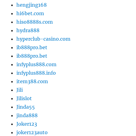
hengjing168
hi6bet.com
hiso8888s.com
hydra888
hyperclub-casino.com
ib888pro.bet
ib888pro.bet
infyplus888.com
infyplus888.info
item388.com
Jili
Jilislot
Jinda55
jinda888
Joker123
joker123auto