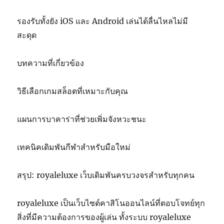
รองรับทั้งยัง iOS และ Android เล่นได้ลื่นไหลไม่มี
สะดุด
บทความที่เกี่ยวข้อง
วิธีเลือกเกมสล็อตที่เหมาะกับคุณ
แผนการบาคาร่าที่ช่วยเพิ่มจังหวะชนะ
เทคนิคเดิมพันกีฬาสำหรับมือใหม่
สรุป: royaleluxe เว็บเดิมพันครบวงจรสำหรับทุกคน
royaleluxe เป็นเว็บไซต์คาสิโนออนไลน์ที่ตอบโจทย์ทุก
สิ่งที่มีความต้องการของผู้เล่น ทั้งระบบ royaleluxe