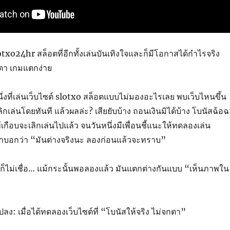
otxo24hr สล็อตที่อีกทั้งเล่นบันเทิงใจและก็มีโอกาสได้กำไรจริง
กตา เกมแตกง่าย
ึ่งที่เล่นเว็บไซต์ slotxo สล็อตแบบไม่มองอะไรเลย พบเว็บไหนขึ้น
ิกเล่นโดยทันที แล้วผลล่ะ? เสียยับบ้าง ถอนเงินมิได้บ้าง โบนัสฉ้อ
้เกือบจะเลิกเล่นไปแล้ว จนวันหนึ่งมีเพื่อนชี้แนะให้ทดลองเล่น
ขาบอกว่า “มันต่างจริงนะ ลองก่อนแล้วจะทราบ”
็ไม่เชื่อ… แม้กระนั้นพอลองแล้ว มันแตกต่างกันแบบ “เห็นภาพใน
ปลง: เมื่อได้ทดลองเว็บไซต์ที่ “โบนัสให้จริง ไม่จกตา”