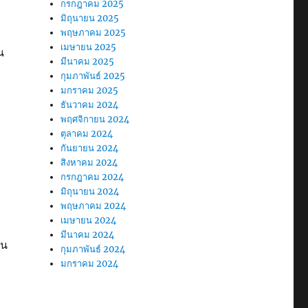
กรกฎาคม 2025
มิถุนายน 2025
พฤษภาคม 2025
เมษายน 2025
น
มีนาคม 2025
กุมภาพันธ์ 2025
มกราคม 2025
ธันวาคม 2024
พฤศจิกายน 2024
ตุลาคม 2024
กันยายน 2024
สิงหาคม 2024
กรกฎาคม 2024
มิถุนายน 2024
พฤษภาคม 2024
เมษายน 2024
มีนาคม 2024
่น
กุมภาพันธ์ 2024
มกราคม 2024