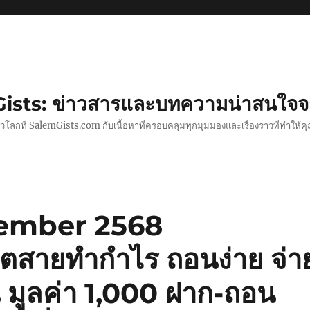
sts: ข่าวสารและบทความน่าสนใจจาก
โลกที่ SalemGists.com กับเนื้อหาที่ครอบคลุมทุกมุมมองและเรื่องราวที่ทำให้ค
cember 2568
อตสายทำกำไร ถอนง่าย จ่า
น มูลค่า 1,000 ฝาก-ถอน