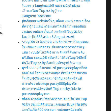
100% จ่ายตรง กี่ล้านก็จ่าย คุ้มค่าการเดิมพัน ที่สุด
ในวงการ tangtem168 ของรางวัลกำลังรอ
เจ้าของใหม่ Top 92 by Jere
Tangtem168e.com
Jinda888 websiteใหญ่ สล็อต 2026 รวมทุกเรื่อง
่
ที่ควรรู้ก่อนเล่น พร้อมเทคนิคเลือกเกมยอดนิยม
casino online เว็บแม่ เครดิตฟรี Top 21 by
่น
Lucile Jin888.asia 18 August 2026
Sexy168 21 สิงหาคม 2026 บาคาร่า เปิดมุมมอง
ใหม่ของเกมบาคาร่า เซียนบาคาร่าตัวจริงรับ 3
แสน ระบบอัตโนมัติเจ้าแรก สัมผัสโต๊ะสดระดับ
พรีเมียม sexy168 สมัครไว ได้โปรใหญ่ ใช้สิทธิ์
ทันใจ Top 32 by Samira Sexy168c.com
พุซซี่888 17 สิงหาคม 26 pussy888play สล็อต
ออนไลน์ โลกแห่งความสนุก ที่เหนือกว่า สมาชิก
ใหม่รับ 50% สมัครสมาชิกกับเครดิตฟรีทันที
สวรรค์ของนักลงทุน pussy888play เปิด
ประสบการณ์ใหม่ทันที Top 100 by Odette
pussy888play.me
สล็อตเครดิตฟรี เว็บบาคาร่าอันดับ 1 ในไทย Top
91 by Sal Jin55.guru แคชแบค ยิงปลารับ 10%
แจกวันเกิด 500 ประสบการณ์เกมเหนือระดับ