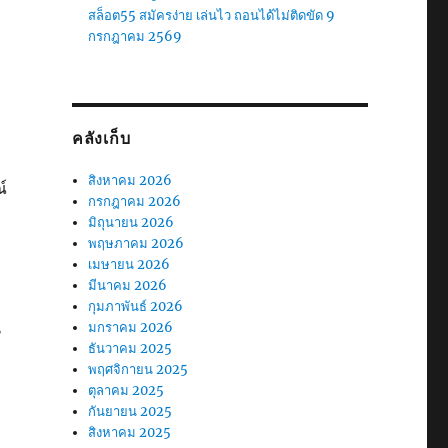
สล็อต55 สมัครง่าย เล่นไว ถอนได้ไม่ติดขัด 9
กรกฎาคม 2569
คลังเก็บ
สิงหาคม 2026
์
กรกฎาคม 2026
มิถุนายน 2026
พฤษภาคม 2026
เมษายน 2026
มีนาคม 2026
กุมภาพันธ์ 2026
น
มกราคม 2026
ธันวาคม 2025
พฤศจิกายน 2025
ตุลาคม 2025
กันยายน 2025
สิงหาคม 2025