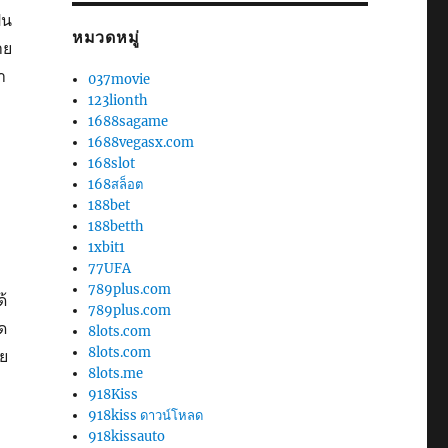
็น
หมวดหมู่
าย
า
037movie
123lionth
1688sagame
1688vegasx.com
168slot
168สล็อต
188bet
188betth
1xbit1
77UFA
789plus.com
้
789plus.com
ด
8lots.com
8lots.com
ีย
8lots.me
918Kiss
918kiss ดาวน์โหลด
918kissauto