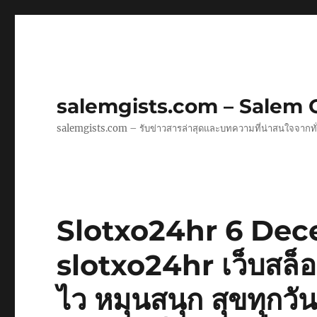
salemgists.com – Salem Gi
salemgists.com – รับข่าวสารล่าสุดและบทความที่น่าสนใจจากทั่ว
Slotxo24hr 6 De
slotxo24hr เว็บสล็
ไว หมุนสนุก สุขทุกวั