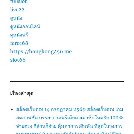
fullslot
live22
ดูหนัง
ดูหนังออนไลน์
ดูหนังฟรี
faro168
https://hongkong456.me
slot66
เรื่องล่าสุด
สล็อตเว็บตรง 14 กรกฎาคม 2569 สล็อตเว็บตรง เกม
สดภาพชัด บรรยากาศพรีเมียม สมาชิกใหม่รับ 100%
จ่ายตรง กี่ล้านก็จ่าย คุ้มค่าการเดิมพัน ที่สุดในวงการ