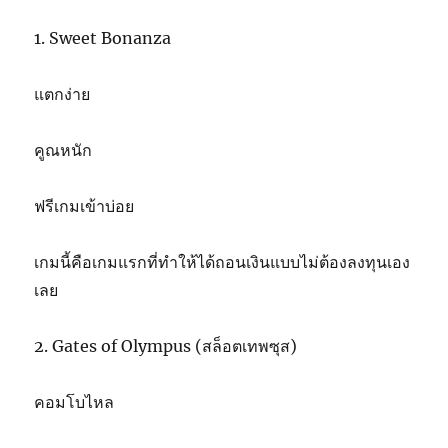
1. Sweet Bonanza
แตกง่าย
คูณหนัก
ฟรีเกมเข้าบ่อย
เกมนี้คือเกมแรกที่ทำให้ได้ถอนเงินแบบไม่ต้องลงทุนเอง
เลย
2. Gates of Olympus (สล็อตเทพซุส)
คอมโบไหล