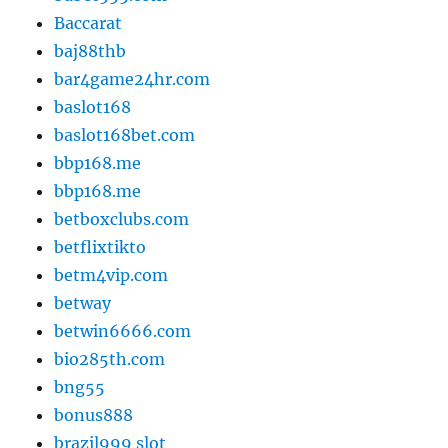
Baccarat
baj88thb
bar4game24hr.com
baslot168
baslot168bet.com
bbp168.me
bbp168.me
betboxclubs.com
betflixtikto
betm4vip.com
betway
betwin6666.com
bio285th.com
bng55
bonus888
brazil999 slot