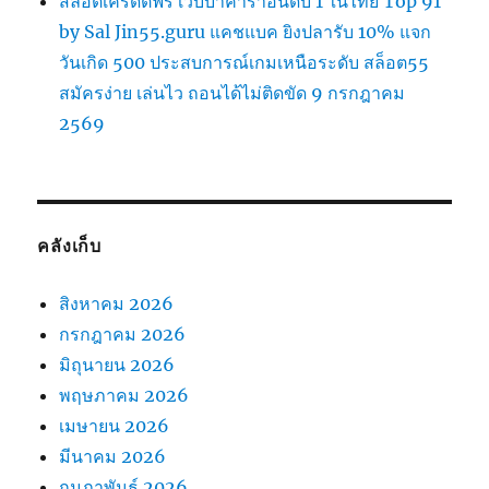
สล็อตเครดิตฟรี เว็บบาคาร่าอันดับ 1 ในไทย Top 91
by Sal Jin55.guru แคชแบค ยิงปลารับ 10% แจก
วันเกิด 500 ประสบการณ์เกมเหนือระดับ สล็อต55
สมัครง่าย เล่นไว ถอนได้ไม่ติดขัด 9 กรกฎาคม
2569
คลังเก็บ
สิงหาคม 2026
กรกฎาคม 2026
มิถุนายน 2026
พฤษภาคม 2026
เมษายน 2026
มีนาคม 2026
กุมภาพันธ์ 2026