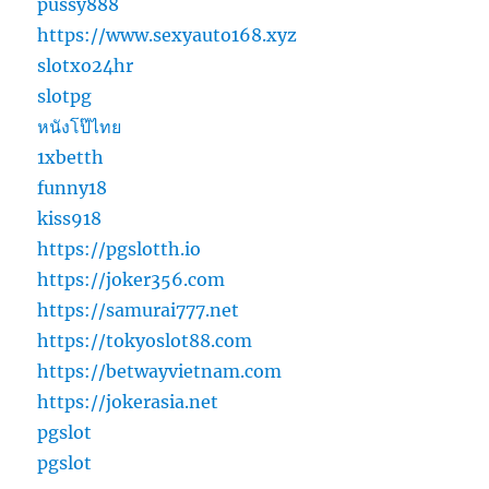
pussy888
https://www.sexyauto168.xyz
slotxo24hr
slotpg
หนังโป๊ไทย
1xbetth
funny18
kiss918
https://pgslotth.io
https://joker356.com
https://samurai777.net
https://tokyoslot88.com
https://betwayvietnam.com
https://jokerasia.net
pgslot
pgslot