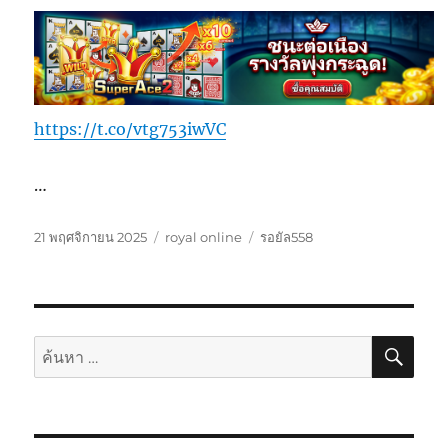
https://t.co/vtg753iwVC
…
เขียน
หมวด
ป้าย
21 พฤศจิกายน 2025
royal online
รอยัล558
เมื่อ
หมู่
กำกับ
ค้นห
ค้นหา: