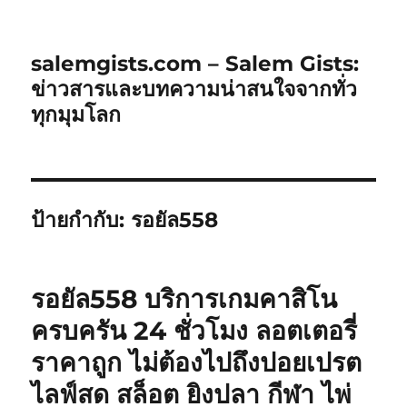
salemgists.com – Salem Gists:
ข่าวสารและบทความน่าสนใจจากทั่ว
ทุกมุมโลก
ป้ายกำกับ:
รอยัล558
รอยัล558 บริการเกมคาสิโน
ครบครัน 24 ชั่วโมง ลอตเตอรี่
ราคาถูก ไม่ต้องไปถึงปอยเปรต
ไลฟ์สด สล็อต ยิงปลา กีฬา ไพ่