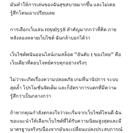
มันทำให้การเล่นของฉันสุขสบายมากขึ้น และไม่เคย
รู้สึกโดนเอาเปรียบเลย
การเลือกเว็บเล่น royal558 สำคัญมากกว่าที่คิด ภาย
หลังลองหลายเว็บไซต์ ฉันกล้าบอกได้ว่า
เว็บไซต์พนันออนไลน์เกมสล็อต “อันดับ 1 ของไทย” คือ
เว็บเดียวที่ตอบโจทย์ครบทุกอย่างจริงๆ
ไม่ว่าจะเกิดเรื่องความปลอดภัย เกมที่นานัปการ ระบบ
สุดล้ำ โปรโมชั่นจัดเต็ม และก็อัตราการแตกที่มีความ
รู้สึกว่าเป็นกลางกว่า
ถ้าหากคุณกำลังตกลงใจว่าจะเริ่มจากเว็บไซต์ไหนดี ฉัน
ขอแนะนำให้เลือกเว็บไซต์ที่ได้รับความนิยมสูงสุดและมี
มาตรฐานจริงๆเนื่องจากมันจะเปลี่ยนแปลงประสบการณ์