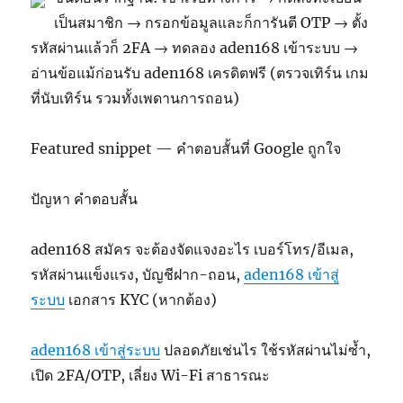
เป็นสมาชิก → กรอกข้อมูลและก็การันตี OTP → ตั้ง
รหัสผ่านแล้วก็ 2FA → ทดลอง aden168 เข้าระบบ →
อ่านข้อแม้ก่อนรับ aden168 เครดิตฟรี (ตรวจเทิร์น เกม
ที่นับเทิร์น รวมทั้งเพดานการถอน)
Featured snippet — คำตอบสั้นที่ Google ถูกใจ
ปัญหา คำตอบสั้น
aden168 สมัคร จะต้องจัดแจงอะไร เบอร์โทร/อีเมล,
รหัสผ่านแข็งแรง, บัญชีฝาก-ถอน,
aden168 เข้าสู่
ระบบ
เอกสาร KYC (หากต้อง)
aden168 เข้าสู่ระบบ
ปลอดภัยเช่นไร ใช้รหัสผ่านไม่ซ้ำ,
เปิด 2FA/OTP, เลี่ยง Wi-Fi สาธารณะ