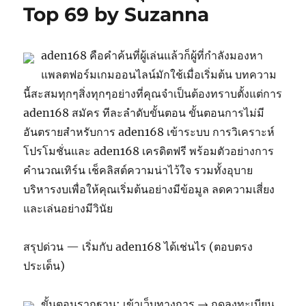
Top 69 by Suzanna
aden168 คือคำค้นที่ผู้เล่นแล้วก็ผู้ที่กำลังมองหา
แพลตฟอร์มเกมออนไลน์มักใช้เมื่อเริ่มต้น บทความ
นี้สะสมทุกๆสิ่งทุกๆอย่างที่คุณจำเป็นต้องทราบตั้งแต่การ
aden168 สมัคร ทีละลำดับขั้นตอน ขั้นตอนการไม่มี
อันตรายสำหรับการ aden168 เข้าระบบ การวิเคราะห์
โปรโมชั่นและ aden168 เครดิตฟรี พร้อมตัวอย่างการ
คำนวณเทิร์น เช็คลิสต์ความน่าไว้ใจ รวมทั้งอุบาย
บริหารงบเพื่อให้คุณเริ่มต้นอย่างมีข้อมูล ลดความเสี่ยง
และเล่นอย่างมีวินัย
สรุปด่วน — เริ่มกับ aden168 ได้เช่นไร (ตอบตรง
ประเด็น)
ขั้นตอนรากฐาน: เข้าเว็บทางการ → กดลงทะเบียน