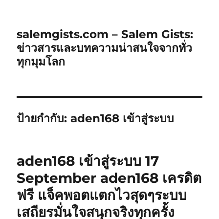
salemgists.com – Salem Gists:
ข่าวสารและบทความน่าสนใจจากทั่ว
ทุกมุมโลก
ป้ายกำกับ:
aden168 เข้าสู่ระบบ
aden168 เข้าสู่ระบบ 17
September aden168 เครดิต
ฟรี แจ็คพอตแตกไวสุดๆระบบ
เสถียรมั่นใจสนุกจริงทุกครั้ง