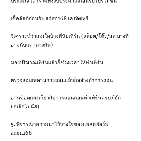
ประเมินเวลารวมทั้งงบประมาณก่อนรับโปรโมชั่น
เช็คลิสต์ก่อนรับ aden168 เครดิตฟรี
วิเคราะห์ว่าเกมใดบ้างที่นับเทิร์น (สล็อต/โต๊ะ/สด บางที
อาจนับแตกต่างกัน)
มองปริมาณเทิร์นแล้วก็ช่วงเวลาให้ทำเทิร์น
ตรวจสอบเพดานการถอนแล้วก็อย่างต่ำการถอน
อ่านข้อตกลงเกี่ยวกับการถอนก่อนทำเทิร์นครบ (มัก
ยกเลิกโบนัส)
5. พิจารณาความน่าไว้วางใจของแพลตฟอร์ม
aden168