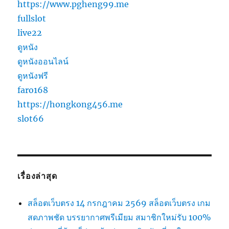
https://www.pgheng99.me
fullslot
live22
ดูหนัง
ดูหนังออนไลน์
ดูหนังฟรี
faro168
https://hongkong456.me
slot66
เรื่องล่าสุด
สล็อตเว็บตรง 14 กรกฎาคม 2569 สล็อตเว็บตรง เกม
สดภาพชัด บรรยากาศพรีเมียม สมาชิกใหม่รับ 100%