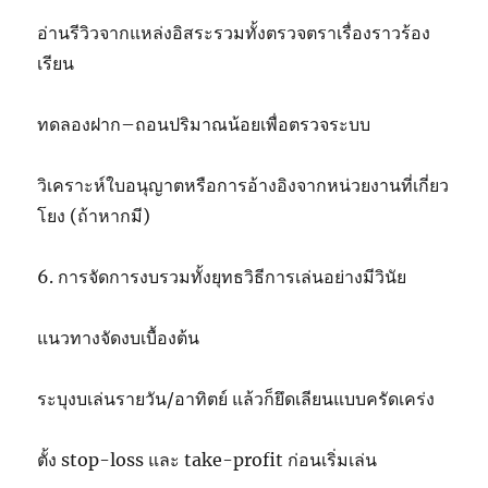
อ่านรีวิวจากแหล่งอิสระรวมทั้งตรวจตราเรื่องราวร้อง
เรียน
ทดลองฝาก–ถอนปริมาณน้อยเพื่อตรวจระบบ
วิเคราะห์ใบอนุญาตหรือการอ้างอิงจากหน่วยงานที่เกี่ยว
โยง (ถ้าหากมี)
6. การจัดการงบรวมทั้งยุทธวิธีการเล่นอย่างมีวินัย
แนวทางจัดงบเบื้องต้น
ระบุงบเล่นรายวัน/อาทิตย์ แล้วก็ยึดเลียนแบบครัดเคร่ง
ตั้ง stop-loss และ take-profit ก่อนเริ่มเล่น