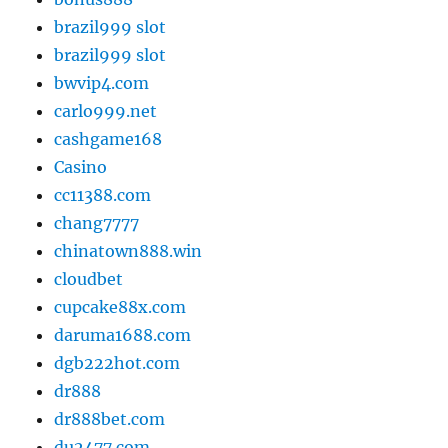
brazil999 slot
brazil999 slot
bwvip4.com
carlo999.net
cashgame168
Casino
cc11388.com
chang7777
chinatown888.win
cloudbet
cupcake88x.com
daruma1688.com
dgb222hot.com
dr888
dr888bet.com
du2477.com