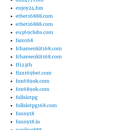
enjoy24.fun
etbet16888.com
etbet16888.com
eu369clubs.com
faro168
fcharoenkit168.com
fcharoenkit168.com
ff123th
fizz169bet.com
fox689ok.com
fox689ok.com
fullslotpg
fullslotpg168.com
funny18
funny18.in
gaojing888