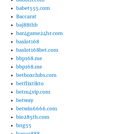
babet555.com
Baccarat
baj88thb
bar4game24hr.com
baslot168
baslot168bet.com
bbp168.me
bbp168.me
betboxclubs.com
betflixtikto
betm4vip.com
betway
betwin6666.com
bio285th.com
bng55
bonus888