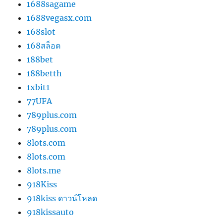
1688sagame
1688vegasx.com
168slot
168สล็อต
188bet
188betth
1xbit1
77UFA
789plus.com
789plus.com
8lots.com
8lots.com
8lots.me
918Kiss
918kiss ดาวน์โหลด
918kissauto