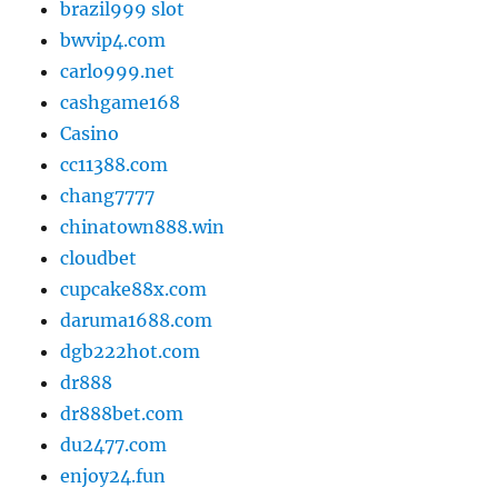
brazil999 slot
bwvip4.com
carlo999.net
cashgame168
Casino
cc11388.com
chang7777
chinatown888.win
cloudbet
cupcake88x.com
daruma1688.com
dgb222hot.com
dr888
dr888bet.com
du2477.com
enjoy24.fun