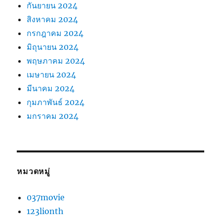
กันยายน 2024
สิงหาคม 2024
กรกฎาคม 2024
มิถุนายน 2024
พฤษภาคม 2024
เมษายน 2024
มีนาคม 2024
กุมภาพันธ์ 2024
มกราคม 2024
หมวดหมู่
037movie
123lionth