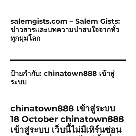
salemgists.com – Salem Gists:
ข่าวสารและบทความน่าสนใจจากทั่ว
ทุกมุมโลก
ป้ายกำกับ:
chinatown888 เข้าสู่
ระบบ
chinatown888 เข้าสู่ระบบ
18 October chinatown888
เข้าสู่ระบบ เว็บนี้ไม่มีเทิร์นซ่อน