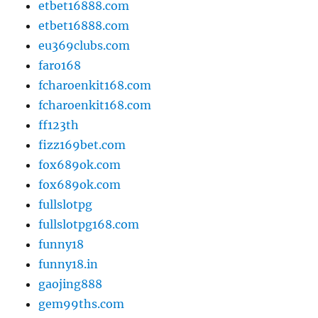
etbet16888.com
etbet16888.com
eu369clubs.com
faro168
fcharoenkit168.com
fcharoenkit168.com
ff123th
fizz169bet.com
fox689ok.com
fox689ok.com
fullslotpg
fullslotpg168.com
funny18
funny18.in
gaojing888
gem99ths.com