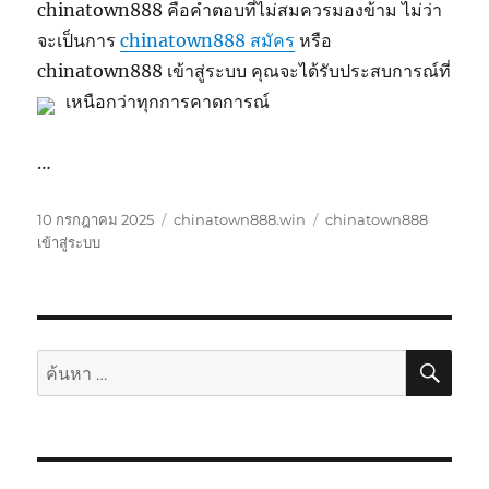
chinatown888 คือคำตอบที่ไม่สมควรมองข้าม ไม่ว่า
จะเป็นการ
chinatown888 สมัคร
หรือ
chinatown888 เข้าสู่ระบบ คุณจะได้รับประสบการณ์ที่
เหนือกว่าทุกการคาดการณ์
…
เขียน
หมวด
ป้าย
10 กรกฎาคม 2025
chinatown888.win
chinatown888
เมื่อ
หมู่
กำกับ
เข้าสู่ระบบ
ค้นห
ค้นหา: