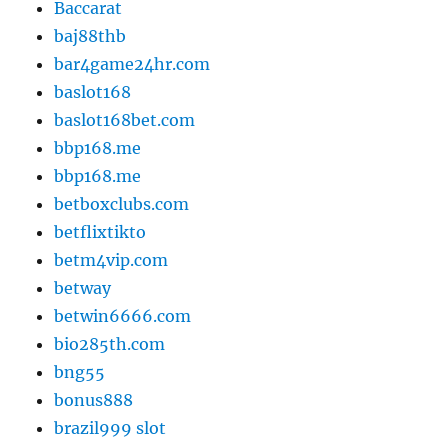
Baccarat
baj88thb
bar4game24hr.com
baslot168
baslot168bet.com
bbp168.me
bbp168.me
betboxclubs.com
betflixtikto
betm4vip.com
betway
betwin6666.com
bio285th.com
bng55
bonus888
brazil999 slot