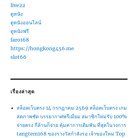
live22
ดูหนัง
ดูหนังออนไลน์
ดูหนังฟรี
faro168
https://hongkong456.me
slot66
เรื่องล่าสุด
สล็อตเว็บตรง 14 กรกฎาคม 2569 สล็อตเว็บตรง เกม
สดภาพชัด บรรยากาศพรีเมียม สมาชิกใหม่รับ 100%
จ่ายตรง กี่ล้านก็จ่าย คุ้มค่าการเดิมพัน ที่สุดในวงการ
tangtem168 ของรางวัลกำลังรอ เจ้าของใหม่ Top