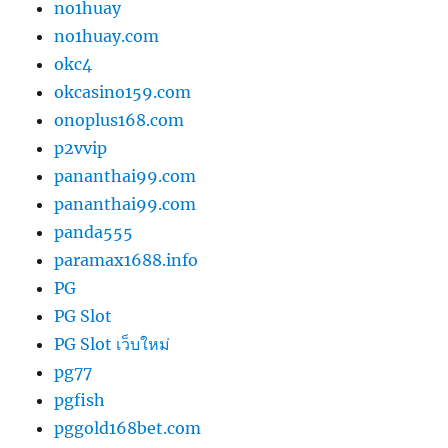
no1huay
no1huay.com
okc4
okcasino159.com
onoplus168.com
p2vvip
pananthai99.com
pananthai99.com
panda555
paramax1688.info
PG
PG Slot
PG Slot เว็บใหม่
pg77
pgfish
pggold168bet.com