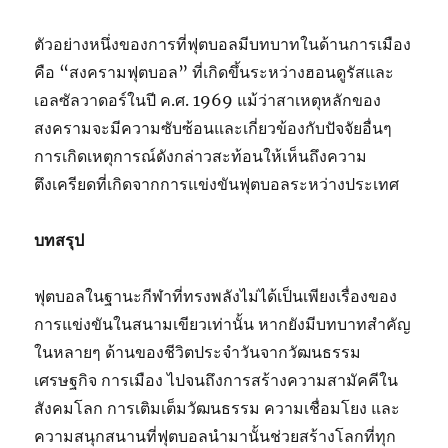
ตัวอย่างหนึ่งของการที่ฟุตบอลมีบทบาทในด้านการเมือง
คือ “สงครามฟุตบอล” ที่เกิดขึ้นระหว่างฮอนดูรัสและ
เอลซัลวาดอร์ในปี ค.ศ. 1969 แม้ว่าสาเหตุหลักของ
สงครามจะมีความซับซ้อนและเกี่ยวข้องกับปัจจัยอื่นๆ
การเกิดเหตุการณ์ดังกล่าวสะท้อนให้เห็นถึงความ
ตึงเครียดที่เกิดจากการแข่งขันฟุตบอลระหว่างประเทศ
บทสรุป
ฟุตบอลในฐานะกีฬาที่ทรงพลังไม่ได้เป็นเพียงเรื่องของ
การแข่งขันในสนามเขียวเท่านั้น หากยังมีบทบาทสำคัญ
ในหลายๆ ด้านของชีวิตประจำวันจากวัฒนธรรม
เศรษฐกิจ การเมือง ไปจนถึงการสร้างความสามัคคีใน
สังคมโลก การเติมเต็มวัฒนธรรม ความเชื่อมโยง และ
ความสนุกสนานที่ฟุตบอลนำมานั้นช่วยสร้างโลกที่ทุก