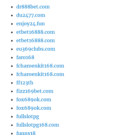
dr888bet.com
du2477.com
enjoy24.fun
etbet16888.com
etbet16888.com
eu369clubs.com
faro168
fcharoenkit168.com
fcharoenkit168.com
ff123th
fizz169bet.com
fox689ok.com
fox689ok.com
fullslotpg
fullslotpg168.com
funny18