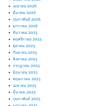
เมษายน 2026
มีนาคม 2026
กุมภาพันธ์ 2026
มกราคม 2026
ธันวาคม 2025
พฤศจิกายน 2025
ตุลาคม 2025
กันยายน 2025
สิงหาคม 2025
กรกฎาคม 2025
มิถุนายน 2025
พฤษภาคม 2025
เมษายน 2025
มีนาคม 2025
กุมภาพันธ์ 2025
มกราคม 2025