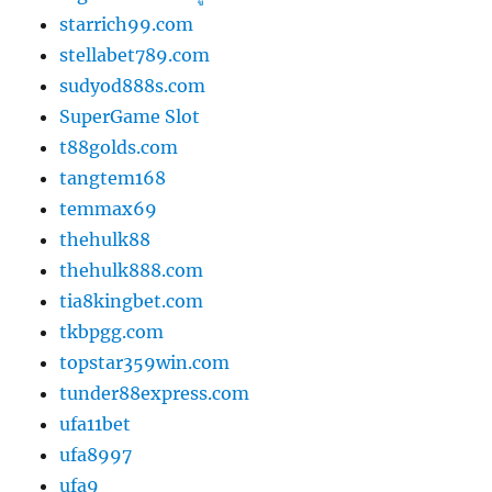
starrich99.com
stellabet789.com
sudyod888s.com
SuperGame Slot
t88golds.com
tangtem168
temmax69
thehulk88
thehulk888.com
tia8kingbet.com
tkbpgg.com
topstar359win.com
tunder88express.com
ufa11bet
ufa8997
ufa9