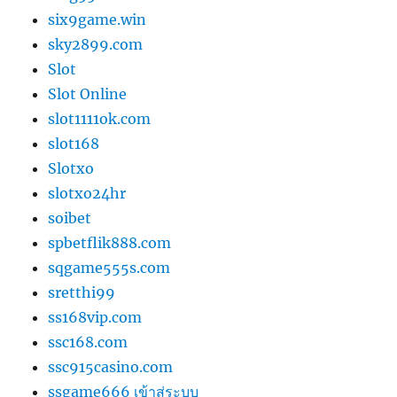
six9game.win
sky2899.com
Slot
Slot Online
slot1111ok.com
slot168
Slotxo
slotxo24hr
soibet
spbetflik888.com
sqgame555s.com
sretthi99
ss168vip.com
ssc168.com
ssc915casino.com
ssgame666 เข้าสู่ระบบ