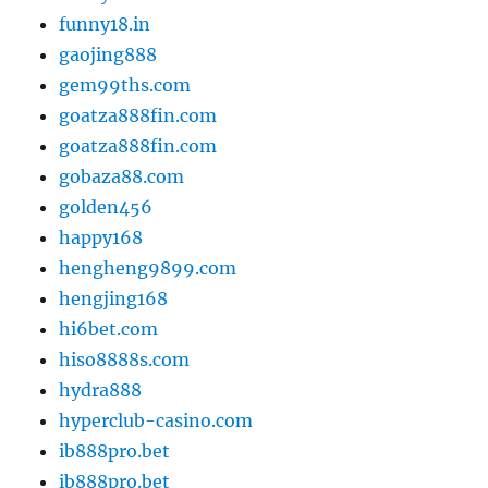
funny18.in
gaojing888
gem99ths.com
goatza888fin.com
goatza888fin.com
gobaza88.com
golden456
happy168
hengheng9899.com
hengjing168
hi6bet.com
hiso8888s.com
hydra888
hyperclub-casino.com
ib888pro.bet
ib888pro.bet