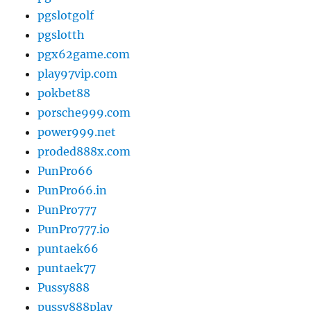
pgslotgolf
pgslotth
pgx62game.com
play97vip.com
pokbet88
porsche999.com
power999.net
proded888x.com
PunPro66
PunPro66.in
PunPro777
PunPro777.io
puntaek66
puntaek77
Pussy888
pussy888play