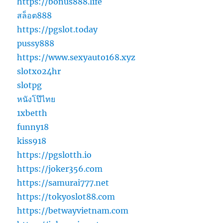
https://bonus888.life
สล็อต888
https://pgslot.today
pussy888
https://www.sexyauto168.xyz
slotxo24hr
slotpg
หนังโป๊ไทย
1xbetth
funny18
kiss918
https://pgslotth.io
https://joker356.com
https://samurai777.net
https://tokyoslot88.com
https://betwayvietnam.com