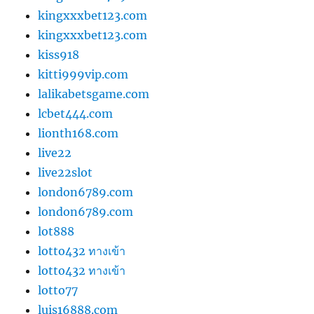
kingxxxbet123.com
kingxxxbet123.com
kiss918
kitti999vip.com
lalikabetsgame.com
lcbet444.com
lionth168.com
live22
live22slot
london6789.com
london6789.com
lot888
lotto432 ทางเข้า
lotto432 ทางเข้า
lotto77
luis16888.com