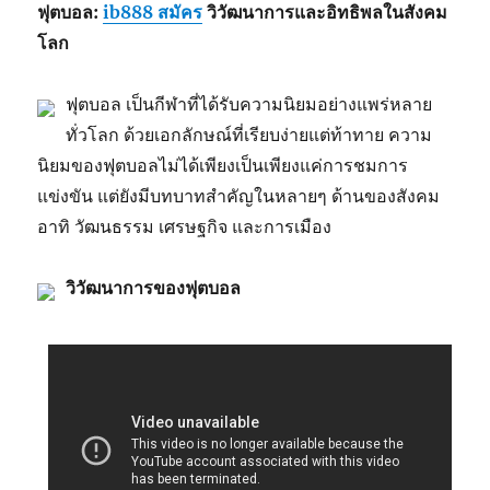
ฟุตบอล:
ib888 สมัคร
วิวัฒนาการและอิทธิพลในสังคม
โลก
ฟุตบอล เป็นกีฬาที่ได้รับความนิยมอย่างแพร่หลาย
ทั่วโลก ด้วยเอกลักษณ์ที่เรียบง่ายแต่ท้าทาย ความ
นิยมของฟุตบอลไม่ได้เพียงเป็นเพียงแค่การชมการ
แข่งขัน แต่ยังมีบทบาทสำคัญในหลายๆ ด้านของสังคม
อาทิ วัฒนธรรม เศรษฐกิจ และการเมือง
วิวัฒนาการของฟุตบอล