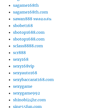
sagame168th
sagame168th.com
sawan888 ทดลองเล่น
sbobet168
sbotop1688.com
sbotop1688.com
sclass8888.com
scr888
sexy168
sexy168vip
sexyauto168
sexybaccarat168.com
sexygame
sexygame992
shinobi24hr.com
sing55fun.com