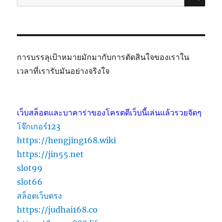
การบรรลุเป้าหมายมักมากับการตัดสินใจของเราใน
เวลาที่เรารับมันอย่างจริงใจ
เว็บสล็อตและบาคาร่าของโครตดีเว็บนี้เล่นแล้วรวยจัดๆ
โจ๊กเกอร์123
https://hengjing168.wiki
https://jin55.net
slot99
slot66
สล็อตเว็บตรง
https://judhai168.co