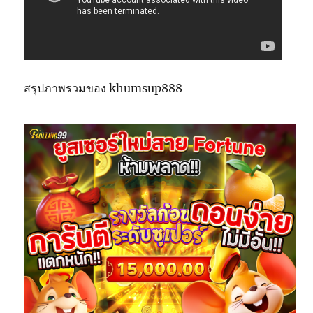
สรุปภาพรวมของ khumsup888