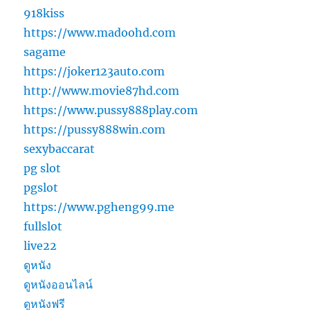
918kiss
https://www.madoohd.com
sagame
https://joker123auto.com
http://www.movie87hd.com
https://www.pussy888play.com
https://pussy888win.com
sexybaccarat
pg slot
pgslot
https://www.pgheng99.me
fullslot
live22
ดูหนัง
ดูหนังออนไลน์
ดูหนังฟรี