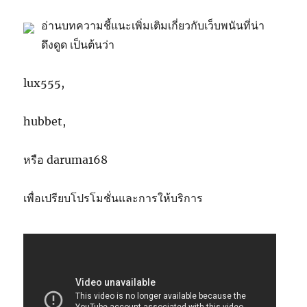
อ่านบทความชี้แนะเพิ่มเติมเกี่ยวกับเว็บพนันที่น่า
ดึงดูด เป็นต้นว่า
lux555,
hubbet,
หรือ daruma168
เพื่อเปรียบโปรโมชั่นและการให้บริการ