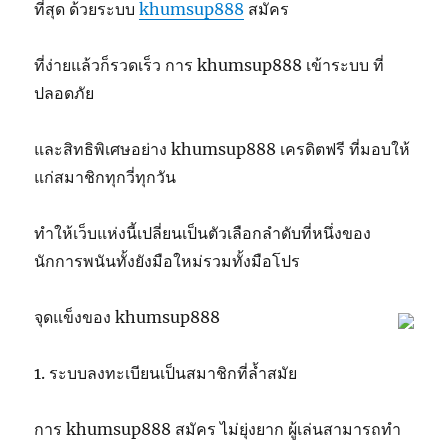
ที่สุด ด้วยระบบ
khumsup888
สมัคร
ที่ง่ายแล้วก็รวดเร็ว การ khumsup888 เข้าระบบ ที่
ปลอดภัย
และสิทธิพิเศษอย่าง khumsup888 เครดิตฟรี ที่มอบให้
แก่สมาชิกทุกวี่ทุกวัน
ทำให้เว็บแห่งนี้เปลี่ยนเป็นตัวเลือกลำดับที่หนึ่งของ
นักการพนันทั้งยังมือใหม่รวมทั้งมือโปร
จุดแข็งของ khumsup888
1. ระบบลงทะเบียนเป็นสมาชิกที่ล้ำสมัย
การ khumsup888 สมัคร ไม่ยุ่งยาก ผู้เล่นสามารถทำ