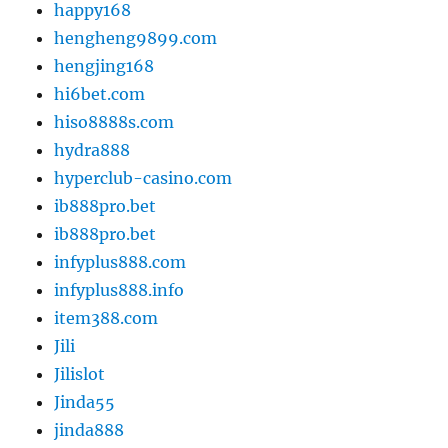
happy168
hengheng9899.com
hengjing168
hi6bet.com
hiso8888s.com
hydra888
hyperclub-casino.com
ib888pro.bet
ib888pro.bet
infyplus888.com
infyplus888.info
item388.com
Jili
Jilislot
Jinda55
jinda888