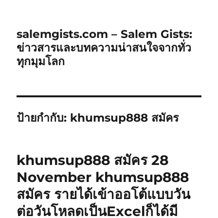
salemgists.com – Salem Gists:
ข่าวสารและบทความน่าสนใจจากทั่ว
ทุกมุมโลก
ป้ายกำกับ:
khumsup888 สมัคร
khumsup888 สมัคร 28
November khumsup888
สมัคร รายได้เข้าออโต้แบบวัน
ต่อวันโหลดเป็นExcelก็ได้มี