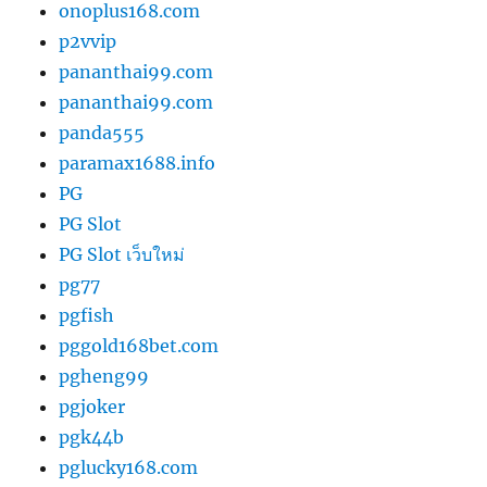
onoplus168.com
p2vvip
pananthai99.com
pananthai99.com
panda555
paramax1688.info
PG
PG Slot
PG Slot เว็บใหม่
pg77
pgfish
pggold168bet.com
pgheng99
pgjoker
pgk44b
pglucky168.com