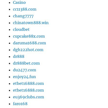
Casino
cc11388.com
chang7777
chinatown888.win
cloudbet
cupcake88x.com
daruma1688.com
dgb222hot.com
dr888
dr888bet.com
du2477.com
enjoy24.fun
etbet16888.com
etbet16888.com
eu369clubs.com
faro168