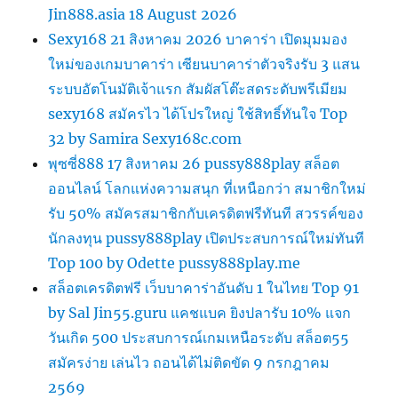
Jin888.asia 18 August 2026
Sexy168 21 สิงหาคม 2026 บาคาร่า เปิดมุมมอง
ใหม่ของเกมบาคาร่า เซียนบาคาร่าตัวจริงรับ 3 แสน
ระบบอัตโนมัติเจ้าแรก สัมผัสโต๊ะสดระดับพรีเมียม
sexy168 สมัครไว ได้โปรใหญ่ ใช้สิทธิ์ทันใจ Top
32 by Samira Sexy168c.com
พุซซี่888 17 สิงหาคม 26 pussy888play สล็อต
ออนไลน์ โลกแห่งความสนุก ที่เหนือกว่า สมาชิกใหม่
รับ 50% สมัครสมาชิกกับเครดิตฟรีทันที สวรรค์ของ
นักลงทุน pussy888play เปิดประสบการณ์ใหม่ทันที
Top 100 by Odette pussy888play.me
สล็อตเครดิตฟรี เว็บบาคาร่าอันดับ 1 ในไทย Top 91
by Sal Jin55.guru แคชแบค ยิงปลารับ 10% แจก
วันเกิด 500 ประสบการณ์เกมเหนือระดับ สล็อต55
สมัครง่าย เล่นไว ถอนได้ไม่ติดขัด 9 กรกฎาคม
2569