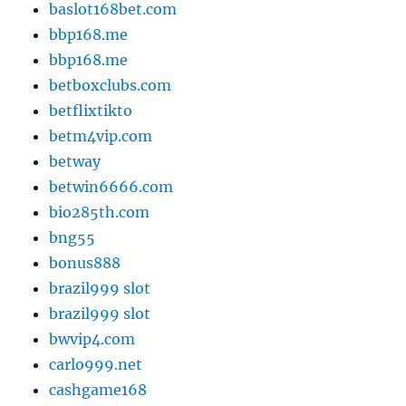
baslot168bet.com
bbp168.me
bbp168.me
betboxclubs.com
betflixtikto
betm4vip.com
betway
betwin6666.com
bio285th.com
bng55
bonus888
brazil999 slot
brazil999 slot
bwvip4.com
carlo999.net
cashgame168