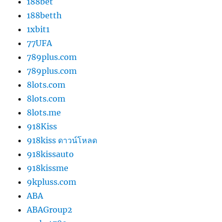
188bet
188betth
1xbit1
77UFA
789plus.com
789plus.com
8lots.com
8lots.com
8lots.me
918Kiss
918kiss ดาวน์โหลด
918kissauto
918kissme
9kpluss.com
ABA
ABAGroup2