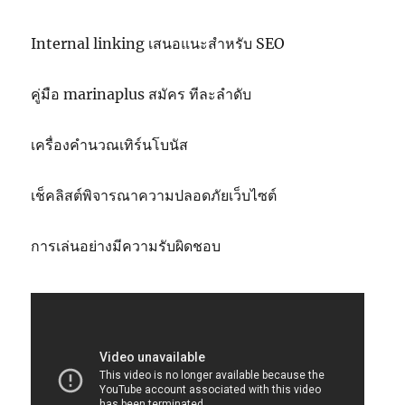
Internal linking เสนอแนะสำหรับ SEO
คู่มือ marinaplus สมัคร ทีละลำดับ
เครื่องคำนวณเทิร์นโบนัส
เช็คลิสต์พิจารณาความปลอดภัยเว็บไซต์
การเล่นอย่างมีความรับผิดชอบ