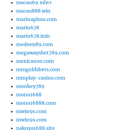
macau69 สมัคร
macau888.win
marinapluss.com
mario678
mario678.info
medee989.com
megawaysbet789.com
mexicanoo.com
mmgoldsbets.com
mmplay-casino.com
monkey789
mono1688
mono16888.com
mwin9s.com
mwin9s.com
nakoya1688.site