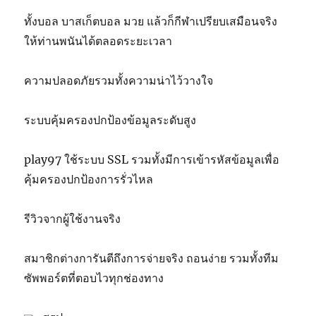
ทั้งบอล บาสเก็ตบอล มวย แล้วก็กีฬาเปรียบเสมือนจริง
ให้ท่านพนันได้ตลอดระยะเวลา
ความปลอดภัยรวมทั้งความน่าไว้วางใจ
ระบบคุ้มครองปกป้องข้อมูลระดับสูง
play97 ใช้ระบบ SSL รวมทั้งมีการเข้ารหัสข้อมูลเพื่อ
คุ้มครองปกป้องการรั่วไหล
รีวิวจากผู้ใช้งานจริง
สมาชิกต่างการันตีถึงการจ่ายจริง ถอนง่าย รวมทั้งทีม
ซัพพอร์ตที่ตอบไวทุกช่องทาง