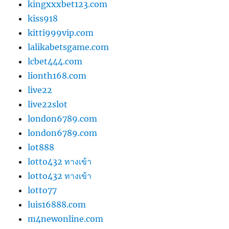
kingxxxbet123.com
kiss918
kitti999vip.com
lalikabetsgame.com
lcbet444.com
lionth168.com
live22
live22slot
london6789.com
london6789.com
lot888
lotto432 ทางเข้า
lotto432 ทางเข้า
lotto77
luis16888.com
m4newonline.com