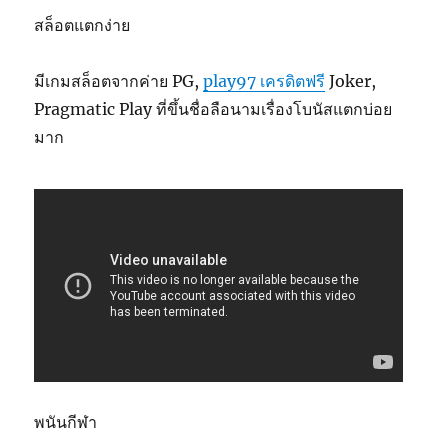
สล็อตแตกง่าย
มีเกมสล็อตจากค่าย PG,
play97 เครดิตฟรี
Joker,
Pragmatic Play ที่ขึ้นชื่อลือนามเรื่องโบนัสแตกบ่อย
มาก
พนันกีฬา