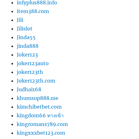
infyplus888.info
item388.com
Jili
Jilislot
Jinda55
jinda888
Joker123
joker123auto
joker123th
Joker123th.com
Judhai168
khumsup888.me
kimchibetbet.com
kingdom66 ทางเข้า
kingromans789.com
kingxxxbet123.com