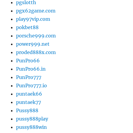
pgslotth
pgx62game.com
play97vip.com
pokbet88
porsche999.com
power999.net
proded888x.com
PunPro66
PunPro66.in
PunPro777
PunPro777.io
puntaek66
puntaek77
Pussy888
pussy888play
pussy888win