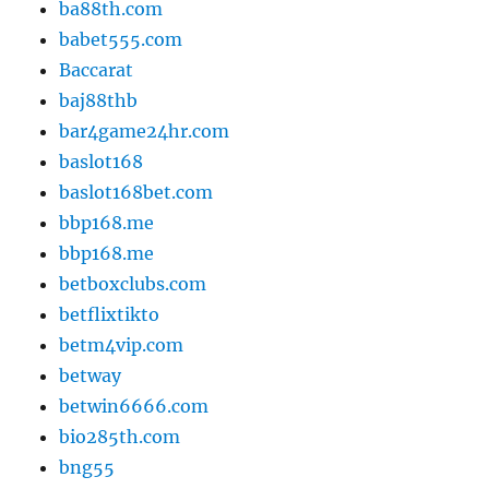
ba88th.com
babet555.com
Baccarat
baj88thb
bar4game24hr.com
baslot168
baslot168bet.com
bbp168.me
bbp168.me
betboxclubs.com
betflixtikto
betm4vip.com
betway
betwin6666.com
bio285th.com
bng55