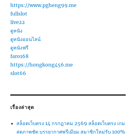
https://www.pgheng99.me
fullslot
live22
ดูหนัง
ดูหนังออนไลน์
ดูหนังฟรี
faro168
https://hongkong456.me
slot66
เรื่องล่าสุด
สล็อตเว็บตรง 14 กรกฎาคม 2569 สล็อตเว็บตรง เกม
สดภาพชัด บรรยากาศพรีเมียม สมาชิกใหม่รับ 100%