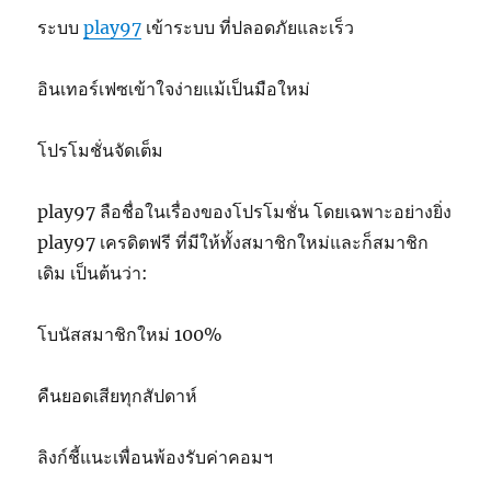
ระบบ
play97
เข้าระบบ ที่ปลอดภัยและเร็ว
อินเทอร์เฟซเข้าใจง่ายแม้เป็นมือใหม่
โปรโมชั่นจัดเต็ม
play97 ลือชื่อในเรื่องของโปรโมชั่น โดยเฉพาะอย่างยิ่ง
play97 เครดิตฟรี ที่มีให้ทั้งสมาชิกใหม่และก็สมาชิก
เดิม เป็นต้นว่า:
โบนัสสมาชิกใหม่ 100%
คืนยอดเสียทุกสัปดาห์
ลิงก์ชี้แนะเพื่อนพ้องรับค่าคอมฯ