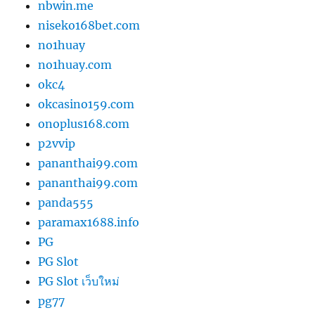
nbwin.me
niseko168bet.com
no1huay
no1huay.com
okc4
okcasino159.com
onoplus168.com
p2vvip
pananthai99.com
pananthai99.com
panda555
paramax1688.info
PG
PG Slot
PG Slot เว็บใหม่
pg77