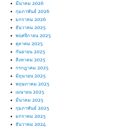
มีนาคม 2026
กุมภาพันธ์ 2026
มกราคม 2026
ธันวาคม 2025
พฤศจิกายน 2025
ตุลาคม 2025
กันยายน 2025
สิงหาคม 2025
กรกฎาคม 2025
มิถุนายน 2025
พฤษภาคม 2025
เมษายน 2025
มีนาคม 2025
กุมภาพันธ์ 2025
มกราคม 2025
ธันวาคม 2024