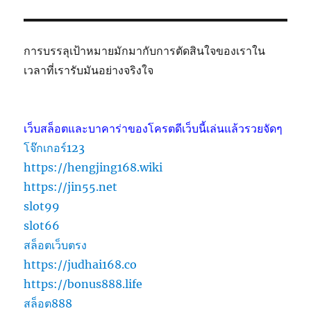
การบรรลุเป้าหมายมักมากับการตัดสินใจของเราใน
เวลาที่เรารับมันอย่างจริงใจ
เว็บสล็อตและบาคาร่าของโครตดีเว็บนี้เล่นแล้วรวยจัดๆ
โจ๊กเกอร์123
https://hengjing168.wiki
https://jin55.net
slot99
slot66
สล็อตเว็บตรง
https://judhai168.co
https://bonus888.life
สล็อต888