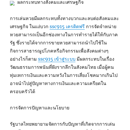
ผลกระทบทางสังคมและเศรษฐกิจ
การเล่นหวยมีผลกระทบทั้งทางบวกและลบต่อสังคมและ
เศรษฐกิจ ในแง่บวก
ssc915 เครดิตฟรี
การจัดจำหน่าย
หวยสามารถเป็นอีกช่องทางในการทำรายได้ให้กับภาค
รัฐ ซึ่งรายได้จากการขายหวยสามารถนำไปใช้ใน
กิจการสาธารณูปโภคหรือกิจกรรมเพื่อสังคมต่างๆ
อย่างไรก็ตาม
ssc915 เข้าสู่ระบบ
มีผลกระทบในเรื่อง
วัฒนธรรมการพนันที่ฝังรากลึกในสังคมไทย เมื่อผู้คน
ทุ่มเทการเงินและความหวังในการเสี่ยงโชคมากเกินไป
อาจนำไปสู่ปัญหาทางการเงินและความเครียดใน
ครอบครัวได้
การจัดการปัญหาและนโยบาย
รัฐบาลไทยพยายามจัดการกับปัญหาที่เกิดจากการเล่น