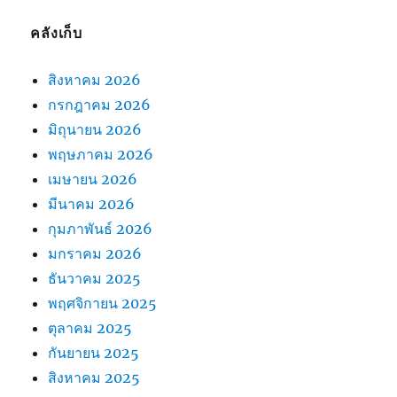
คลังเก็บ
สิงหาคม 2026
กรกฎาคม 2026
มิถุนายน 2026
พฤษภาคม 2026
เมษายน 2026
มีนาคม 2026
กุมภาพันธ์ 2026
มกราคม 2026
ธันวาคม 2025
พฤศจิกายน 2025
ตุลาคม 2025
กันยายน 2025
สิงหาคม 2025