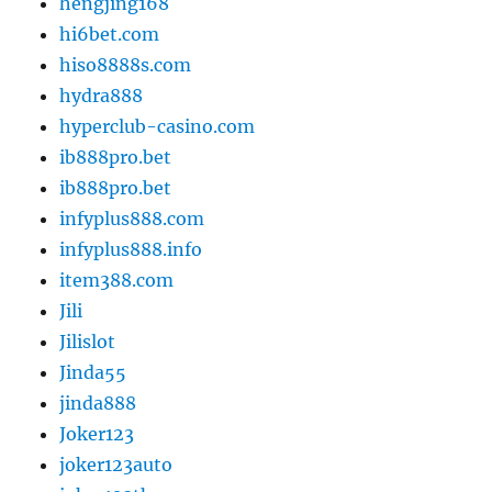
hengjing168
hi6bet.com
hiso8888s.com
hydra888
hyperclub-casino.com
ib888pro.bet
ib888pro.bet
infyplus888.com
infyplus888.info
item388.com
Jili
Jilislot
Jinda55
jinda888
Joker123
joker123auto