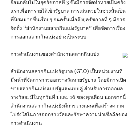
ย้อนกลับไปในยุครัชกาลที่ 3 ซึ่งมีการจัดทำหวยเป็นครั้ง
แรกเพื่อหารายได้เข้ารัฐบาล การเล่นหวยในช่วงนั้นเป็น
ที่นิยมมากขึ้นเรื่อยๆ จนครั้นเมื่อถึงยุครัชกาลที่ 5 มีการ
จัดตั้ง “สำนักงานสลากกินแบ่งรัฐบาล” เพื่อจัดการเรื่อง
การออกสลากกินแบ่งอย่างเป็นระบบ
การดำเนินงานของสำนักงานสลากกินแบ่ง
สำนักงานสลากกินแบ่งรัฐบาล (GLO) เป็นหน่วยงานที่
มีหน้าที่จัดการการออกรางวัลหวยรัฐบาล โดยมีการเปิด
ขายสลากกินแบ่งแบบรัฐและแบบคู่ สำหรับการออกผล
รางวัลจะมีในทุกวันที่ 1 และ 16 ของทุกเดือน นอกจากนี้
สำนักงานสลากกินแบ่งยังมีการวางแผนเพื่อสร้างความ
โปร่งใสในการออกรางวัลและรักษาความน่าเชื่อถือของ
การดำเนินงาน