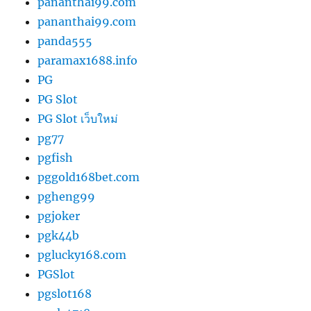
pananthai99.com
pananthai99.com
panda555
paramax1688.info
PG
PG Slot
PG Slot เว็บใหม่
pg77
pgfish
pggold168bet.com
pgheng99
pgjoker
pgk44b
pglucky168.com
PGSlot
pgslot168