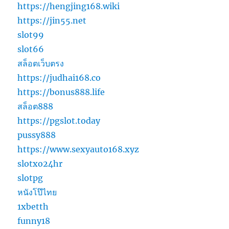
https://hengjing168.wiki
https://jin55.net
slot99
slot66
สล็อตเว็บตรง
https://judhai168.co
https://bonus888.life
สล็อต888
https://pgslot.today
pussy888
https://www.sexyauto168.xyz
slotxo24hr
slotpg
หนังโป๊ไทย
1xbetth
funny18