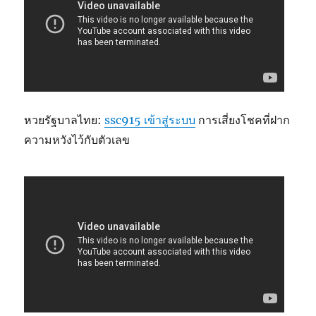
หวยรัฐบาลไทย:
ssc915 เข้าสู่ระบบ
การเสี่ยงโชคที่ฝาก
ความหวังไว้กับตัวเลข