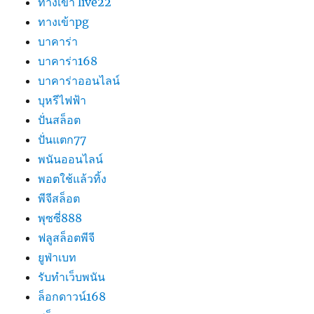
ทางเข้า live22
ทางเข้าpg
บาคาร่า
บาคาร่า168
บาคาร่าออนไลน์
บุหรีไฟฟ้า
ปั่นสล็อต
ปั่นแตก77
พนันออนไลน์
พอตใช้แล้วทิ้ง
พีจีสล็อต
พุซซี่888
ฟลูสล็อตพีจี
ยูฟ่าเบท
รับทำเว็บพนัน
ล็อกดาวน์168