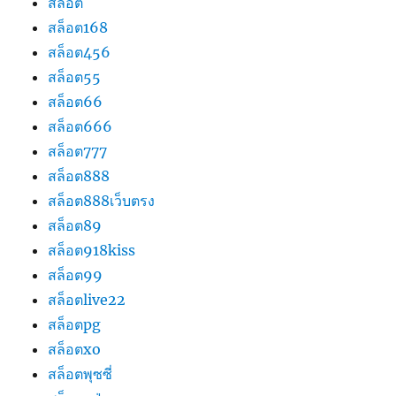
สล็อต
สล็อต168
สล็อต456
สล็อต55
สล็อต66
สล็อต666
สล็อต777
สล็อต888
สล็อต888เว็บตรง
สล็อต89
สล็อต918kiss
สล็อต99
สล็อตlive22
สล็อตpg
สล็อตxo
สล็อตพุซซี่