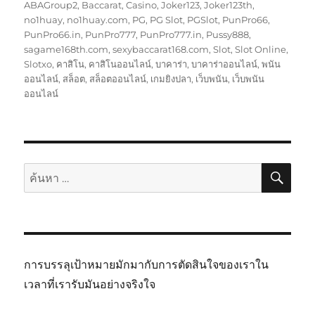
กำกับ
ABAGroup2
,
Baccarat
,
Casino
,
Joker123
,
Joker123th
,
no1huay
,
no1huay.com
,
PG
,
PG Slot
,
PGSlot
,
PunPro66
,
PunPro66.in
,
PunPro777
,
PunPro777.in
,
Pussy888
,
sagame168th.com
,
sexybaccarat168.com
,
Slot
,
Slot Online
,
Slotxo
,
คาสิโน
,
คาสิโนออนไลน์
,
บาคาร่า
,
บาคาร่าออนไลน์
,
พนัน
ออนไลน์
,
สล็อต
,
สล็อตออนไลน์
,
เกมยิงปลา
,
เว็บพนัน
,
เว็บพนัน
ออนไลน์
ค้นห
ค้นหา:
การบรรลุเป้าหมายมักมากับการตัดสินใจของเราใน
เวลาที่เรารับมันอย่างจริงใจ