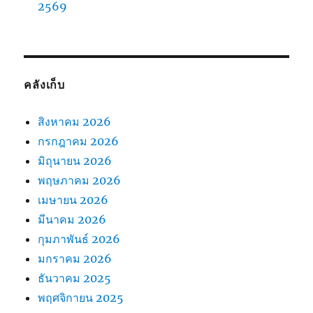
2569
คลังเก็บ
สิงหาคม 2026
กรกฎาคม 2026
มิถุนายน 2026
พฤษภาคม 2026
เมษายน 2026
มีนาคม 2026
กุมภาพันธ์ 2026
มกราคม 2026
ธันวาคม 2025
พฤศจิกายน 2025