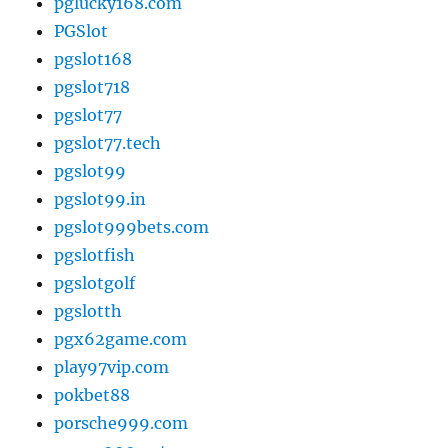
pglucky168.com
PGSlot
pgslot168
pgslot718
pgslot77
pgslot77.tech
pgslot99
pgslot99.in
pgslot999bets.com
pgslotfish
pgslotgolf
pgslotth
pgx62game.com
play97vip.com
pokbet88
porsche999.com