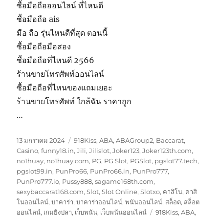
ซื้อมือถือออนไลน์ ที่ไหนดี
ซื้อมือถือ ais
มือ ถือ รุ่นไหนดีที่สุด ตอนนี้
ซื้อมือถือมือสอง
ซื้อมือถือที่ไหนดี 2566
ร้านขายโทรศัพท์ออนไลน์
ซื้อมือถือที่ไหนของแถมเยอะ
ร้านขายโทรศัพท์ ใกล้ฉัน ราคาถูก
…
เขียน
หมวด
13 มกราคม 2024
918Kiss
,
ABA
,
ABAGroup2
,
Baccarat
,
เมื่อ
หมู่
Casino
,
funny18.in
,
Jili
,
Jilislot
,
Joker123
,
Joker123th.com
,
no1huay
,
no1huay.com
,
PG
,
PG Slot
,
PGSlot
,
pgslot77.tech
,
pgslot99.in
,
PunPro66
,
PunPro66.in
,
PunPro777
,
PunPro777.io
,
Pussy888
,
sagame168th.com
,
sexybaccarat168.com
,
Slot
,
Slot Online
,
Slotxo
,
คาสิโน
,
คาสิ
โนออนไลน์
,
บาคาร่า
,
บาคาร่าออนไลน์
,
พนันออนไลน์
,
สล็อต
,
สล็อต
ป้าย
ออนไลน์
,
เกมยิงปลา
,
เว็บพนัน
,
เว็บพนันออนไลน์
918Kiss
,
ABA
,