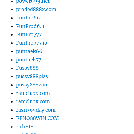
power999.net
proded888x.com
PunPro66
PunPro66.in
PunPro777
PunPro777.io
puntaek66
puntaek77
Pussy888
pussy888play
pussy888win
ramclubx.com
ramclubx.com
rasri365day.com
RENO88WIN.COM
rich818