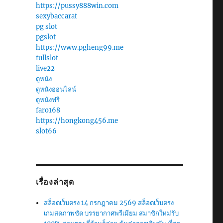
https://pussy888win.com
sexybaccarat
pg slot
pgslot
https://www.pgheng99.me
fullslot
live22
ดูหนัง
ดูหนังออนไลน์
ดูหนังฟรี
faro168
https://hongkong456.me
slot66
เรื่องล่าสุด
สล็อตเว็บตรง 14 กรกฎาคม 2569 สล็อตเว็บตรง
เกมสดภาพชัด บรรยากาศพรีเมียม สมาชิกใหม่รับ