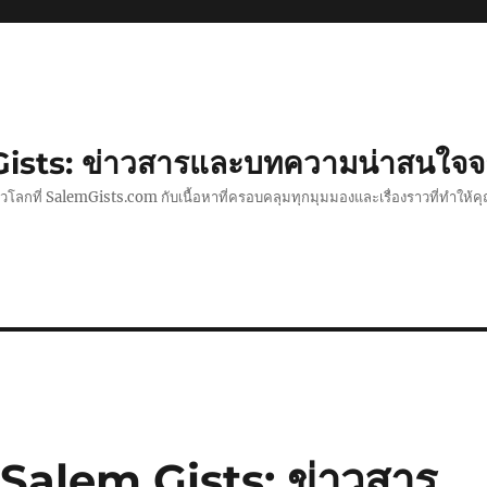
sts: ข่าวสารและบทความน่าสนใจจาก
โลกที่ SalemGists.com กับเนื้อหาที่ครอบคลุมทุกมุมมองและเรื่องราวที่ทำให้ค
Salem Gists: ข่าวสาร