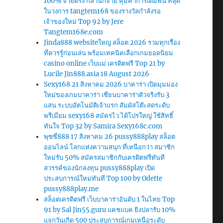
100% จ่ายตรง กี่ล้านก็จ่าย คุ้มค่าการเดิมพัน ที่สุด
ในวงการ tangtem168 ของรางวัลกำลังรอ
เจ้าของใหม่ Top 92 by Jere
Tangtem168e.com
Jinda888 websiteใหญ่ สล็อต 2026 รวมทุกเรื่อง
ที่ควรรู้ก่อนเล่น พร้อมเทคนิคเลือกเกมยอดนิยม
casino online เว็บแม่ เครดิตฟรี Top 21 by
Lucile Jin888.asia 18 August 2026
Sexy168 21 สิงหาคม 2026 บาคาร่า เปิดมุมมอง
ใหม่ของเกมบาคาร่า เซียนบาคาร่าตัวจริงรับ 3
แสน ระบบอัตโนมัติเจ้าแรก สัมผัสโต๊ะสดระดับ
พรีเมียม sexy168 สมัครไว ได้โปรใหญ่ ใช้สิทธิ์
ทันใจ Top 32 by Samira Sexy168c.com
พุซซี่888 17 สิงหาคม 26 pussy888play สล็อต
ออนไลน์ โลกแห่งความสนุก ที่เหนือกว่า สมาชิก
ใหม่รับ 50% สมัครสมาชิกกับเครดิตฟรีทันที
สวรรค์ของนักลงทุน pussy888play เปิด
ประสบการณ์ใหม่ทันที Top 100 by Odette
pussy888play.me
สล็อตเครดิตฟรี เว็บบาคาร่าอันดับ 1 ในไทย Top
91 by Sal Jin55.guru แคชแบค ยิงปลารับ 10%
แจกวันเกิด 500 ประสบการณ์เกมเหนือระดับ