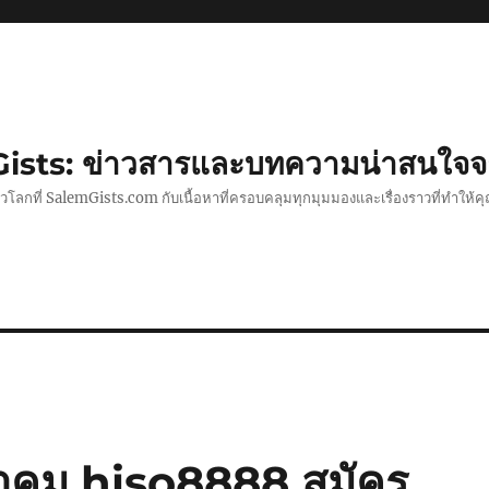
sts: ข่าวสารและบทความน่าสนใจจาก
โลกที่ SalemGists.com กับเนื้อหาที่ครอบคลุมทุกมุมมองและเรื่องราวที่ทำให้ค
าคม hiso8888 สมัคร