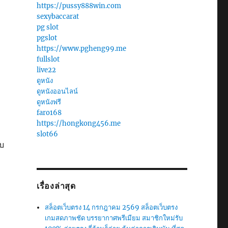
https://pussy888win.com
sexybaccarat
pg slot
pgslot
https://www.pgheng99.me
fullslot
live22
ดูหนัง
ดูหนังออนไลน์
ดูหนังฟรี
faro168
https://hongkong456.me
slot66
ับ
เรื่องล่าสุด
สล็อตเว็บตรง 14 กรกฎาคม 2569 สล็อตเว็บตรง
เกมสดภาพชัด บรรยากาศพรีเมียม สมาชิกใหม่รับ