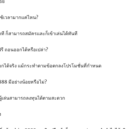
่อย
ใช้เวลามากแค่ไหน?
าที ก็สามารถสมัครและก็เข้าเล่นได้ทันที
รี ถอนออกได้หรือเปล่า?
ได้จริง แม้กระทำตามข้อตกลงโปรโมชั่นที่กำหนด
8 มีอย่างน้อยหรือไม่?
ห้ผู้เล่นสามารถลงทุนได้ตามสะดวก
ง