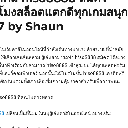
่วโมงสล็อตแตกดีทุกเกมสนุก
 97 by Shaun
ในเว็บคาสิโนออนไลน์ที่กำลังเดินทางมาแรง ด้วยระบบที่นำสมัย
กมให้เลือกเล่นล้นหลาม ผู้เล่นสามารถทำ hiso8888 สมัคร ได้อย่าง
กี่นาที พร้อมกับสามารถ hiso8888 เข้าสู่ระบบ ได้ทุกแพลตฟอร์ม
นที่และก็คอมพิวเตอร์ นอกนั้นยังมีโปรโมชั่น hiso8888 เครดิตฟรี
ิกใหม่รวมทั้งเก่า เพื่อเพิ่มความคุ้มราคาสำหรับเพื่อการพนัน
so8888 ที่คุณไม่ควรพลาด
88
เปลี่ยนเป็นที่นิยมในหมู่ผู้เล่นคาสิโนออนไลน์ อย่างเช่น: