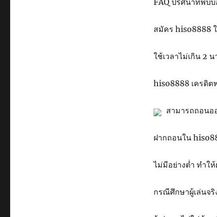
FAQ ปริศนาที่พบบ
สมัคร hiso8888 
ใช้เวลาไม่เกิน 2 น
hiso8888 เครดิตฟ
สามารถถอนออก
ฝากถอนใน hiso888
ไม่มีอย่างต่ำ ทำใ
กรณีศึกษาผู้เล่นจริ