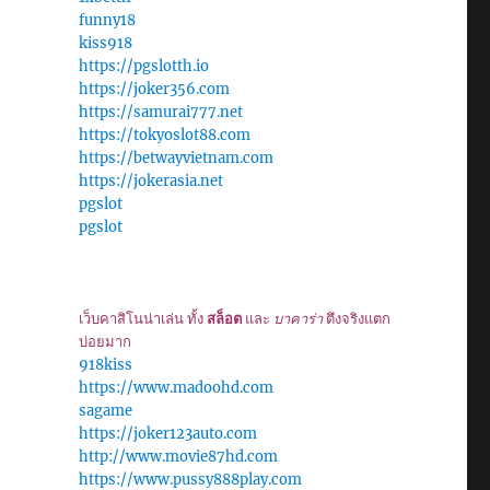
funny18
kiss918
https://pgslotth.io
https://joker356.com
https://samurai777.net
https://tokyoslot88.com
https://betwayvietnam.com
https://jokerasia.net
pgslot
pgslot
เว็บคาสิโนน่าเล่น ทั้ง
สล็อต
และ
บาคาร่า
ตึงจริงแตก
บ่อยมาก
918kiss
https://www.madoohd.com
sagame
https://joker123auto.com
http://www.movie87hd.com
https://www.pussy888play.com