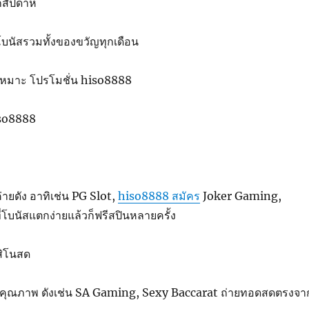
กสัปดาห์
บนัสรวมทั้งของขวัญทุกเดือน
ิมเหมาะ โปรโมชั่น hiso8888
so8888
ายดัง อาทิเช่น PG Slot,
hiso8888 สมัคร
Joker Gaming,
่โบนัสแตกง่ายแล้วก็ฟรีสปินหลายครั้ง
สิโนสด
มคุณภาพ ดังเช่น SA Gaming, Sexy Baccarat ถ่ายทอดสดตรงจา