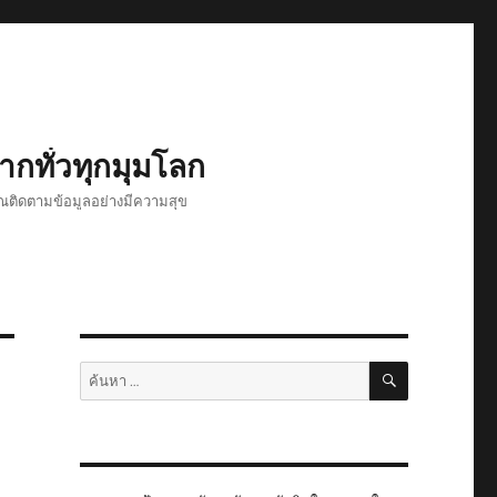
ทั่วทุกมุมโลก
ุณติดตามข้อมูลอย่างมีความสุข
ค้นหา
ค้นหา: