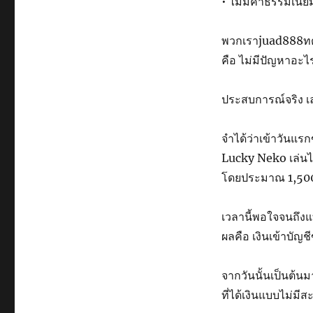
• ไม่มีค่าธรรมเนี
พวกเราjuad888ทดล
คือ ไม่มีปัญหาอะไรก
ประสบการณ์จริง เ
จำได้ว่าเข้าวันแร
Lucky Neko เล่นไป
โดยประมาณ 1,500 
เวลานี้พอใจจนถึ
ผลคือ เงินเข้าบัญช
จากวันนั้นเป็นต้น
ที่ได้เงินแบบไม่มี