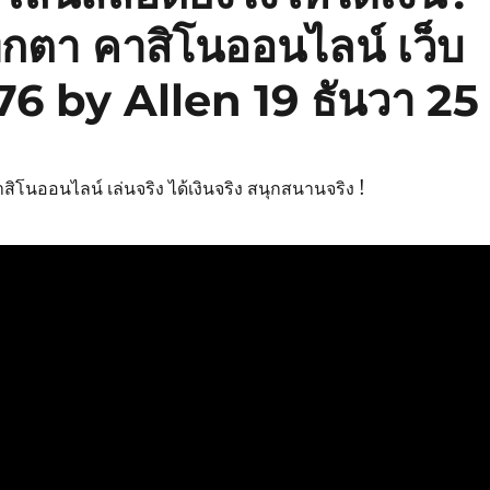
ทุกตา คาสิโนออนไลน์ เว็บ
 76 by Allen 19 ธันวา 25
าสิโนออนไลน์ เล่นจริง ได้เงินจริง สนุกสนานจริง !