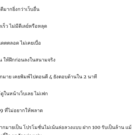
ีมากยิ่งกว่าเว็บอื่น
ร็ว ไม่มีดีเลย์หรือหลุด
เดตตลอด ไม่เคยเบื่อ
น ให้ฝึกก่อนลงในสนามจริง
มาย เคยพิมพ์ไปตอนตี 4 ยังตอบด้านใน 2 นาที
 ให้ดูในหน้าเว็บเลย ไม่เฟก
9 ที่ไม่อยากให้พลาด
ใจมากมายเป็น โปรโมชั่นไม่เน้นล่อลวงแบบ ฝาก 100 รับเป็นล้าน แม้