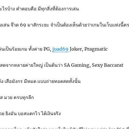
รบ้าง คำตอบคือ มีทุกสิ่งที่ต้องการเล่น
งเล่น จ๊วด 69 มาสักระยะ จำเป็นต้องเห็นด้วยว่าเกมในเว็บแห่งนี้ค
ล่นเป็นร้อยเกม ทั้งค่าย PG,
juad69
Joker, Pragmatic
ดสดจากหลายค่ายใหญ่ เป็นต้นว่า SA Gaming, Sexy Baccarat
เด้ง เสือมังกร มีหมด แบบถ่ายทอดสดทั้งนั้น
าส มวย ครบทุกลีก
ย ยิงมัน บอสแตกไว ได้เงินจริง