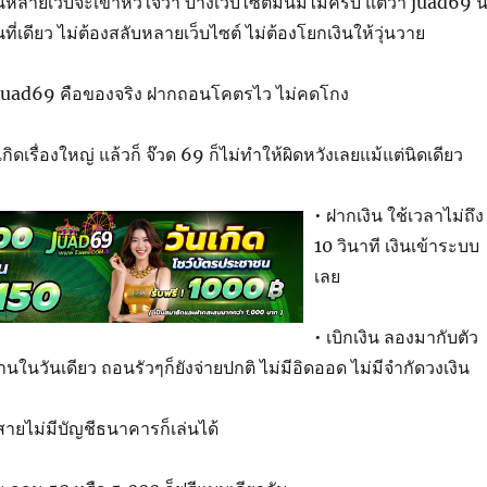
หลายเว็บจะเข้าหัวใจว่า บางเว็บไซต์มันมีไม่ครบ แต่ว่า juad69 นี
เดียว ไม่ต้องสลับหลายเว็บไซต์ ไม่ต้องโยกเงินให้วุ่นวาย
น juad69 คือของจริง ฝากถอนโคตรไว ไม่คดโกง
เกิดเรื่องใหญ่ แล้วก็ จ๊วด 69 ก็ไม่ทำให้ผิดหวังเลยแม้แต่นิดเดียว
• ฝากเงิน ใช้เวลาไม่ถึง
10 วินาที เงินเข้าระบบ
เลย
• เบิกเงิน ลองมากับตัว
้านในวันเดียว ถอนรัวๆก็ยังจ่ายปกติ ไม่มีอิดออด ไม่มีจำกัดวงเงิน
สายไม่มีบัญชีธนาคารก็เล่นได้