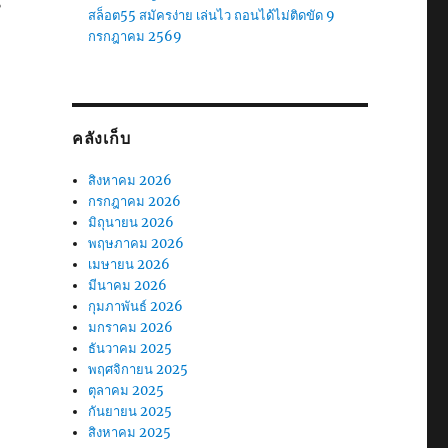
่
สล็อต55 สมัครง่าย เล่นไว ถอนได้ไม่ติดขัด 9
กรกฎาคม 2569
คลังเก็บ
สิงหาคม 2026
กรกฎาคม 2026
มิถุนายน 2026
พฤษภาคม 2026
เมษายน 2026
มีนาคม 2026
กุมภาพันธ์ 2026
มกราคม 2026
ธันวาคม 2025
พฤศจิกายน 2025
ตุลาคม 2025
กันยายน 2025
สิงหาคม 2025