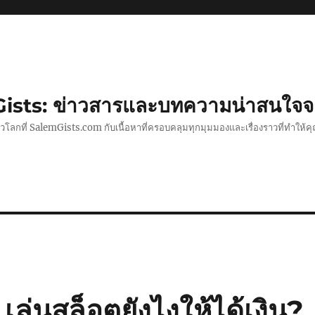
sts: ข่าวสารและบทความน่าสนใจจาก
โลกที่ SalemGists.com กับเนื้อหาที่ครอบคลุมทุกมุมมองและเรื่องราวที่ทำให้ค
ล่นสล็อตยังไงให้ได้เงิน?