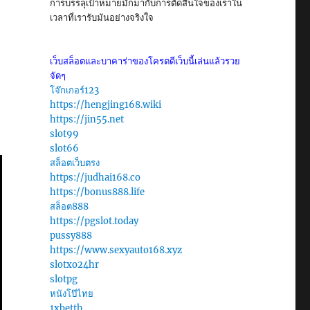
การบรรลุเป้าหมายมักมากับการตัดสินใจของเราใน
เวลาที่เรารับมันอย่างจริงใจ
เว็บสล็อตและบาคาร่าของโครตดีเว็บนี้เล่นแล้วรวย
จัดๆ
โจ๊กเกอร์123
https://hengjing168.wiki
https://jin55.net
slot99
slot66
สล็อตเว็บตรง
https://judhai168.co
https://bonus888.life
สล็อต888
https://pgslot.today
pussy888
https://www.sexyauto168.xyz
slotxo24hr
slotpg
หนังโป๊ไทย
1xbetth