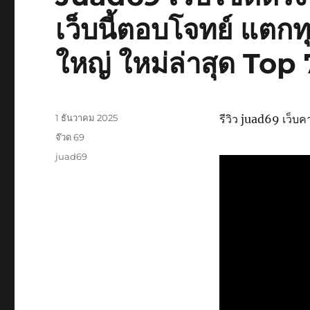
เว็บนี้ตอบโจทย์ แตก
ใหญ่ ใหม่ล่าสุด Top
เขียน
1 ธันวาคม 2025
รีวิว juad69 เว็บค
เมื่อ
หมวด
จ๊วด 69
หมู่
ป้าย
juad69
กำกับ