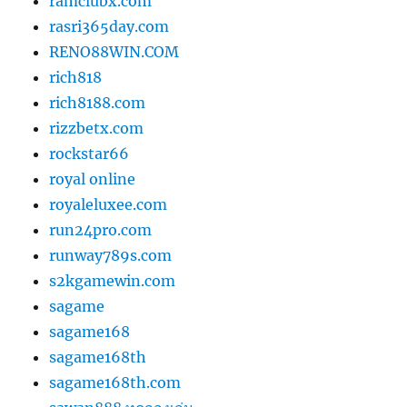
ramclubx.com
rasri365day.com
RENO88WIN.COM
rich818
rich8188.com
rizzbetx.com
rockstar66
royal online
royaleluxee.com
run24pro.com
runway789s.com
s2kgamewin.com
sagame
sagame168
sagame168th
sagame168th.com