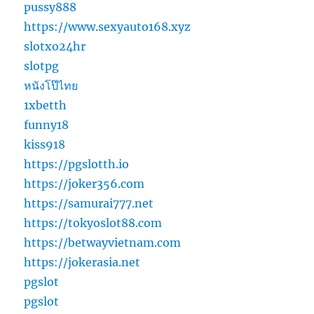
pussy888
https://www.sexyauto168.xyz
slotxo24hr
slotpg
หนังโป๊ไทย
1xbetth
funny18
kiss918
https://pgslotth.io
https://joker356.com
https://samurai777.net
https://tokyoslot88.com
https://betwayvietnam.com
https://jokerasia.net
pgslot
pgslot