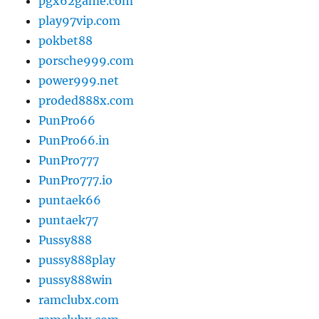
pgx62game.com
play97vip.com
pokbet88
porsche999.com
power999.net
proded888x.com
PunPro66
PunPro66.in
PunPro777
PunPro777.io
puntaek66
puntaek77
Pussy888
pussy888play
pussy888win
ramclubx.com