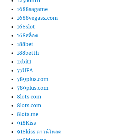
123lionth
1688sagame
1688vegasx.com
168slot
168สล็อต
188bet
188betth
1xbit1
77UFA
789plus.com
789plus.com
8lots.com
8lots.com
8lots.me
918Kiss
918kiss ดาวน์โหลด