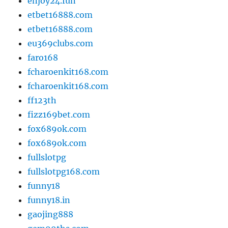
enjoy24.fun
etbet16888.com
etbet16888.com
eu369clubs.com
faro168
fcharoenkit168.com
fcharoenkit168.com
ff123th
fizz169bet.com
fox689ok.com
fox689ok.com
fullslotpg
fullslotpg168.com
funny18
funny18.in
gaojing888