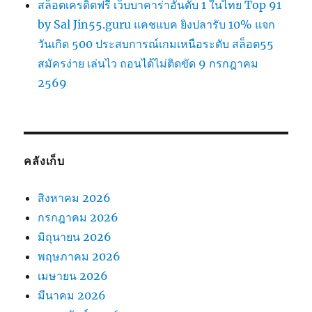
สล็อตเครดิตฟรี เว็บบาคาร่าอันดับ 1 ในไทย Top 91
by Sal Jin55.guru แคชแบค ยิงปลารับ 10% แจก
วันเกิด 500 ประสบการณ์เกมเหนือระดับ สล็อต55
สมัครง่าย เล่นไว ถอนได้ไม่ติดขัด 9 กรกฎาคม
2569
คลังเก็บ
สิงหาคม 2026
กรกฎาคม 2026
มิถุนายน 2026
พฤษภาคม 2026
เมษายน 2026
มีนาคม 2026