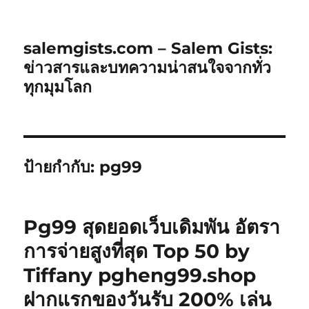
salemgists.com – Salem Gists:
ข่าวสารและบทความน่าสนใจจากทั่ว
ทุกมุมโลก
ป้ายกำกับ:
pg99
Pg99 สุดยอดเว็บเดิมพัน อัตรา
การจ่ายสูงที่สุด Top 50 by
Tiffany pgheng99.shop
ฝากแรกของวันรับ 200% เล่น