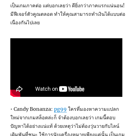
เป็นเกมภาคต่อ แต่บอกเลยว่า ดียิ่งกว่าภาคแรกแน่นอน!
มีฟีเจอร์ตัวคูณตลอด ทำให้คุณสามารถทำเงินได้แบบต่อ
เนื่องกันไปเลย
• Candy Bonanza:
pg99
ใครที่มองหาความแปลก
ใหม่จากเกมสล็อตล่ะก็ จำต้องบอกเลยว่า เกมนี้ตอบ
ปัญหาได้อย่างแน่แท้ ด้วยเหตุว่าไม่ต้องวุ่นวายกับไลน์
เดิมพันที่ชนะ ใช้การนับเครื่องหมายเพียงแค่นั้น เป็นเกม