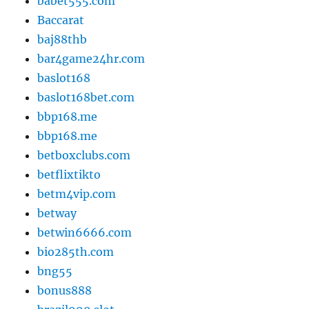
babet555.com
Baccarat
baj88thb
bar4game24hr.com
baslot168
baslot168bet.com
bbp168.me
bbp168.me
betboxclubs.com
betflixtikto
betm4vip.com
betway
betwin6666.com
bio285th.com
bng55
bonus888