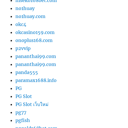
niseko168bet.com
no1huay
no1huay.com
okc4
okcasino159.com
onoplus168.com
p2vvip
pananthai99.com
pananthai99.com
panda555
paramax1688.info
PG
PG Slot
PG Slot เว็บใหม่
pg77
pgfish