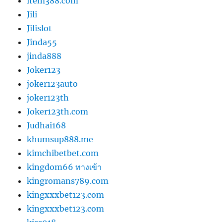
item388.com
Jili
Jilislot
Jinda55
jinda888
Joker123
joker123auto
joker123th
Joker123th.com
Judhai168
khumsup888.me
kimchibetbet.com
kingdom66 ทางเข้า
kingromans789.com
kingxxxbet123.com
kingxxxbet123.com