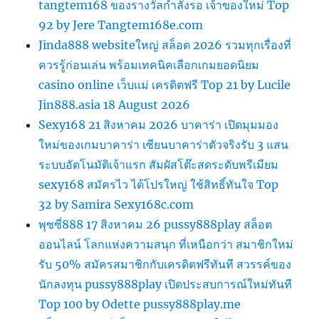
tangtem168 ของรางวัลกำลังรอ เจ้าของใหม่ Top
92 by Jere Tangtem168e.com
Jinda888 websiteใหญ่ สล็อต 2026 รวมทุกเรื่องที่
ควรรู้ก่อนเล่น พร้อมเทคนิคเลือกเกมยอดนิยม
casino online เว็บแม่ เครดิตฟรี Top 21 by Lucile
Jin888.asia 18 August 2026
Sexy168 21 สิงหาคม 2026 บาคาร่า เปิดมุมมอง
ใหม่ของเกมบาคาร่า เซียนบาคาร่าตัวจริงรับ 3 แสน
ระบบอัตโนมัติเจ้าแรก สัมผัสโต๊ะสดระดับพรีเมียม
sexy168 สมัครไว ได้โปรใหญ่ ใช้สิทธิ์ทันใจ Top
32 by Samira Sexy168c.com
พุซซี่888 17 สิงหาคม 26 pussy888play สล็อต
ออนไลน์ โลกแห่งความสนุก ที่เหนือกว่า สมาชิกใหม่
รับ 50% สมัครสมาชิกกับเครดิตฟรีทันที สวรรค์ของ
นักลงทุน pussy888play เปิดประสบการณ์ใหม่ทันที
Top 100 by Odette pussy888play.me