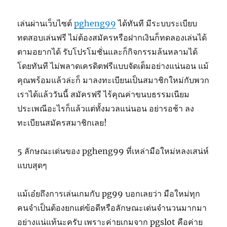
เล่นผ่านเว็บไซต์
pgheng99
ได้ทันที มีระบบระเบียบ
ทดสอบเล่นฟรี ไม่ต้องสมัครหรือฝากเงินก็ทดลองเล่นได้
ตามอยากได้ รับโปรโมชั่นและก็กิจกรรมล้นหลามได้
โดยทันที ไม่พลาดเครดิตฟรีแบบจัดเต็มอย่างแน่นอน แม้
คุณพร้อมแล้วล่ะก็ มาลงทะเบียนเป็นสมาชิกใหม่กับพวก
เราได้แล้ววันนี้ สมัครฟรี ไร้คุณค่าขนบธรรมเนียม
ประเพณีอะไรก็แล้วแต่ทั้งมวลแน่นอน อย่ารอช้า ลง
ทะเบียนสมัครสมาชิกเลย!
5 ลักษณะเด่นของ pgheng99 ที่เหล่ามือใหม่หลงเสน่ห์
แบบสุดๆ
แม้เอ๋ยถึงการเล่นเกมกับ pg99 บอกเลยว่า มือใหม่ทุก
คนจำเป็นต้องยกแต่ข้อดีหรือลักษณะเด่นจำนวนมากมา
อย่างแน่แท้นะครับ เพราะค่ายเกมจาก pgslot คือค่าย