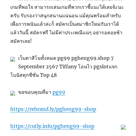
เกมที่พอใจ สามารถเล่นเกมที่พวกเราชี้แนะได้เลยจ้ะนะ
ครับ รับรองว่าสนุกสนานแน่นอน แม้คุณพร้อมสำหรับ
เพื่อการพนันแล้วล่ะก็ สมัครเป็นสมาชิกใหม่กับเราได้
แล้ววันนี้ สมัครฟรี ไม่มีค่าประเพณีแน่ๆ อย่ารอคอยช้า
สมัครเลย!
เว็บคาสิโนทั้งหมด pg99 pgheng99.shop 7
September 2567 Tiffany โอนไว pgslotแจก
โบนัสทุกซีซั่น Top 48
ขอขอบคุณที่มา
pg99
https://rebrand.ly/pgheng99-shop
https://cutly.info/pgheng99-shop