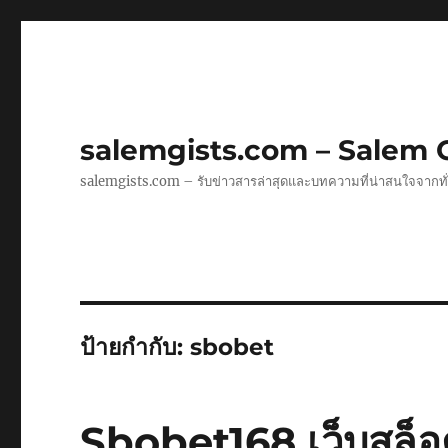
salemgists.com – Salem Gi
salemgists.com – รับข่าวสารล่าสุดและบทความที่น่าสนใจจากทั่ว
ป้ายกำกับ:
sbobet
Sbobet168 เว็บสล็