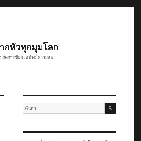
ทั่วทุกมุมโลก
ุณติดตามข้อมูลอย่างมีความสุข
ค้นหา
ค้นหา:
ก