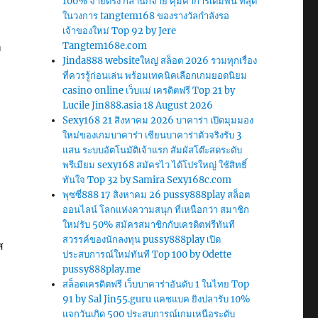
100% จ่ายตรง กี่ล้านก็จ่าย คุ้มค่าการเดิมพัน ที่สุด
ในวงการ tangtem168 ของรางวัลกำลังรอ
เจ้าของใหม่ Top 92 by Jere
ล
Tangtem168e.com
Jinda888 websiteใหญ่ สล็อต 2026 รวมทุกเรื่อง
ที่ควรรู้ก่อนเล่น พร้อมเทคนิคเลือกเกมยอดนิยม
casino online เว็บแม่ เครดิตฟรี Top 21 by
Lucile Jin888.asia 18 August 2026
Sexy168 21 สิงหาคม 2026 บาคาร่า เปิดมุมมอง
ใหม่ของเกมบาคาร่า เซียนบาคาร่าตัวจริงรับ 3
แสน ระบบอัตโนมัติเจ้าแรก สัมผัสโต๊ะสดระดับ
พรีเมียม sexy168 สมัครไว ได้โปรใหญ่ ใช้สิทธิ์
ทันใจ Top 32 by Samira Sexy168c.com
พุซซี่888 17 สิงหาคม 26 pussy888play สล็อต
ออนไลน์ โลกแห่งความสนุก ที่เหนือกว่า สมาชิก
ใหม่รับ 50% สมัครสมาชิกกับเครดิตฟรีทันที
สวรรค์ของนักลงทุน pussy888play เปิด
ส
ประสบการณ์ใหม่ทันที Top 100 by Odette
pussy888play.me
สล็อตเครดิตฟรี เว็บบาคาร่าอันดับ 1 ในไทย Top
91 by Sal Jin55.guru แคชแบค ยิงปลารับ 10%
แจกวันเกิด 500 ประสบการณ์เกมเหนือระดับ