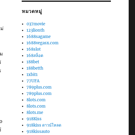
หมวดหมู่
037movie
ม่
123lionth
1688sagame
1688vegasx.com
168slot
โม
168สล็อต
่
188bet
188betth
ร
1xbit1
77UFA
789plus.com
789plus.com
8lots.com
8lots.com
8lots.me
918Kiss
o
918kiss ดาวน์โหลด
้
918kissauto