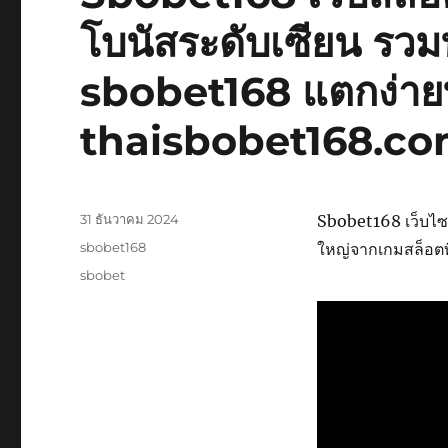
โบนัสระดับเซียน รวม
sbobet168 แตกง่าย
thaisbobet168.com
เขียน
31 ธันวาคม 2024
Sbobet168 เว็บไซ
เมื่อ
หมวด
sbobet168
ใหญ่จากเกมสล็อตที
หมู่
ป้าย
sbobet
กำกับ