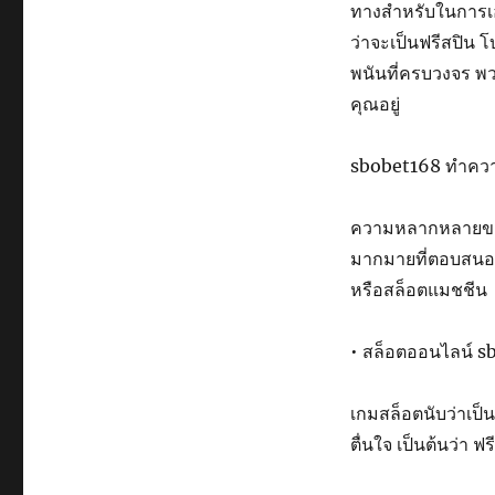
ทางสำหรับในการเอา
ว่าจะเป็นฟรีสปิน 
พนันที่ครบวงจร พ
คุณอยู่
sbobet168 ทำความร
ความหลากหลายของ
มากมายที่ตอบสนองต
หรือสล็อตแมชชีน
• สล็อตออนไลน์ 
เกมสล็อตนับว่าเป็น
ตื่นใจ เป็นต้นว่า 