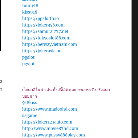
funny18
kiss918
https://pgslotth.io
https://joker356.com
https://samurai777.net
https://tokyoslot88.com
https://betwayvietnam.com
https://jokerasia.net
pgslot
pgslot
ย
ลา
เว็บคาสิโนน่าเล่น ทั้ง
สล็อต
และ
บาคาร่า
ตึงจริงแตก
บ่อยมาก
918kiss
https://www.madoohd.com
sagame
https://joker123auto.com
http://www.movie87hd.com
https://www.pussy888play.com