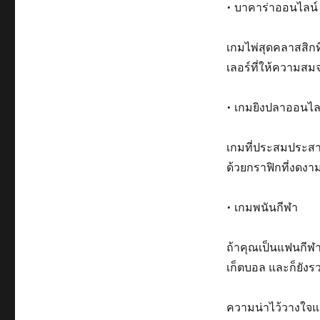
• บาคาร่าออนไลน์
เกมไพ่สุดคลาสสิกที
เลอร์ที่ให้ความสมจ
• เกมยิงปลาออนไล
เกมที่ประสมประสา
ด้วยกราฟิกที่งดงาม
• เกมพนันกีฬา
ถ้าคุณเป็นแฟนกีฬา 
เก็ตบอล และก็ยังรว
ความน่าไว้วางใจ