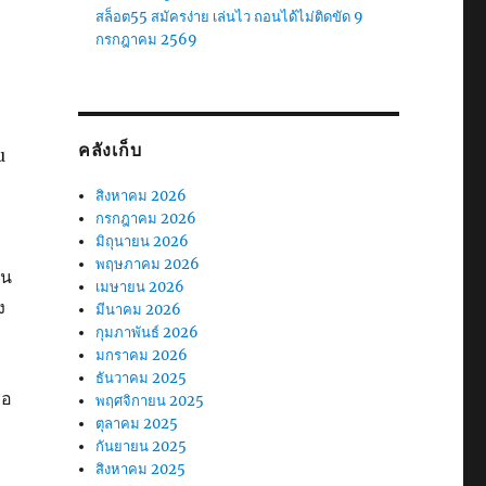
สล็อต55 สมัครง่าย เล่นไว ถอนได้ไม่ติดขัด 9
ง
กรกฎาคม 2569
ง
คลังเก็บ
u
สิงหาคม 2026
กรกฎาคม 2026
มิถุนายน 2026
พฤษภาคม 2026
ยน
เมษายน 2026
ง
มีนาคม 2026
กุมภาพันธ์ 2026
มกราคม 2026
ธันวาคม 2025
่อ
พฤศจิกายน 2025
ตุลาคม 2025
กันยายน 2025
สิงหาคม 2025