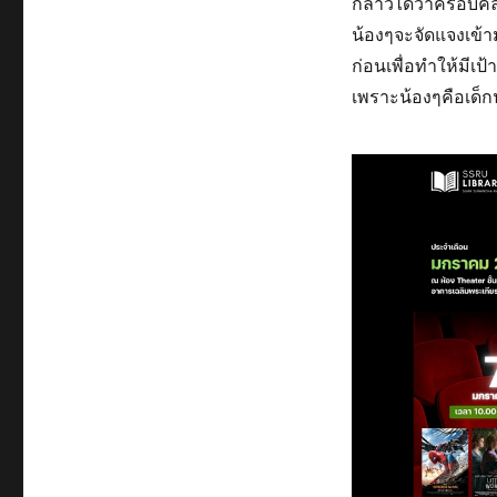
กล่าวได้ว่าครอบคลุ
น้องๆจะจัดแจงเข้า
ก่อนเพื่อทำให้มีเป
เพราะน้องๆคือเด็ก