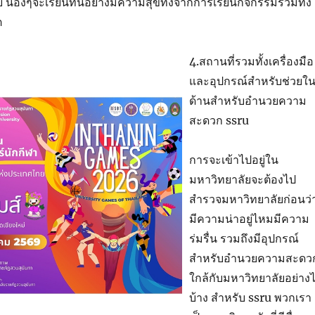
น้องๆจะเรียนที่นี่อย่างมีความสุขทั้งจากการเรียนกิจกรรมรวมทั้ง
ต
4.สถานที่รวมทั้งเครื่องมือ
และอุปกรณ์สำหรับช่วยใ
ด้านสำหรับอำนวยความ
สะดวก ssru
การจะเข้าไปอยู่ใน
มหาวิทยาลัยจะต้องไป
สำรวจมหาวิทยาลัยก่อนว่
มีความน่าอยู่ไหมมีความ
ร่มรื่น รวมถึงมีอุปกรณ์
สำหรับอำนวยความสะดว
ใกล้กับมหาวิทยาลัยอย่าง
บ้าง สำหรับ ssru พวกเรา