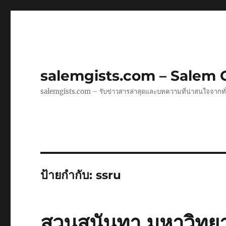
salemgists.com – Salem Gi
salemgists.com – รับข่าวสารล่าสุดและบทความที่น่าสนใจจากทั่ว
ป้ายกำกับ:
ssru
สวนสุนันทา มหาวิทยาล