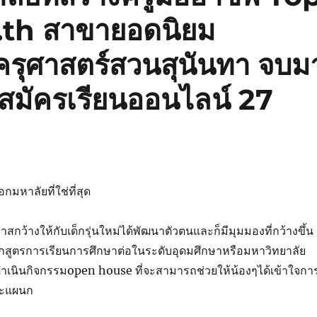
.th สาขายอดนิยม
ครุศาสตร์สวนสุนันทา จบม
สมัครเรียนออนไลน์ 27
กมหาลัยที่ใช่ที่สุด
อกาสกว้างให้กับเด็กรุ่นใหม่ได้พัฒนาตัวตนและก็มีมุมมองที่กว้างขึ้น
ลักสูตรการเรียนการศึกษาต่อในระดับอุดมศึกษาหรือมหาวิทยาลัย
ดำเนินกิจกรรมopen house ที่จะสามารถช่วยให้น้องๆได้เข้าใจกา
ละแผนก