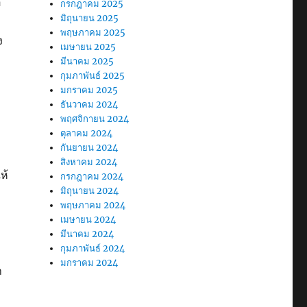
อ
กรกฎาคม 2025
มิถุนายน 2025
พฤษภาคม 2025
ง
เมษายน 2025
มีนาคม 2025
กุมภาพันธ์ 2025
มกราคม 2025
ธันวาคม 2024
พฤศจิกายน 2024
ตุลาคม 2024
กันยายน 2024
สิงหาคม 2024
ห้
กรกฎาคม 2024
มิถุนายน 2024
พฤษภาคม 2024
เมษายน 2024
มีนาคม 2024
กุมภาพันธ์ 2024
มกราคม 2024
า