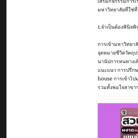
เสริมกิจกรรมการเ
มหาวิทยาลัยที่ใช่ท
1.จำเป็นต้องพินิจ
การเข้ามหาวิทยาลัย
จุดหมายชีวิตวัตถุ
นานัปการหนทางเพื่อ
แนะแนว การปรึกษา
house การเข้าไปม
รวมทั้งพอใจสาขาร