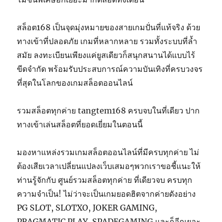
สล็อต168 เป็นจุดมุ่งหมายของสายเกมปั่นที่แท้จริง ด้วย
ทางเข้าที่ปลอดภัย เกมที่หลากหลาย รวมทั้งระบบที่ล้ำ
สมัย ลงทะเบียนเพียงแค่ยูสเดียวก็สนุกสนานได้แบบไร้
ขีดจำกัด พร้อมรับประสบการณ์ความบันเทิงที่ครบวงจร
ที่สุดในโลกของเกมสล็อตออนไลน์
รวมสล็อตทุกค่าย tangtem168 ครบจบในที่เดียว ปาก
ทางเข้าเล่นสล็อตที่ยอดเยี่ยมในตอนนี้
มองหาแหล่งรวมเกมสล็อตออนไลน์ที่มีครบทุกค่าย ไม่
ต้องเสียเวลาเปลี่ยนแปลงเว็บเสมอๆพวกเราขอชี้แนะให้
ท่านรู้จักกับ ศูนย์รวมสล็อตทุกค่าย ที่เดียวจบ ครบทุก
ความจำเป็น! ไม่ว่าจะเป็นเกมยอดฮิตจากค่ายดังอย่าง
PG SLOT, SLOTXO, JOKER GAMING,
PRAGMATIC PLAY, SPADEGAMING และก็อีกเยอะ