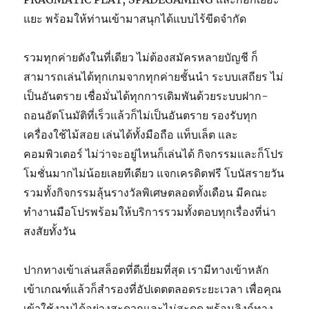
แยะ พร้อมให้ท่านเข้ามาสนุกได้แบบไร้ขีดจำกัด
รวมทุกค่ายดังในที่เดียว ไม่ต้องสมัครหลายบัญชี ก็
สามารถเล่นได้ทุกเกมจากทุกค่ายชั้นนำ ระบบเสถียร ไม่
เป็นอันตราย เชื่อมั่นได้ทุกการเดิมพันด้วยระบบฝาก-
ถอนอัตโนมัติที่เร็วแล้วก็ไม่เป็นอันตราย รองรับทุก
เครื่องใช้ไม้สอย เล่นได้ทั้งมือถือ แท็บเล็ต และ
คอมพิวเตอร์ ไม่ว่าจะอยู่ไหนก็เล่นได้ กิจกรรมและก็โปร
โมชั่นมากไม่น้อยเลยทีเดียว แจกเครดิตฟรี โบนัสรายวัน
รวมทั้งกิจกรรมลุ้นรางวัลพิเศษตลอดทั้งเดือน มีคณะ
ทำงานมือโปรพร้อมให้บริการรวมทั้งตอบทุกเรื่องที่น่า
สงสัยทั้งวัน
ปากทางเข้าเล่นสล็อตที่ดีเยี่ยมที่สุด เรามีทางเข้าหลัก
เข้าเกณฑ์แล้วก็สำรองที่อัปเดตตลอดระยะเวลา เพื่อคุณ
เข้าใช้งานได้อย่างสะดวกและไม่สะดุด พร้อมลิงก์ทาง