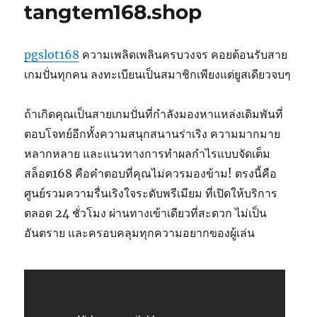
tangtem168.shop
pgslot168
ความเพลิดเพลินครบวงจร คอยต้อนรับสาย
เกมปั่นทุกคน ลงทะเบียนเป็นสมาชิกเพียงแต่ยูสเดียวจบๆ
ถ้าเกิดคุณเป็นสายเกมปั่นที่กำลังมองหาแหล่งเดิมพันที่
ตอบโจทย์อีกทั้งความสนุกสนานร่าเริง ความมากมาย
หลากหลาย และแนวทางการทำผลกำไรแบบจัดเต็ม
สล็อต168 คือคำตอบที่คุณไม่ควรมองข้าม! ตรงนี้คือ
ศูนย์รวมความรื่นเริงใจระดับพรีเมียม ที่เปิดให้บริการ
ตลอด 24 ชั่วโมง ผ่านทางเข้าเดียวที่สะดวก ไม่เป็น
อันตราย และครอบคลุมทุกความอยากของผู้เล่น