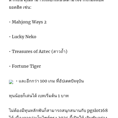
ยอดฮิต เช่น:
• Mahjong Ways 2
• Lucky Neko
• Treasures of Aztec (สาวถ้ำ)
• Fortune Tiger
• และอีกกว่า 100 เกม ที่อัปเดตปัจจุบัน
ทุนน้อยก็เล่นได้ เบทเริ่มต้น 1 บาท
ไม่ต้องมีทุนหลักพันก็สามารถสนุกสนานกับ pgslot168
ได้ เนื่องจากว่าเว็บไซต์ตรง 2025 นี้เปิดให้ เดิมพันอย่าง