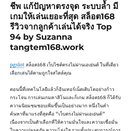
ชีพ แก้ปัญหาตรงจุด ระบบล้ำ มี
เกมให้เล่นเยอะที่สุด สล็อต168
รีวิวจากลูกค้าเล่นได้จริง Top
94 by Suzanna
tangtem168.work
pgslot
สล็อต168 เว็บไซต์ตรงไม่ผ่านเอเย่นต์ ในที่เดียว
เลือกเล่นได้ตามถูกใจสไตล์คุณ
ตอนนี้ที่เทคโนโลยีแล้วก็อินเทอร์เน็ตเติบโตอย่างก้าว
กระโจน การเล่นเกมคาสิโนและก็เกม สล็อต168 ก็ได้รับ
ความนิยมชมชอบเพิ่มขึ้นเป็นอย่างมาก หนึ่งในคำ
ค้นหาที่มาแรงที่สุดคือ “เว็บตรงไม่ผ่านเอเย่นต์”
เนื่องจากเป็นตัวเลือกที่ให้ความมั่นใจและความเชื่อมั่น
ในความปลอดภัย ความโล่งใส รวมทั้งประสบการณ์การ