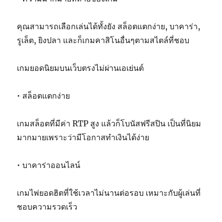
คุณสามารถเลือกเล่นได้ทั้งยัง สล็อตแตกง่าย, บาคาร่า,
รูเล็ต, ยิงปลา และก็เกมคาสิโนอื่นๆตามสไตล์ที่ชอบ
เกมยอดนิยมบนเว็บตรงไม่ผ่านเอเย่นต์
• สล็อตแตกง่าย
เกมสล็อตที่มีค่า RTP สูง แล้วก็โบนัสฟรีสปิน เป็นที่นิยม
มากมายเพราะว่ามีโอกาสทำเงินได้ง่าย
• บาคาร่าออนไลน์
เกมไพ่ยอดฮิตที่ใช้เวลาไม่นานต่อรอบ เหมาะกับผู้เล่นที่
ชอบความรวดเร็ว