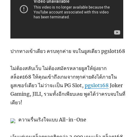
ปากทางเข้าเดียว ครบทุกค่าย จบในยูสเดียว pgslot168
ไม่ต้องสลับเว็บ ไม่ต้องสมัครหลายยูสให้ยุ่งยาก
สล็อต168 ให้คุณเข้าถึงเกมจากทุกค่ายดังได้ภายใน
ยูสเซอร์เดียว ไม่ว่าจะเป็น PG Slot,
pgslot168
Joker
Gaming, JILI, รวมทั้งอีกเพียบเลย พูดได้ว่าครบจบในที่
เดียว!
ความรื่นเริงใจแบบ All-in-One
เว้นแต่เกมสล็อตยอดฮิตกว่า 2,000 เกมแล้ว สล็อต168