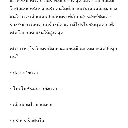
แต่ว่ายังมาพร้อม อัตราชนะมากที่สุด แล้วก็โอกาสแตก
โบนัสแบบหนักๆสำหรับคนใดที่อยากเริ่มเล่นสล็อตอย่าง
แน่ใจ ควรเลือกเล่นกับเว็บตรงที่มีเอกสารสิทธิ์ชัดแจ้ง
รองรับการเล่นทุกเครื่องมือ และมีโปรโมชั่นคุ้มค่า เพื่อ
เพิ่มโอกาสทำเงินให้สูงที่สุด
เพราะเหตุไรเว็บตรงไม่ผ่านเอเย่นต์ก็เลยเหมาะสมกับทุก
คน?
• ปลอดภัยกว่า
• โปรโมชั่นดีมากยิ่งกว่า
• เลือกเกมได้มากมาย
• บริการเร็วทันใจ