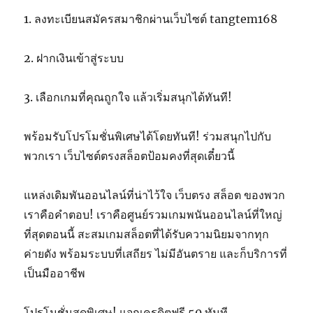
1. ลงทะเบียนสมัครสมาชิกผ่านเว็บไซต์ tangtem168
2. ฝากเงินเข้าสู่ระบบ
3. เลือกเกมที่คุณถูกใจ แล้วเริ่มสนุกได้ทันที!
พร้อมรับโปรโมชั่นพิเศษได้โดยทันที! ร่วมสนุกไปกับ
พวกเรา เว็บไซต์ตรงสล็อตป้อมคงที่สุดเดี๋ยวนี้
แหล่งเดิมพันออนไลน์ที่น่าไว้ใจ เว็บตรง สล็อต ของพวก
เราคือคำตอบ! เราคือศูนย์รวมเกมพนันออนไลน์ที่ใหญ่
ที่สุดตอนนี้ สะสมเกมสล็อตที่ได้รับความนิยมจากทุก
ค่ายดัง พร้อมระบบที่เสถียร ไม่มีอันตราย และก็บริการที่
เป็นมืออาชีพ
โปรโมชั่นสุดพิเศษ! แจกเครดิตฟรี 50 ทันที