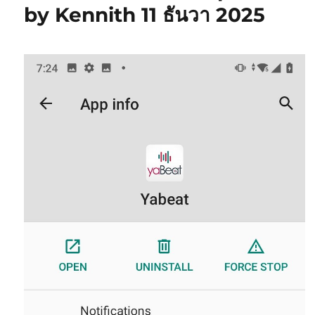
by Kennith 11 ธันวา 2025