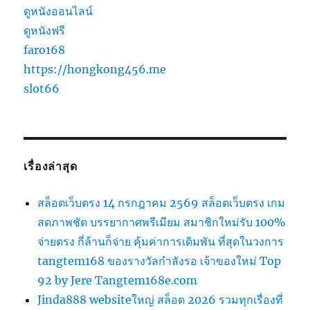
ดูหนังออนไลน์
ดูหนังฟรี
faro168
https://hongkong456.me
slot66
เรื่องล่าสุด
สล็อตเว็บตรง 14 กรกฎาคม 2569 สล็อตเว็บตรง เกม
สดภาพชัด บรรยากาศพรีเมียม สมาชิกใหม่รับ 100%
จ่ายตรง กี่ล้านก็จ่าย คุ้มค่าการเดิมพัน ที่สุดในวงการ
tangtem168 ของรางวัลกำลังรอ เจ้าของใหม่ Top
92 by Jere Tangtem168e.com
Jinda888 websiteใหญ่ สล็อต 2026 รวมทุกเรื่องที่