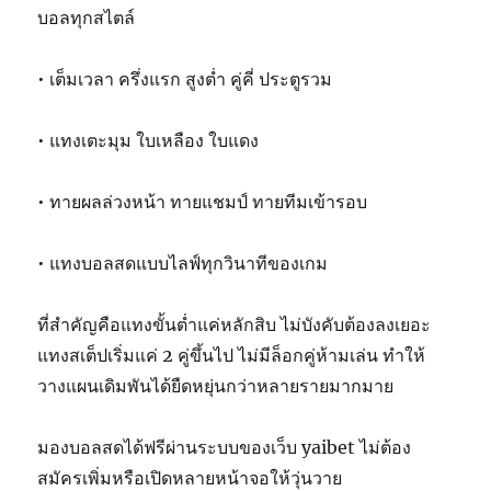
บอลทุกสไตล์
• เต็มเวลา ครึ่งแรก สูงต่ำ คู่คี่ ประตูรวม
• แทงเตะมุม ใบเหลือง ใบแดง
• ทายผลล่วงหน้า ทายแชมป์ ทายทีมเข้ารอบ
• แทงบอลสดแบบไลฟ์ทุกวินาทีของเกม
ที่สำคัญคือแทงขั้นต่ำแค่หลักสิบ ไม่บังคับต้องลงเยอะ
แทงสเต็ปเริ่มแค่ 2 คู่ขึ้นไป ไม่มีล็อกคู่ห้ามเล่น ทำให้
วางแผนเดิมพันได้ยืดหยุ่นกว่าหลายรายมากมาย
มองบอลสดได้ฟรีผ่านระบบของเว็บ yaibet ไม่ต้อง
สมัครเพิ่มหรือเปิดหลายหน้าจอให้วุ่นวาย