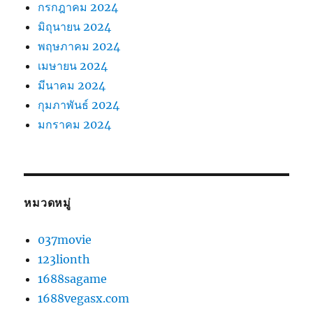
กรกฎาคม 2024
มิถุนายน 2024
พฤษภาคม 2024
เมษายน 2024
มีนาคม 2024
กุมภาพันธ์ 2024
มกราคม 2024
หมวดหมู่
037movie
123lionth
1688sagame
1688vegasx.com