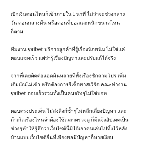
เบิกเงินตอนไหนก็เข้าภายใน 1 นาที ไม่ว่าจะช่วงกลาง
วัน ตอนกลางคืน หรือตอนที่บอลเตะหนักขนาดไหน
ก็ตาม
ทีมงาน yaibet บริการลูกค้าที่รู้เรื่องนักพนัน ไม่ใช่แค่
ตอบแชทเร็ว แต่ว่ารู้เรื่องปัญหาและปรับแก้ได้จริง
จากที่เคยติดต่อแอดมินหลายทีทั้งเรื่องซักถามโปร เพิ่ม
เติมเงินไม่เข้า หรือต้องการรีเซ็ตพาสเวิร์ด คณะทำงาน
yaibet ตอบเร็วรวมทั้งเป็นคนจริงๆไม่ใช่บอท
ตอบตรงประเด็น ไม่ส่งลิงก์ซ้ำๆไม่หลีกเลี่ยงปัญหา และ
ถ้าเกิดเรื่องไหนจำต้องใช้เวลาตรวจดู ก็มีแจ้งอัปเดตเป็น
ช่วงๆทำให้รู้สึกว่าเว็บไซต์นี้มิได้เอาคนเล่นไปทิ้งไว้หลัง
บ้านแบบเว็บไซต์อื่นที่เพียงพอมีปัญหาก็หายเงียบ