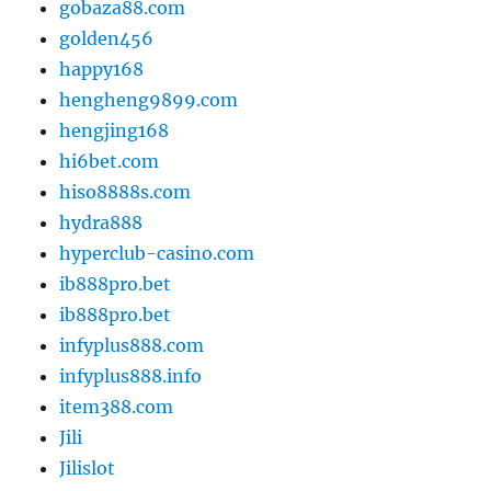
gobaza88.com
golden456
happy168
hengheng9899.com
hengjing168
hi6bet.com
hiso8888s.com
hydra888
hyperclub-casino.com
ib888pro.bet
ib888pro.bet
infyplus888.com
infyplus888.info
item388.com
Jili
Jilislot