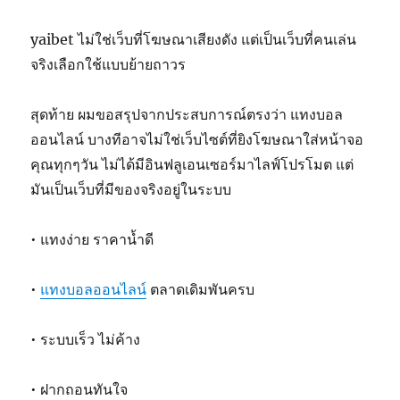
yaibet ไม่ใช่เว็บที่โฆษณาเสียงดัง แต่เป็นเว็บที่คนเล่น
จริงเลือกใช้แบบย้ายถาวร
สุดท้าย ผมขอสรุปจากประสบการณ์ตรงว่า แทงบอล
ออนไลน์ บางทีอาจไม่ใช่เว็บไซต์ที่ยิงโฆษณาใส่หน้าจอ
คุณทุกๆวัน ไม่ได้มีอินฟลูเอนเซอร์มาไลฟ์โปรโมต แต่
มันเป็นเว็บที่มีของจริงอยู่ในระบบ
• แทงง่าย ราคาน้ำดี
•
แทงบอลออนไลน์
ตลาดเดิมพันครบ
• ระบบเร็ว ไม่ค้าง
• ฝากถอนทันใจ