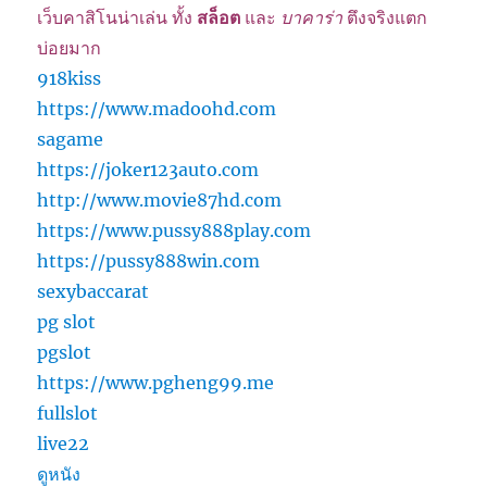
เว็บคาสิโนน่าเล่น ทั้ง
สล็อต
และ
บาคาร่า
ตึงจริงแตก
บ่อยมาก
918kiss
https://www.madoohd.com
sagame
https://joker123auto.com
http://www.movie87hd.com
https://www.pussy888play.com
https://pussy888win.com
sexybaccarat
pg slot
pgslot
https://www.pgheng99.me
fullslot
live22
ดูหนัง