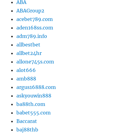
ABA
ABAGroup2
acebet789.com
aden168ss.com
adm789.info
allbestbet
allbet24hr
allone745s.com
alot666
amb888
argus16888.com
askyouwin888
ba88th.com
babet555.com
Baccarat
baj88thb