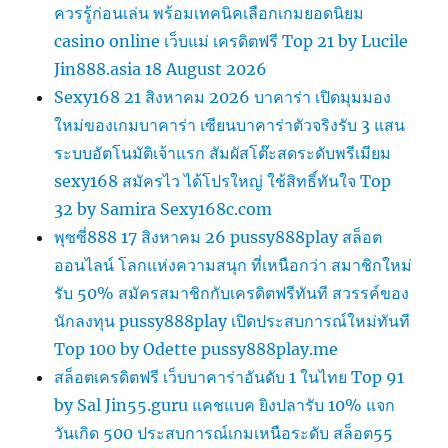
ควรรู้ก่อนเล่น พร้อมเทคนิคเลือกเกมยอดนิยม
casino online เว็บแม่ เครดิตฟรี Top 21 by Lucile
Jin888.asia 18 August 2026
Sexy168 21 สิงหาคม 2026 บาคาร่า เปิดมุมมอง
ใหม่ของเกมบาคาร่า เซียนบาคาร่าตัวจริงรับ 3 แสน
ระบบอัตโนมัติเจ้าแรก สัมผัสโต๊ะสดระดับพรีเมียม
sexy168 สมัครไว ได้โปรใหญ่ ใช้สิทธิ์ทันใจ Top
32 by Samira Sexy168c.com
พุซซี่888 17 สิงหาคม 26 pussy888play สล็อต
ออนไลน์ โลกแห่งความสนุก ที่เหนือกว่า สมาชิกใหม่
รับ 50% สมัครสมาชิกกับเครดิตฟรีทันที สวรรค์ของ
นักลงทุน pussy888play เปิดประสบการณ์ใหม่ทันที
Top 100 by Odette pussy888play.me
สล็อตเครดิตฟรี เว็บบาคาร่าอันดับ 1 ในไทย Top 91
by Sal Jin55.guru แคชแบค ยิงปลารับ 10% แจก
วันเกิด 500 ประสบการณ์เกมเหนือระดับ สล็อต55