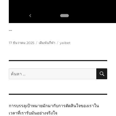
…
เขียน
หมวด
ป้าย
17 ธันวาคม 2025
เดิมพันกีฬา
yaibet
เมื่อ
หมู่
กำกับ
ค้นห
ค้นหา:
การบรรลุเป้าหมายมักมากับการตัดสินใจของเราใน
เวลาที่เรารับมันอย่างจริงใจ