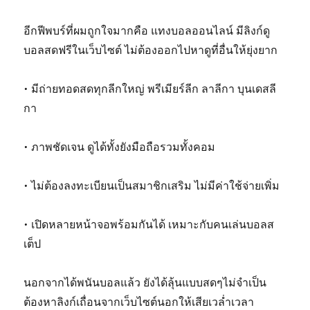
อีกฟีพบร์ที่ผมถูกใจมากคือ แทงบอลออนไลน์ มีลิงก์ดู
บอลสดฟรีในเว็บไซต์ ไม่ต้องออกไปหาดูที่อื่นให้ยุ่งยาก
• มีถ่ายทอดสดทุกลีกใหญ่ พรีเมียร์ลีก ลาลีกา บุนเดสลี
กา
• ภาพชัดเจน ดูได้ทั้งยังมือถือรวมทั้งคอม
• ไม่ต้องลงทะเบียนเป็นสมาชิกเสริม ไม่มีค่าใช้จ่ายเพิ่ม
• เปิดหลายหน้าจอพร้อมกันได้ เหมาะกับคนเล่นบอลส
เต็ป
นอกจากได้พนันบอลแล้ว ยังได้ลุ้นแบบสดๆไม่จำเป็น
ต้องหาลิงก์เถื่อนจากเว็บไซต์นอกให้เสียเวล่ำเวลา