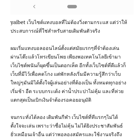
yaibet เว็บไซต์แทงบอลที่ไม่ต้องวิ่งตามกระแส แต่ว่าให้
ประสบการณ์ที่ใช่สำหรับสายเดิมพันตัวจริง
ผมเริ่มแทงบอลออนไลน์ตั้งแต่สมัยแรกๆที่จำต้องเล่น
ผ่านโต๊ะแล้วโทรเขียนโพย เพียงพอเทคโนโลยีเข้ามา
เว็บไซต์พนันก็ผุดขึ้นเป็นดอกเห็ด อีกทั้งเว็บไซต์ที่ดีแล้วก็
เว็บที่มีไว้เพื่อคดโกง แต่พักหลังเริ่มมีความรู้สึกว่าเว็บ
ใหญ่ๆมันมิได้ตั้งใจผู้เล่นอย่างที่ต้องเป็น ทั้งหมดทุกอย่าง
เริ่มช้า อืด ระบบกระเด้ง ค่าน้ำประปาไม่คุ้ม และที่ห่วย
แตกสุดเป็นเบิกเงินจำต้องรอคอยอนุมัติ
จนกระทั่งได้ลอง เดิมพันกีฬา เว็บไซต์ที่ทีแรกๆไม่ได้
ตั้งใจจะเล่น เพราะว่าชื่อไม่คุ้น ไม่ได้ยิงประชาสัมพันธ์
ยั่วเหมือนเจ้าอื่น แต่ว่าพอลองสมัครและใช้งานจริงถึง