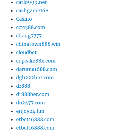
carlo999.net
cashgame168
Casino
cc11388.com
chang7777
chinatown888.win
cloudbet
cupcake88x.com
daruma1688.com
dgb222hot.com
dr888
dr888bet.com
du2477.com
enjoy24.fun
etbet16888.com
etbet16888.com