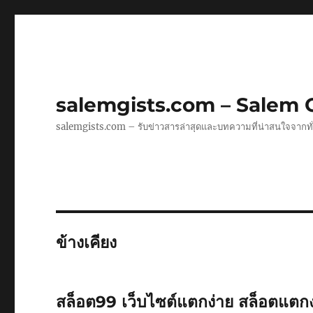
salemgists.com – Salem Gi
salemgists.com – รับข่าวสารล่าสุดและบทความที่น่าสนใจจากทั่ว
ข้างเคียง
สล็อต99 เว็บไซต์แตกง่าย สล็อตแตกง่