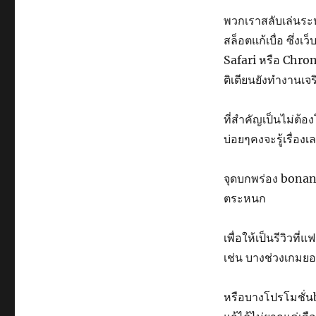
พวกเราสลับเล่นระ
สล็อตแก้เบื่อ ซึ่
Safari หรือ Chrom
ติเตียนยังทำงานเจ
ที่สำคัญเป็นไม่ต้อ
บ่อยๆคงจะรู้เรื่องเ
จุดบกพร่อง bonanza
ตระหนก
เพื่อให้เป็นรีวิวที
เช่น บางช่วงเกมย
หรือบางโปรโมชั่นbo