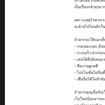
แก้ได้ไม่ยากแค่เล
เป็นเรื่องกล้วยๆมาก
เพราะเหตุไรพวกเรา
จะย้ายไปไหนอีกในเ
ถ้าหากจะให้บอกสั้น
• เกมเยอะแยะ อัป
• ระบบเร็ว ฝากถอน
• เล่นได้ทั้งยังคอ
• ทีมงานดูแลดี
• โปรโมชั่นไม่บีบคั
• เชื่อถือได้ในหัว
ถ้าหากคุณเบื่อกับเ
เว็บใหม่ป้อมอาจจะ