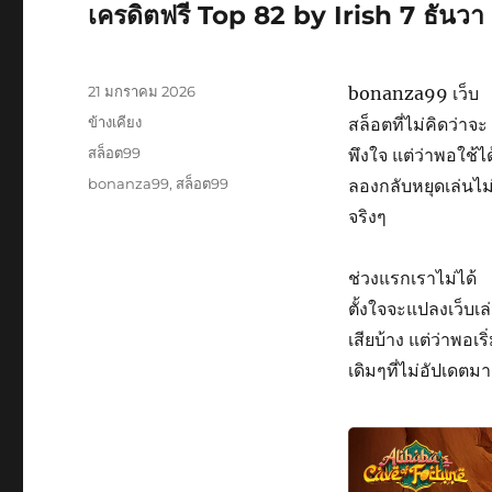
เครดิตฟรี Top 82 by Irish 7 ธันว
เขียน
21 มกราคม 2026
bonanza99 เว็บ
เมื่อ
รูป
ข้างเคียง
สล็อตที่ไม่คิดว่าจะ
แบบ
หมวด
สล็อต99
พึงใจ แต่ว่าพอใช้ได
เรื่อง
หมู่
ป้าย
bonanza99
,
สล็อต99
ลองกลับหยุดเล่นไม่
กำกับ
จริงๆ
ช่วงแรกเราไม่ได้
ตั้งใจจะแปลงเว็บเล่
เสียบ้าง แต่ว่าพอเ
เดิมๆที่ไม่อัปเดตม